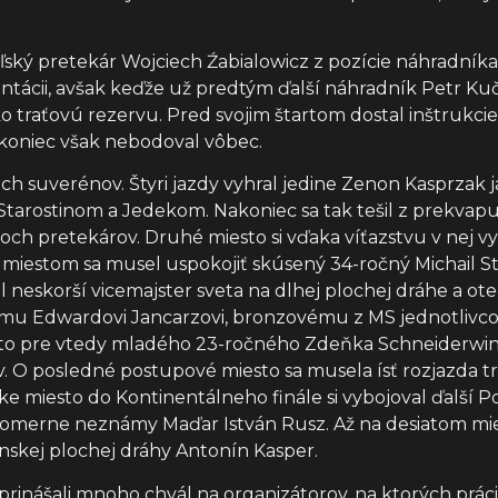
ský pretekár Wojciech Źabialowicz z pozície náhradníka
tácii, avšak keďže už predtým ďalší náhradník Petr Ku
ko traťovú rezervu. Pred svojim štartom dostal inštrukci
koniec však nebodoval vôbec.
ich suverénov. Štyri jazdy vyhral jedine Zenon Kasprzak 
Starostinom a Jedekom. Nakoniec sa tak tešil z prekvapu
och pretekárov. Druhé miesto si vďaka víťazstvu v nej vy
iestom sa musel uspokojiť skúsený 34-ročný Michail Sta
il neskorší vicemajster sveta na dlhej plochej dráhe a ot
ému Edwardovi Jancarzovi, bronzovému z MS jednotlivcov 
sto pre vtedy mladého 23-ročného Zdeňka Schneiderwind
O posledné postupové miesto sa musela ísť rozjazda troj
e miesto do Kontinentálneho finále si vybojoval ďalší P
pomerne neznámy Maďar István Rusz. Až na desiatom mies
nskej plochej dráhy Antonín Kasper.
rinášali mnoho chvál na organizátorov, na ktorých prá