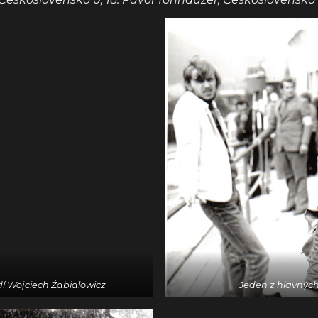
í Wojciech Źabialowicz
Jeden z hlavných 