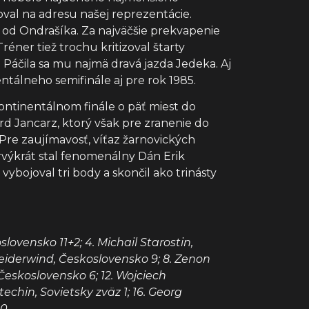
oval na adresu našej reprezentácie.
e od Ondrašíka. Za najväčšie prekvapenie
éner tiež trochu kritizoval štarty
 Páčila sa mu najmä dravá jazda Jedeka. Aj
entálneho semifinále aj pre rok 1985.
Kontinentálnom finále o päť miest do
rd Jancarz, ktorý však pre zranenie do
 Pre zaujímavosť, víťaz žarnovických
výkrát stal fenomenálny Dán Erik
ojoval tri body a skončil ako trinásty
lovensko 11+2; 4. Michail Starostin,
hneiderwind, Československo 9; 8. Zenon
 Československo 6; 12. Wojciech
techin, Sovietsky zväz 1; 16. Georg
 0