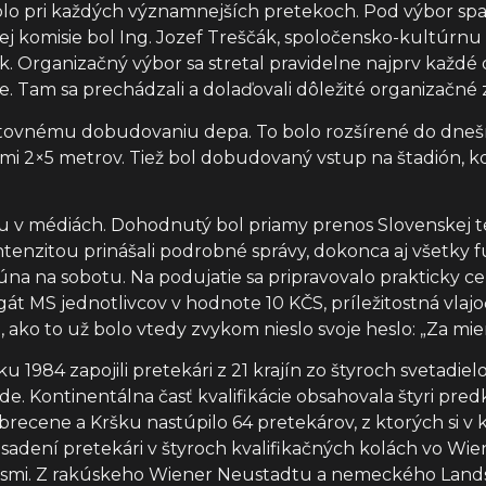
olo pri každých významnejších pretekoch. Pod výbor spad
ej komisie bol Ing. Jozef Treščák, spoločensko-kultúrnu 
. Organizačný výbor sa stretal pravidelne najprv každé
Tam sa prechádzali a dolaďovali dôležité organizačné zá
k opätovnému dobudovaniu depa. To bolo rozšírené do dne
i 2×5 metrov. Tiež bol dobudovaný vstup na štadión, kd
 v médiách. Dohodnutý bol priamy prenos Slovenskej tel
tenzitou prinášali podrobné správy, dokonca aj všetky fu
 na sobotu. Na podujatie sa pripravovalo prakticky celé m
gát MS jednotlivcov v hodnote 10 KČS, príležitostná vlaj
, ako to už bolo vtedy zvykom nieslo svoje heslo: „Za mie
ku 1984 zapojili pretekári z 21 krajín zo štyroch svetadie
de. Kontinentálna časť kvalifikácie obsahovala štyri predko
ebrecene a Kršku nastúpilo 64 pretekárov, z ktorých si 
nasadení pretekári v štyroch kvalifikačných kolách vo W
pší ôsmi. Z rakúskeho Wiener Neustadtu a nemeckého Lan