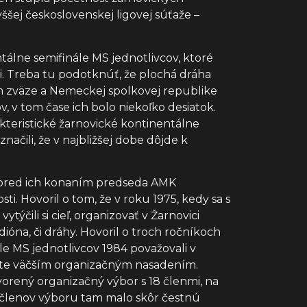
ššej československej ligovej súťaže –
álne semifinále MS jednotlivcov, ktoré
li. Treba tu podotknúť, že plochá dráha
om zväze a Nemeckej spolkovej republike
, v tom čase ich bolo niekoľko desiatok.
rakteristické žarnovické kontinentálne
načili, že v najbližšej dobe dôjde k
í pred ich konaním predseda AMK
. Hovoril o tom, že v roku 1975, kedy sa s
čili si cieľ, organizovať v Žarnovici
ióna, či dráhy. Hovoril o troch ročníkoch
le MS jednotlivcov 1984 považovali v
s ešte väčším organizačným nasadením.
vorený organizačný výbor s 18 členmi, na
ch členov výboru tam malo skôr čestnú