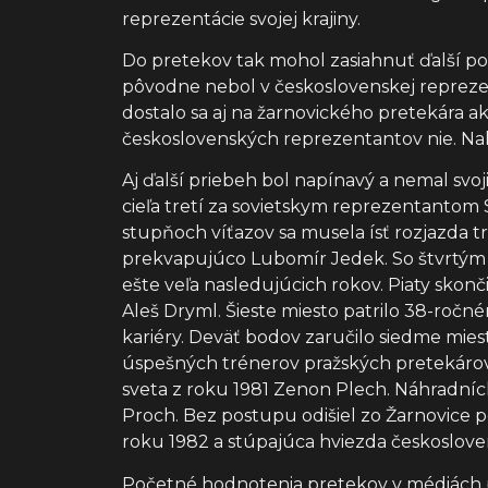
reprezentácie svojej krajiny.
Do pretekov tak mohol zasiahnuť ďalší poľ
pôvodne nebol v československej reprezen
dostalo sa aj na žarnovického pretekára a
československých reprezentantov nie. Na
Aj ďalší priebeh bol napínavý a nemal svoj
cieľa tretí za sovietskym reprezentantom 
stupňoch víťazov sa musela ísť rozjazda tr
prekvapujúco Lubomír Jedek. So štvrtým m
ešte veľa nasledujúcich rokov. Piaty skonč
Aleš Dryml. Šieste miesto patrilo 38-ročn
kariéry. Deväť bodov zaručilo siedme mie
úspešných trénerov pražských pretekárov. 
sveta z roku 1981 Zenon Plech. Náhradníck
Proch. Bez postupu odišiel zo Žarnovice 
roku 1982 a stúpajúca hviezda českoslove
Početné hodnotenia pretekov v médiách p