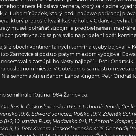
átneho trénera Miloslava Vernera, ktorý sa kladne vyjadr
 či Lubomír Jedek, ktorý jazdil na Jawe požičanej práv
a, ktorý predošlé kvalifikačné kolo v Gdańsku vyhral. Tr
raty museli doháňať súbojmi a predbiehaniami na dráhe.
ekoch pozitívne, čo sa prejavilo na pridelení opäť kontin
nejší z oboch kontinentálnych semifinále, aby bojovali v 
ili zo Žarnovice si postup piatym miestom vybojoval Edwa
cestoval a zastúpil ho šiesty najlepší – Petr Ondrašík.
 na poslednom mieste. V Goteborgu sa majstrom sveta pr
ielsenom a Američanom Lance Kingom. Petr Ondrašík vyb
o semifinále 10.júna 1984 Žarnovica:
r Ondrašík, Československo 11+3; 3. Lubomír Jedek, Českos
slovensko 10; 6. Edward Jancarz, Poľsko 10; 7. Zdeněk Sc
ko 8+2; 10. István Rusz, Maďarsko 8+1; 11. Antonín Kasper,
cko 5; 14. Petr Kučera, Československo 4; 15. Gennadij Po
, Československo 0; 18. Pavol Tonhauzer, Československo