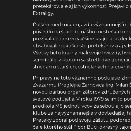
pretekárov, ale aj ich výkonnosť. Prejavil
Extraligy.
Ďalším medzníkom, azda významnejším, bol
priviedlo na štart do nášho mestečka to na
prežívala boom vo väčšine krajín a jazde
obsahovali niekoľko sto pretekárov a aj v 
Všetky tieto krajiny mali svoje hviezdy, hv
semifinále, v ktorom sa stretli dve generác
striedaniu starších, ostrieľaných harcov
Prípravy na toto významné podujatie zhrn
Zväzarmu Preglejka Žarnovica Ing. Milan Š
novou partiou organizátorov združených v Z
svetové podujatia. V roku 1979 sa im to po
predkola MS jednotlivcov za sebou aj o se
klube za najvýznamnejšie v dovtedajšej his
Preteky zobral pod svoju záštitu podpreds
čele ktorého stál Tibor Búci, okresný taj