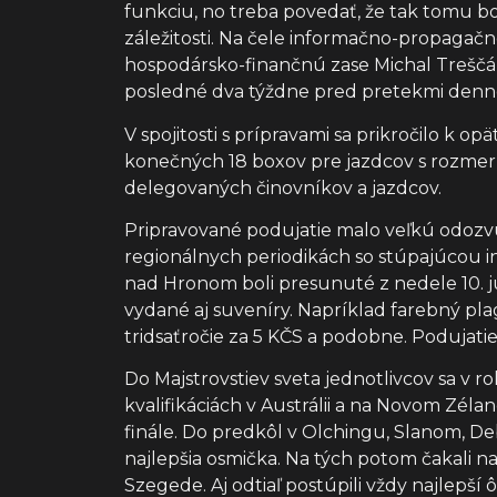
funkciu, no treba povedať, že tak tomu b
záležitosti. Na čele informačno-propagačn
hospodársko-finančnú zase Michal Treščák
posledné dva týždne pred pretekmi denne. 
V spojitosti s prípravami sa prikročilo 
konečných 18 boxov pre jazdcov s rozmerm
delegovaných činovníkov a jazdcov.
Pripravované podujatie malo veľkú odozvu
regionálnych periodikách so stúpajúcou in
nad Hronom boli presunuté z nedele 10. júna
vydané aj suveníry. Napríklad farebný pla
tridsaťročie za 5 KČS a podobne. Podujatie
Do Majstrovstiev sveta jednotlivcov sa v ro
kvalifikáciách v Austrálii a na Novom Zélan
finále. Do predkôl v Olchingu, Slanom, D
najlepšia osmička. Na tých potom čakali 
Szegede. Aj odtiaľ postúpili vždy najle