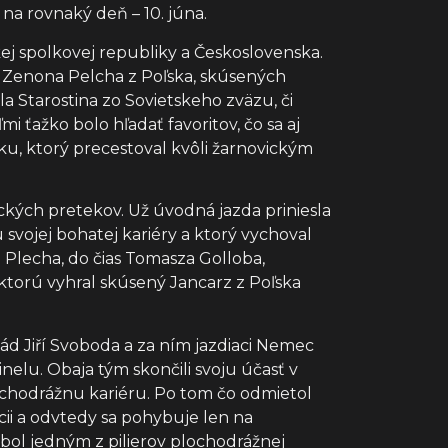
a rovnaký deň – 10. júna.
ej spolkovej republiky a Československa.
či Zenona Pelcha z Poľska, skúsených
a Starostina zo Sovietskeho zväzu, či
ťažko bolo hľadať favoritov, čo sa aj
ku, ktorý precestoval kvôli žarnovickým
ckých pretekov. Už úvodná jazda priniesla
 svojej bohatej kariéry a ktorý vychoval
 Plecha, do čias Tomasza Golloba,
 ktorú vyhral skúsený Jancarz z Poľska
pád Jiří Svoboda a za ním jazdiaci Nemec
elu. Obaja tým skončili svoju účasť v
ochodrážnu kariéru. Po tom čo odmietol
ii a odvtedy sa pohybuje len na
bol jedným z pilierov plochodrážnej