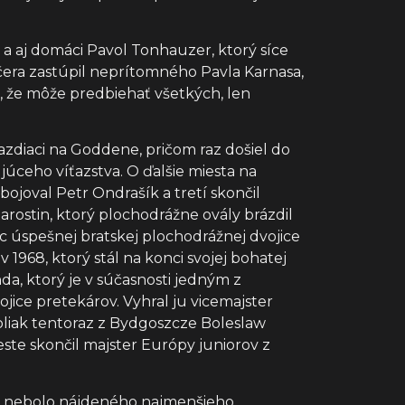
 a aj domáci Pavol Tonhauzer, ktorý síce
čera zastúpil neprítomného Pavla Karnasa,
e, že môže predbiehať všetkých, len
jazdiaci na Goddene, pričom raz došiel do
júceho víťazstva. O ďalšie miesta na
bojoval Petr Ondrašík a tretí skončil
rostin, ktorý plochodrážne ovály brázdil
ec úspešnej bratskej plochodrážnej dvojice
1968, ktorý stál na konci svojej bohatej
a, ktorý je v súčasnosti jedným z
ice pretekárov. Vyhral ju vicemajster
oliak tentoraz z Bydgoszcze Boleslaw
te skončil majster Európy juniorov z
ci nebolo nájdeného najmenšieho