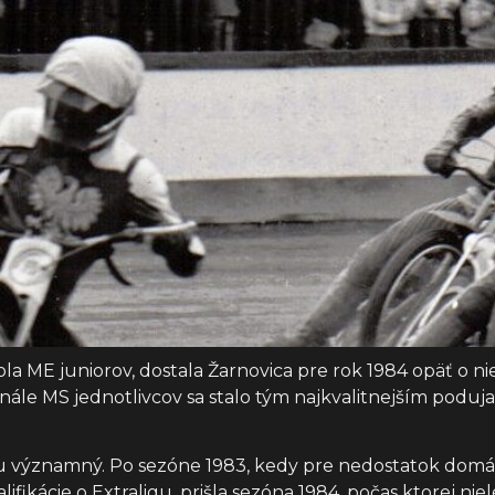
a ME juniorov, dostala Žarnovica pre rok 1984 opäť o ni
le MS jednotlivcov sa stalo tým najkvalitnejším podujatí
u významný. Po sezóne 1983, kedy pre nedostatok domác
ifikácie o Extraligu, prišla sezóna 1984, počas ktorej ni