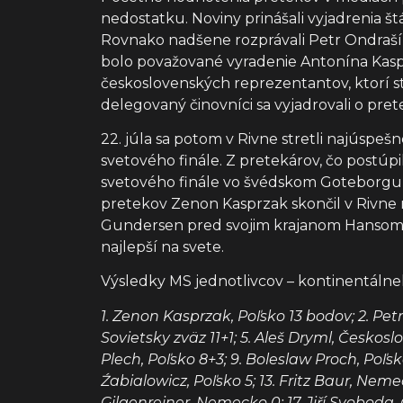
nedostatku. Noviny prinášali vyjadrenia št
Rovnako nadšene rozprávali Petr Ondrašík,
bolo považované vyradenie Antonína Kasper
československých reprezentantov, ktorí st
delegovaný činovníci sa vyjadrovali o pret
22. júla sa potom v Rivne stretli najúspeš
svetového finále. Z pretekárov, čo postúp
svetového finále vo švédskom Goteborgu ne
pretekov Zenon Kasprzak skončil v Rivne
Gundersen pred svojim krajanom Hansom N
najlepší na svete.
Výsledky MS jednotlivcov – kontinentálneh
1. Zenon Kasprzak, Poľsko 13 bodov; 2. Pet
Sovietsky zväz 11+1; 5. Aleš Dryml, Česko
Plech, Poľsko 8+3; 9. Boleslaw Proch, Poľs
Źabialowicz, Poľsko 5; 13. Fritz Baur, Neme
Gilgenreiner, Nemecko 0; 17. Jiří Svoboda