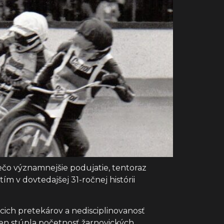
ečo významnejšie podujatie, tentoraz
m v dovtedajšej 31-ročnej histórii
ich pretekárov a nedisciplinovanosť
elen stúpla početnosť žarnovických