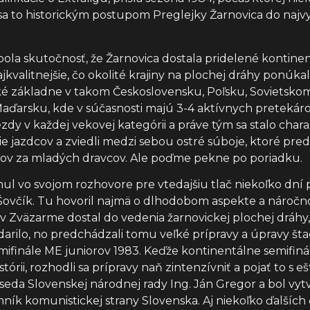
o sa to historickým postupom Preglejky Žarnovica do najvy
a skutočnosť, že Žarnovica dostala pridelené kontinent
jkvalitnejšie, čo okolité krajiny na plochej dráhy ponúka
cké základne v takom Československu, Poľsku, Sovietsk
Maďarsku, kde v súčasnosti majú 3-4 aktívnych pretekárov
iezdy v každej vekovej kategórii a práve tým sa stalo cha
ie jazdcov a zviedli medzi sebou ostré súboje, ktoré predz
níkov za mladých dravcov. Ale poďme pekne po poriadku.
ul vo svojom rozhovore pre vtedajšiu tlač niekoľko dn
ovčík. Tu hovoril najmä o dlhodobom aspekte a náročnosti
väzarme dostal do vedenia žarnovickej plochej dráhy, vytý
darilo, no predchádzali tomu veľké prípravy a úpravy štad
mifinále ME juniorov 1983. Keďže kontinentálne semifiná
tórii, rozhodli sa prípravy naň zintenzívniť a pojať to 
eda Slovenskej národnej rady Ing. Ján Gregor a bol vyt
omník komunistickej strany Slovenska. Aj niekoľko ďalší