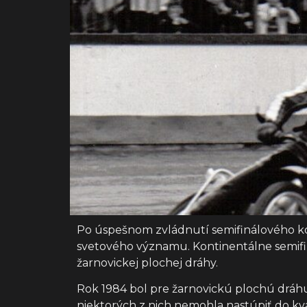
Po úspešnom zvládnutí semifinálového kol
svetového významu. Kontinentálne semifiná
žarnovickej plochej dráhy.
Rok 1984 bol pre žarnovickú plochú dráh
niektorých z nich nemohla nastúpiť do kval