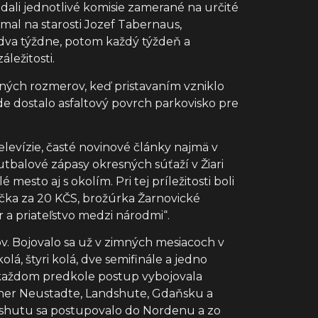
ali jednotlivé komisie zamerané na určité
mal na starosti Jozef Tabernaus,
 dva týždne, potom každý týždeň a
ležitosti.
šných rozmerov, keď pristavaním vzniklo
e dostalo asfaltový povrch parkovisko pre
evízie, časté novinové články najmä v
tbalové zápasy okresných súťaží v Žiari
esto aj s okolím. Pri tej príležitosti boli
očka za 20 KČS, brožúrka Žarnovické
r a priateľstvo medzi národmi“.
lov. Bojovalo sa už v zimných mesiacoch v
lá, štyri kolá, dve semifinále a jedno
v každom predkole postup vybojovala
iener Neustadte, Landshute, Gdaňsku a
dshutu sa postupovalo do Nordenu a zo