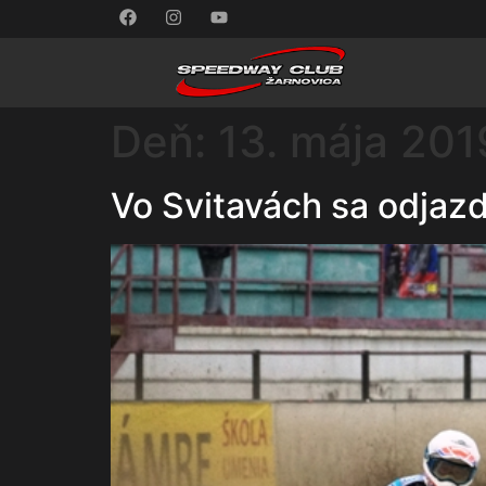
Deň:
13. mája 201
Vo Svitavách sa odjazdi