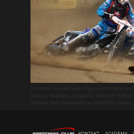
V sobotu pokračovala 1.liga svojim tretím ko
jazdia s obavami, sa najviac darilo do tretic
zmenilo bolo obsadenie na najnižšom stupni 
KONTAKT
ACADEMY