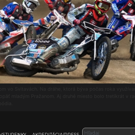
lom vo Svitavách. Na dráhe, ktorá býva počas roka využíva
e opäť mladým Pražanom. Aj druhé miesto bolo tretíkrát v ra
pódia.
VSTUPENKY
AKREDITÁCIA/PRESS