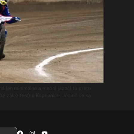
ná len minimálne a mnohí jazdci tu preto
de záležitosťou Kopřivnice. Jediné čo sa