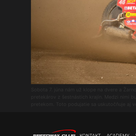
Sobota 7. júna nám už klope na dvere a Žarnov
pretekárov z šestnástich krajín. Medzi nimi 
pretekom. Toto podujatie sa uskutočňuje aj 
KONTAKT
ACADEMY