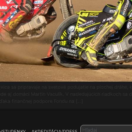
ica sa pripravuje na svetové podujatie na plochej dráhe, k
bude aj domáci Martin Vaculík. V nasledujúcich riadkoch sa 
vďaka finančnej podpore Fondu na […]
VSTUPENKY
AKREDITÁCIA/PRESS