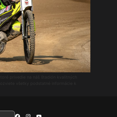
toré privedie na náš štadión kvalitných
dozviete všetky podstatné informácie k