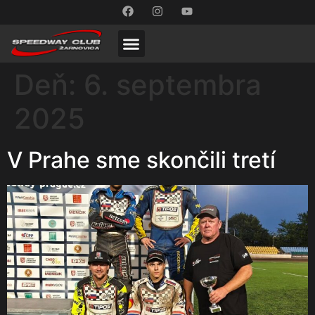
Deň:
6. septembra
2025
V Prahe sme skončili tretí