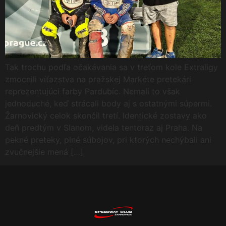
Tak trochu podľa očakávania sa v treťom kole Extraligy
zmocnili víťazstva na pražskej Markéte pretekári
reprezentujúci farby Pardubíc. Nemali to však
jednoduché, keď strácali body aj s ostatnými súpermi.
Žarnovický celok skončil tretí. Identické zostavy ako
deň predtým v Slanom, videla tentoraz aj Praha. Na
pekné preteky, plné súbojov, pri ktorých nechýbali ani
zvučnejšie mená […]