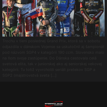
Trochu v tieni poslednej Grand Prix, ktorá sa v sobotu
odjazdila v dánskom Vojense sa uskutočnil aj šampionát
pod názvom SGP4 v kategórii 190 ccm. Slovensko malo
na ňom svoje zastúpenie. Do Dánska cestovala celá
svetová elita, tak v juniorskej ako aj seniorskej vekovej
kategórii. Tu totiž vyvrcholili seriáli pretekov SGP a
SGP2 (majstrovstvá sveta […]