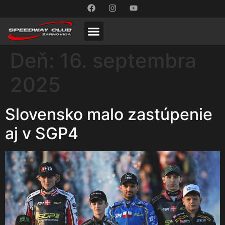
Deň:
16. septembra
2025
Slovensko malo zastúpenie
aj v SGP4