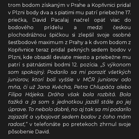
trom bodom získaným v Prahe a Kopřivnici pridal
v Plzni body dva a s piatimi mu patrí priebežne 17.
priečka, David Pacalaj načrel opäť viac do
bodového prídelu a medzi českou
plochodrážnou špičkou si zlepšil svoje osobné
šesťbodové maximum z Prahy a k dvom bodom z
Kopřivnice teraz pridal pekných sedem bodov v
Plzni, kde obsadil deviate miesto a priebežne mu
patrí s pätnástimi bodmi 12. pozícia. „
S výkonom
som spokojný. Podarilo sa mi poraziť všetkých
juniorov, ktorí boli vyššie v MČR juniorov odo
mňa, či už Jana Kvěcha, Petra Chlupáča alebo
Filipa Hájeka. Dráha však bola rozbitá. Bola
ťažká a ja som s jednotkou jazdil stále po jej
úprave. To nebolo dobré, no aj tak sa mi podarilo
zajazdiť a vybojovať sedem bodov z čoho mám
radosť,“
v telefonáte po pretekoch zhrnul svoje
pôsobenie David.