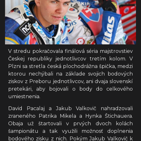
V stredu pokračovala finálová séria majstrovstiev
Českej republiky jednotlivcov tretím kolom. V
Plzni sa stretla česká plochodrážna špička, medzi
ktorou nechýbali na základe svojich bodových
ziskov z Preboru jednotlivcov, ani dvaja slovenskí
pretekári, aby bojovali o body do celkového
umiestnenia.
David Pacalaj a Jakub Valkovič nahradzovali
zraneného Patrika Mikela a Hynka Štichauera.
Obaja už štartovali v prvých dvoch kolách
šampionátu a tak využili možnosť doplnenia
bodového zisku z nich. Pokým Jakub Valkovič k