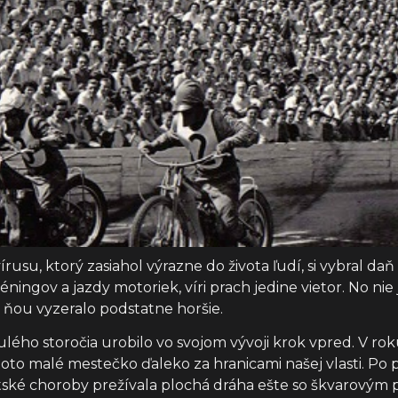
u, ktorý zasiahol výrazne do života ľudí, si vybral daň a
ingov a jazdy motoriek, víri prach jedine vietor. No nie 
 ňou vyzeralo podstatne horšie.
lého storočia urobilo vo svojom vývoji krok vpred. V ro
la toto malé mestečko ďaleko za hranicami našej vlasti. P
etské choroby prežívala plochá dráha ešte so škvarovým 