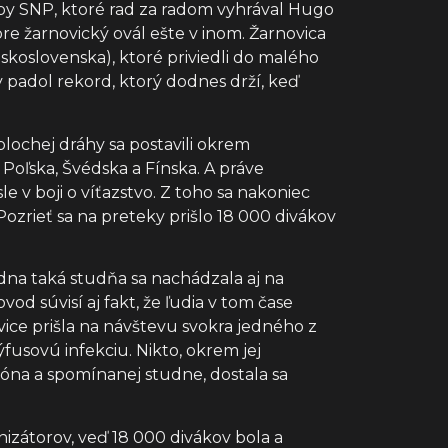
lby SNP, ktoré rad za radom vyhrával Hugo
e žarnovický ovál ešte v inom. Žarnovica
skoslovenska), ktoré priviedli do malého
y padol rekord, ktorý dodnes drží, keď
plochej dráhy sa postavili okrem
 Poľska, Švédska a Fínska. A práve
 v boji o víťazstvo. Z toho sa nakoniec
Pozrieť sa na preteky prišlo 18 000 divákov
edna taká studňa sa nachádzala aj na
od súvisí aj fakt, že ľudia v tom čase
ovice prišla na návštevu svokra jedného z
ýfusovú infekciu. Nikto, okrem jej
dióna a spomínanej studne, dostala sa
izátorov, veď 18 000 divákov bola a