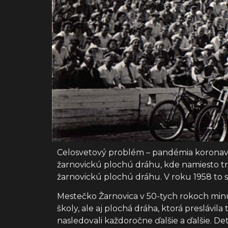
Celosvetový problém – pandémia koronavírus
žarnovickú plochú dráhu, kde namiesto trén
žarnovickú plochú dráhu. V roku 1958 to s
Mestečko Žarnovica v 50-tych rokoch minu
školy, ale aj plochá dráha, ktorá preslávi
nasledovali každoročne ďalšie a ďalšie. D