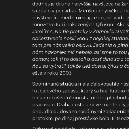
dodnes je druhá najvyššia návšteva na ža
sa zdalo v poriadku. Menšou chybičkou na
návštevníci, medzi nimi aj jazdci, pili vo
množstvo ľudí nakazených týfusom. Ako si
Jarolím?
„Na tie preteky v Žarnovici si 
občerstvenie nosili vodu z nejakej studne.
tam pre nás veľkú oslavu. Jedenia a piti
nám nakoniec nič nebolo, asi sme to tou p
domov, tak tí to dostali a dosť dlho sa z t
ňou sa vytratil, takže tiež dostal týfus a č
ešte v roku 2003.
Spomínaná situácia mala ďalekosiahle násl
futbalového zápasu, ktorý sa hral krátko n
bola prerušená činnosť a utíchli plochodr
pracovalo. Dráha dostala nové mantinely, 
pribudla budova so sociálnymi zariadenia
pretekmi po dlhej prestávke bola III. Medzi