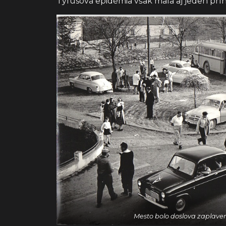
Týfusová epidémia však mala aj jeden p
Mesto bolo doslova zaplave