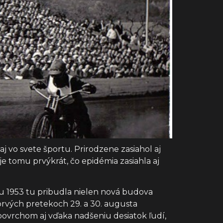
j vo svete športu. Prirodzene zasiahol aj
je tomu prvýkrát, čo epidémia zasiahla aj
ku 1953 tu pribudla nielen nová budova
o prvých pretekoch 29. a 30. augusta
povrchom aj vďaka nadšeniu desiatok ľudí,