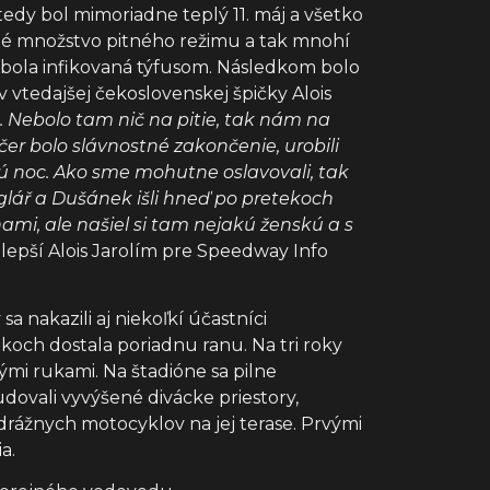
edy bol mimoriadne teplý 11. máj a všetko
čné množstvo pitného režimu a tak mnohí
ej bola infikovaná týfusom. Následkom bolo
vtedajšej čekoslovenskej špičky Alois
. Nebolo tam nič na pitie, tak nám na
ečer bolo slávnostné zakončenie, urobili
lú noc. Ako sme mohutne oslavovali, tak
nglář a Dušánek išli hneď po pretekoch
s nami, ale našiel si tam nejakú ženskú a s
jlepší Alois Jarolím pre Speedway Info
nakazili aj niekoľkí účastníci
okoch dostala poriadnu ranu. Na tri roky
ými rukami. Na štadióne sa pilne
udovali vyvýšené divácke priestory,
rážnych motocyklov na jej terase. Prvými
a.