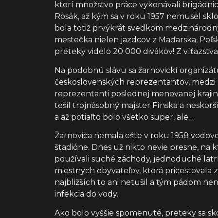
ktorí množstvo práce vykonávali brigádni
Rosák, až kým sa v roku 1957 nemusel skl
bola totiž prvýkrát svedkom medzinárodnýc
mestečka nielen jazdcov z Maďarska, Poľsk
preteky videlo 20 000 divákov! Z víťazstva 
Na podobnú slávu sa žarnovickí organizátor
československých reprezentantov, medzi kto
reprezentanti poslednej menovanej krajiny
tešil trojnásobný majster Fínska a neskorš
a až potiaľto bolo všetko super, ale…
Žarnovica nemala ešte v roku 1958 vodovod
štadióne. Dnes už nikto nevie presne, na kt
používali suché záchody, jednoduché latrín
miestnych obyvateľov, ktorá pricestovala z
najbližších to ani netušil a tým pádom nen
infekcia do vody.
Ako bolo vyššie spomenuté, preteky sa sk