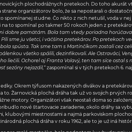
rnovických plochodrážnych pretekoch. Do toho akurát vt
 strane organizátorov bolo, že sa nepostarali o dostato
du zo spomínanej studne. Čo nikto z nich netušil, voda v n
 na to spomínal po takmer 50 rokoch jeden z pretekárov 
veľmi dobre pamätám. Bola tam vtedy poriadna horúčava
 Pili sme ju všetci, i väčšina pretekárov. Po pretekoch v
a bola spústa. Tak sme tam s Martinčíkom zostali cez ce
álenkou všetko spálili, dezinfikovali. Ale Ostraváci, Ve
oho liečili. Ochorel aj Franta Volavý, ten tam síce ostal 
asť sezóny nejazdil,“
zaspomínal si v tých pretekoch 6. na
edky. Okrem týfusom nakazených divákov a pretekárov sa 
a to. Žarnovická plochá dráha tak už vo svojich prvých r
ážne motory. Organizátori však neostali doma so založen
pribudlo nové štartovacie zariadenie, okolo dráhy sa vyb
mi, klubovými miestnosťami a najmä parkoviskom plochod
národná plochá dráha v roku 1962, ale to je už iná históri