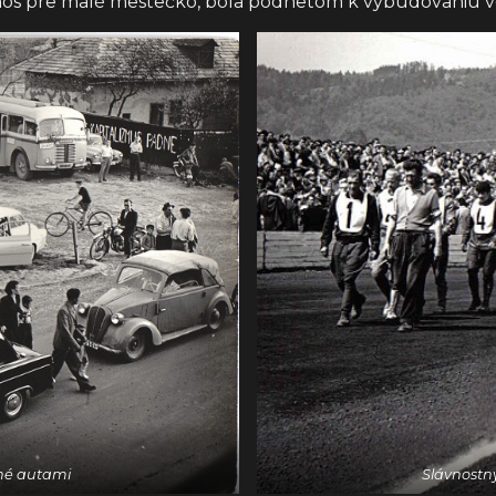
rínos pre malé mestečko, bola podnetom k vybudovaniu
né autami
Slávnostn