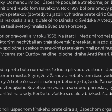
cky. Odmenou im boli úspešné podujatia Striebornej pri
oniť pred Rudolfom Havelkom. Rok 1957 bol prelomový pr
h pretekov (dovtedy tu jazdili výhradne pretekári z Če
a, Rakúska, ale aj z ďalekého Dánska, či Švédska. A vted
sa tešil svetový finalista Švéd Dan Forsberg.
i pripravovali aj v roku 1958. Na štart II. Medzinárodnej 
rými nechýbali ani traja slovenskí pretekári, aj jazdci z
 spoločne s československými pretekármi hrali prvé husle
í vicemajster Európy na dlhej plochej dráhe Antti Pajari. 
 a preto bolo normálne, že ľudia pili vodu zo studní. J
orom mieste. S tým, že v Žarnovici nebol v tom čase vodov
y. A tretie čo súvisí s našim príbehom je to, že do Žarn
o vtedajšieho Sovietskeho zväzu a so sebou priniesla aj t
ahlásil na úrady. Keďže to všetko sa dialo v blízkosti šta
ončili úspechom fínskeho pretekára a aj úspechom organ