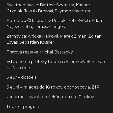
Świetochlowice: Bartosz Szymura, Kacper
Grzelak, Jakub Breński, Szymon Machura
Autoklub ČR: Jaroslav Petrák, Petr Kvěch, Adam
Nejezchleba, Tomasz Langosz
Žarnovica: Anička Hajková, Marek Ziman, Zoltán
Lovas, Sebastian Kossler
Traťová rezerva: Michal Baštecký
Vstupné na preteky bude na ktorékoľvek miesto
na štadióne:
5 eur – dospelí
3 eurá – mládež do 18 rokov, dôchodcovia, ZŤP
zadarmo – bývalí pretekári, deti do 10 rokov
1 euro – program