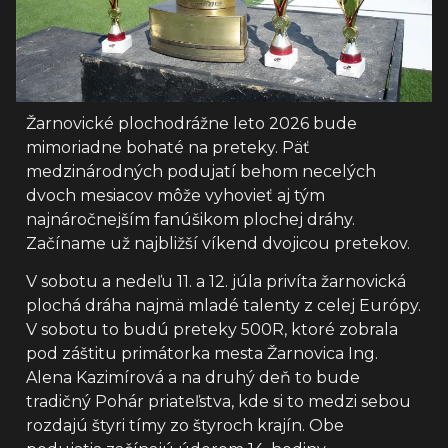
Žarnovické plochodrážne leto 2026 bude
mimoriadne bohaté na preteky. Päť
medzinárodných podujatí behom necelých
dvoch mesiacov môže vyhovieť aj tým
najnáročnejším fanúšikom plochej dráhy.
Začíname už najbližší víkend dvojicou pretekov.
V sobotu a nedeľu 11. a 12. júla privíta žarnovická
plochá dráha najmä mladé talenty z celej Európy.
V sobotu to budú preteky 500R, ktoré zobrala
pod záštitu primátorka mesta Žarnovica Ing.
Alena Kazimírová a na druhý deň to bude
tradičný Pohár priateľstva, kde si to medzi sebou
rozdajú štyri tímy zo štyroch krajín. Obe