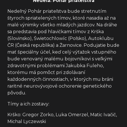
Nedeľa: Pohár priateľstva
Nedeľný Pohár priateľstva bude stretnutím
štyroch spriatelených tímov, ktoré nasadia až na
malé výnimky všetko mladých jazdcov. Na dráhe
sa predstavia pod hlavičkami tímov z Krška
(Slovinsko), Świetochlowíc (Poľsko), Autoklubu
ČR (Česká republika) a Žarnovice. Podujatie bude
mať špeciálny účel, keď celý výťažok vstupného
bude venovaný malému bojovníkovi s veľkými
zdravotnými problémami Jakubka Fuleho,
ktorému má pomôcť pri zdolávaní
každodenných činnostiach, v ktorých mu bráni
raritné neurovývojové ochorenie genetického
pôvodu.
Tímy a ich zostavy:
Krško: Gregor Zorko, Luka Omerzel, Matic Ivačič,
Michal Lyczewski