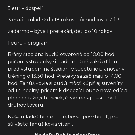
5 eur – dospelí
3 eurá – mládež do 18 rokov, dôchodcovia, ZŤP
zadarmo – bývalí pretekári, deti do 10 rokov
1 euro – program
Brány štadióna budú otvorené od 10.00 hod.,
pričom vstupenky si bude možné zakúpiť len
pred vstupom na štadión. V sobotu je plánovaný
tréning o 13.30 hod. Preteky sa začínajú o 14.00
hod. Fanúšikovia si budú môcť kúpiť aj suveníry
od 12. hodiny, pričom k dispozícii bude nová edícia
plochodrážnych tričiek, či výpredaj niektorých
druhov tovaru.
Naša mládež bude potrebovať povzbudiť, preto
sú všetci fanúšikovia vítaní.