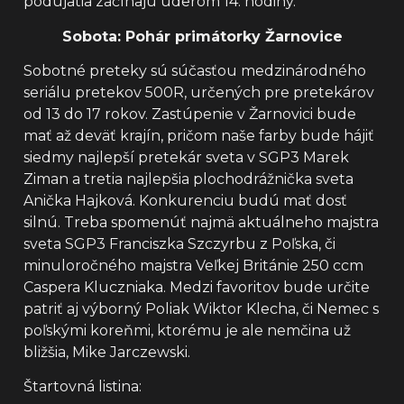
podujatia začínajú úderom 14. hodiny.
Sobota: Pohár primátorky Žarnovice
Sobotné preteky sú súčasťou medzinárodného
seriálu pretekov 500R, určených pre pretekárov
od 13 do 17 rokov. Zastúpenie v Žarnovici bude
mať až deväť krajín, pričom naše farby bude hájiť
siedmy najlepší pretekár sveta v SGP3 Marek
Ziman a tretia najlepšia plochodrážnička sveta
Anička Hajková. Konkurenciu budú mať dosť
silnú. Treba spomenúť najmä aktuálneho majstra
sveta SGP3 Franciszka Szczyrbu z Poľska, či
minuloročného majstra Veľkej Británie 250 ccm
Caspera Kluczniaka. Medzi favoritov bude určite
patriť aj výborný Poliak Wiktor Klecha, či Nemec s
poľskými koreňmi, ktorému je ale nemčina už
bližšia, Mike Jarczewski.
Štartovná listina: