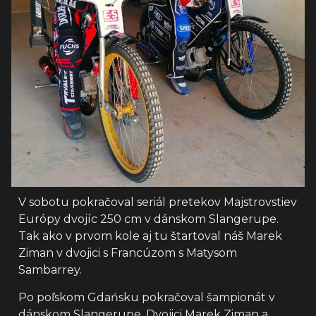
V sobotu pokračoval seriál pretekov Majstrovstiev
Európy dvojíc 250 cm v dánskom Slangerupe.
Tak ako v prvom kole aj tu štartoval náš Marek
Ziman v dvojici s Francúzom s Matysom
Sambarrey.
Po poľskom Gdańsku pokračoval šampionát v
dánskom Slangerupe. Dvojici Marek Ziman a