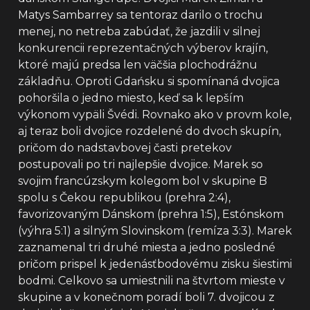
Matys Sambarrey sa tentoraz darilo o trochu
menej, no netreba zabúdať, že jazdili v silnej
konkurencii reprezentačných výberov krajín,
ktoré majú predsa len väčšia plochodrážnu
základňu. Oproti Gdańsku si spomínaná dvojica
pohoršila o jedno miesto, keď sa k lepším
výkonom vypäli Švédi. Rovnako ako v provm kole,
aj teraz boli dvojice rozdelené do dvoch skupín,
pričom do nadstavbovej časti pretekov
postupovali po tri najlepšie dvojice. Marek so
svojim francúzskym kolegom bol v skupine B
spolu s Čekou republikou (prehra 2:4),
favorizovaným Dánskom (prehra 1:5), Estónskom
(výhra 5:1) a silným Slovinskom (remíza 3:3). Marek
zaznamenal tri druhé miesta a jedno posledné
pričom prispel k jedenásťbodovému zisku šiestimi
bodmi. Celkovo sa umiestnili na štvrtom mieste v
skupine a v konečnom poradí boli 7. dvojicou z