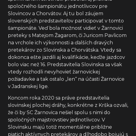
spoločného šampionátu jednotlivcov pre
Slovincov a Chorvátov. Aj tu bol záujem
slovenských predstaviteľov participovať v tomto
šampionáte. Veď bola možnosť vidieť v Žarnovici
preteky s Matejom Žagarom, či Juricom Pavlicom
na vrchole ich výkonnosti a ďalších dravých
pretekárov zo Slovinska a Chorvátska. Vtedy sa
dokonca ešte jazdili aj kvalifikácie, keďže jazdcov
bolo viac než 16. Predstavitelia Slovinska sa však
vtedy rozhodli nevyhovieť žarnovickej
požiadavke a tak ostalo „len“ na účasti Žarnovice
v Jadranskej lige.
Koncom roka 2020 sa práve predstavitelia
slovinskej plochej dráhy, konkrétne z Krška ozvali,
že či by SC Žarnovica nešiel spolu s nimi do
spoločných majstrovstiev jednotlivcov. V
Slovinsku majú totiž momentálne približne
piatich aktívnych pretekárov a dlhodobo bojujú s