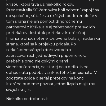
krízou, ktorá trvá už niekoľko rokov.
Predstavitelia SC Žarnovica boli ochotní zapojiť sa
do spoločnej súťaže za určitých podmienok. Je v
tom snaha nielen pomôcť dlhoročnému
partnerovi z Krška, ale aj zabezpečiť pre svojich
pretekárov dostatok pretekov, ktoré sú aj
finančne ohodnotené. Oslovená bola aj maďarská
strana, ktorá sa k projektu pridala. Po
niekoľkomesačných dohovoroch a
zapracovaniach jednotlivých pripomienok,
prebehla pred niekoľkými dňami
videokonferencia, na ktorej bola definitívne
dohodnutá podoba vzniknutého šampionátu. V
podstate pôjde o seriál pretekov na konci
ktorého budeme poznať jednotlivých majstrov
svojich krajín.
Niekoľko podrobností: