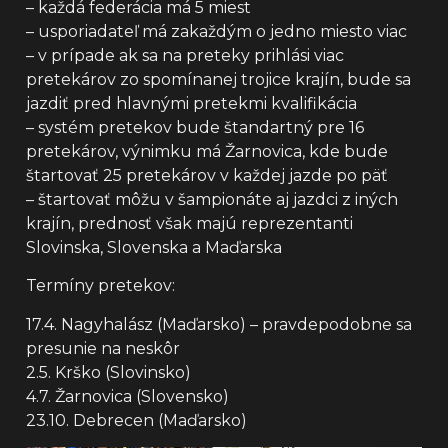
– každá federácia má 5 miest
– usporiadateľ má zakaždým o jedno miesto viac
– v prípade ak sa na preteky prihlási viac
pretekárov zo spomínanej trojice krajín, bude sa
jazdiť pred hlavnými pretekmi kvalifikácia
– systém pretekov bude štandartný pre 16
pretekárov, výnimku má Žarnovica, kde bude
štartovať 25 pretekárov v každej jazde po päť
– štartovať môžu v šampionáte aj jazdci z iných
krajín, prednosť však majú reprezentanti
Slovinska, Slovenska a Maďarska
Termíny pretekov:
17.4. Nagyhalász (Maďarsko) – pravdepodobne sa
presunie na neskôr
2.5. Krško (Slovinsko)
4.7. Žarnovica (Slovensko)
23.10. Debrecen (Maďarsko)