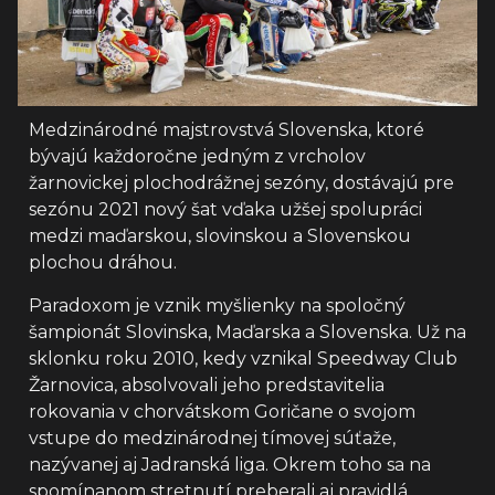
Medzinárodné majstrovstvá Slovenska, ktoré
bývajú každoročne jedným z vrcholov
žarnovickej plochodrážnej sezóny, dostávajú pre
sezónu 2021 nový šat vďaka užšej spolupráci
medzi maďarskou, slovinskou a Slovenskou
plochou dráhou.
Paradoxom je vznik myšlienky na spoločný
šampionát Slovinska, Maďarska a Slovenska. Už na
sklonku roku 2010, kedy vznikal Speedway Club
Žarnovica, absolvovali jeho predstavitelia
rokovania v chorvátskom Goričane o svojom
vstupe do medzinárodnej tímovej súťaže,
nazývanej aj Jadranská liga. Okrem toho sa na
spomínanom stretnutí preberali aj pravidlá