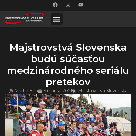
Majstrovstvá Slovenska
budú súčasťou
medzinárodného seriálu
pretekov
Martin Búri
5 marca, 2021
Majstrovstvá Slovenska