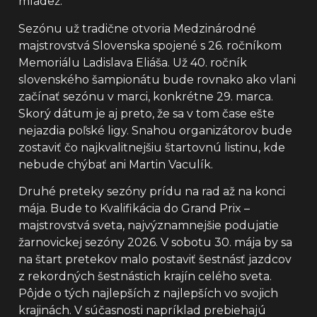
mládež.
Sezónu už tradične otvoria Medzinárodné
majstrovstvá Slovenska spojené s 26. ročníkom
Memoriálu Ladislava Eliáša. Už 40. ročník
slovenského šampionátu bude rovnako ako vlani
začínať sezónu v marci, konkrétne 29. marca.
Skorý dátum je aj preto, že sa v tom čase ešte
nejazdia poľské ligy. Snahou organizátorov bude
zostaviť čo najkvalitnejšiu štartovnú listinu, kde
nebude chýbať ani Martin Vaculík.
Druhé preteky sezóny prídu na rad až na konci
mája. Bude to Kvalifikácia do Grand Prix –
majstrovstvá sveta, najvýznamnejšie podujatie
žarnovickej sezóny 2026. V sobotu 30. mája by sa
na štart pretekov malo postaviť šestnásť jazdcov
z rekordných šestnástich krajín celého sveta.
Pôjde o tých najlepších z najlepších vo svojich
krajinách. V súčasnosti napríklad prebiehajú