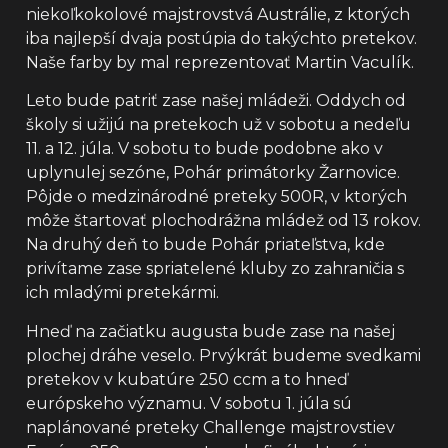
niekoľkokolové majstrovstvá Austrálie, z ktorých
iba najlepší dvaja postúpia do takýchto pretekov.
Naše farby by mal reprezentovať Martin Vaculík.
Leto bude patriť zase našej mládeži. Oddych od
školy si užijú na pretekoch už v sobotu a nedeľu
11. a 12. júla. V sobotu to bude podobne ako v
uplynulej sezóne, Pohár primátorky Žarnovice.
Pôjde o medzinárodné preteky 500R, v ktorých
môže štartovať plochodrážna mládež od 13 rokov.
Na druhý deň to bude Pohár priateľstva, kde
privítame zase spriatelené kluby zo zahraničia s
ich mladými pretekármi.
Hneď na začiatku augusta bude zase na našej
plochej dráhe veselo. Prvýkrát budeme svedkami
pretekov v kubatúre 250 ccm a to hneď
európskeho významu. V sobotu 1. júla sú
naplánované preteky Challenge majstrovstiev