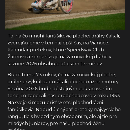
To, na čo mnohí fanúšikovia plochej dráhy čakali,
zverejňujeme v ten najlepší čas, na Vianoce.
Kalendár pretekov, ktoré Speedway Club
Žarnovica zorganizuje na žarnovickej dráhe v
sezóne 2026 obsahuje až osem termínov.
Bude tomu 73 rokov, čo na žarnovickej plochej
dráhe prvýkrát zaburácali plochodrážne motory.
Sezóna 2026 bude dôstojným pokračovaním
toho, čo započali naši predchodcovia v roku 1953.
Na svoje si môžu prísť všetci plochodrážni
fanúšikovia. Nebudú chýbať preteky najvyššieho
rangu, tie s hviezdnym obsadením, ale aj tie pre
mladých juniorov, pre našu plochodrážnu