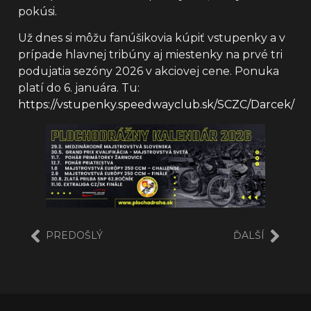
pokúsi.
Už dnes si môžu fanúšikovia kúpiť vstupenky a v
prípade hlavnej tribúny aj miestenky na prvé tri
podujatia sezóny 2026 v akciovej cene. Ponuka
platí do 6. januára. Tu:
https://vstupenky.speedwayclub.sk/SCZC/Darcek/
PREDOŠLÝ
ĎALŠÍ