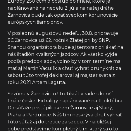
Európy 250 ccm o postup do finále, ktoré je
naplánované na nedeľu 2. júla na našej dráhe.
Žarnovica bude tak opäť svedkom korunovácie
európskych šampiónov.
V poslednú augustovú nedeľu, 30.8. pripravuje
SC Žarnovica už 62. ročník Zlatej prilby SNP.
Snahou organizátora bude aj tentoraz prilákať na
náš štadión kvalitných jazdcov. Ak všetko vyjde
podľa predpokladov, voľno by v tom termíne mal
mať aj Martin Vaculík a chuť vyhrať druhýkrát za
sebou túto trofej deklaroval aj majster sveta z
roku 2021 Artem Laguta.
Sezónu v Žarnovici už tretíkrát v rade ukončí
finále českej Extraligy naplánované na 11. októbra.
Do súťaže pristúpili okrem Žarnovice aj Slaný,
Praha a Pardubice. Náš tím neskrýva chuť vyhrať
túto súťaž aj do tretice za sebou. V najbližšej
dobe predstavíme kompletný tím, ktorý sa o to