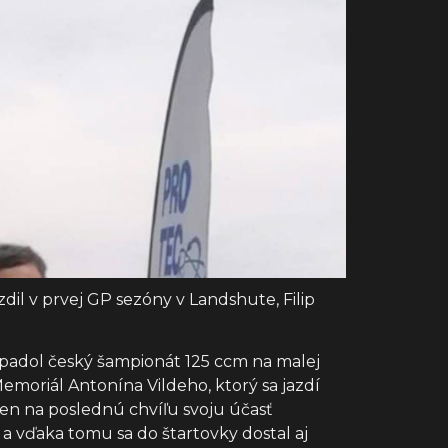
zdil v prvej GP sezóny v Landshute, Filip
dpadol český šampionát 125 ccm na malej
emoriál Antonína Vildeho, ktorý sa jazdí
ten na poslednú chvíľu svoju účasť
 a vďaka tomu sa do štartovky dostal aj