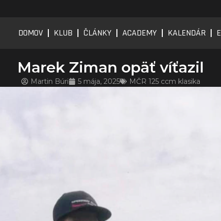
DOMOV
KLUB
ČLÁNKY
ACADEMY
KALENDÁR
E
Marek Ziman opäť víťazil
Martin Búri
5 mája, 2025
MČR 125 ccm klasika