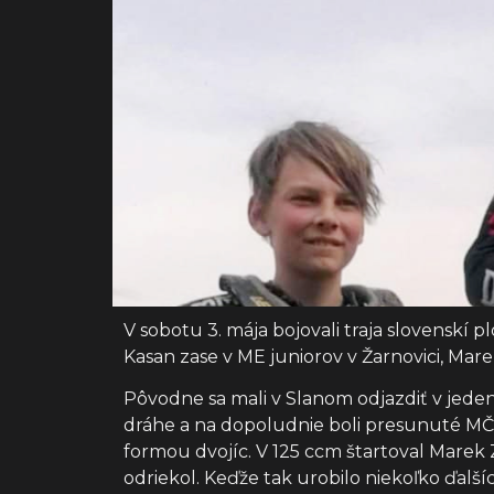
V sobotu 3. mája bojovali traja slovenskí 
Kasan zase v ME juniorov v Žarnovici, Mare
Pôvodne sa mali v Slanom odjazdiť v jede
dráhe a na dopoludnie boli presunuté MČR 
formou dvojíc. V 125 ccm štartoval Marek 
odriekol. Keďže tak urobilo niekoľko ďalší