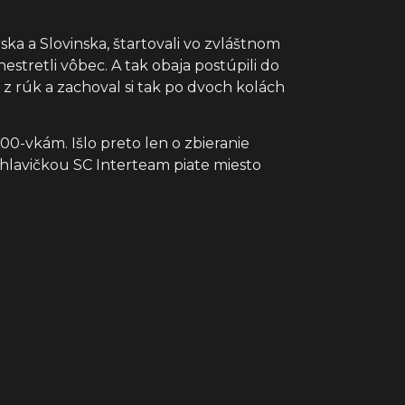
a a Slovinska, štartovali vo zvláštnom
nestretli vôbec. A tak obaja postúpili do
 z rúk a zachoval si tak po dvoch kolách
00-vkám. Išlo preto len o zbieranie
hlavičkou SC Interteam piate miesto