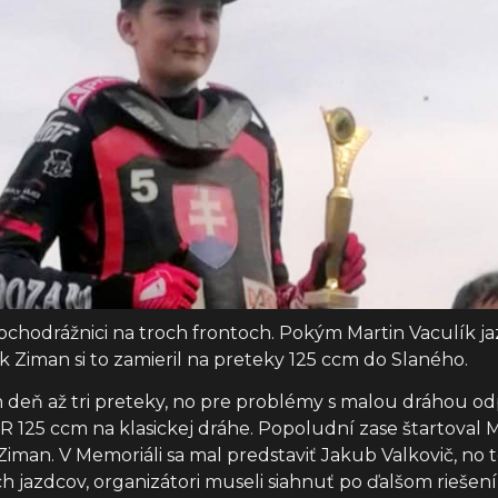
plochodrážnici na troch frontoch. Pokým Martin Vaculík ja
k Ziman si to zamieril na preteky 125 ccm do Slaného.
n deň až tri preteky, no pre problémy s malou dráhou o
125 ccm na klasickej dráhe. Popoludní zase štartoval M
Ziman. V Memoriáli sa mal predstaviť Jakub Valkovič, no 
ch jazdcov, organizátori museli siahnuť po ďalšom riešení