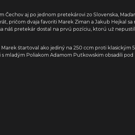
m Čechov aj po jednom pretekárovi zo Slovenska, Maďarsk
krát, pričom dvaja favoriti Marek Ziman a Jakub Hejkal sa 
a náš pretekár dostal na prvú pozíciu, ktorú už nepustil
Marek štartoval ako jediný na 250 ccm proti klasickým 5
jici s mladým Poliakom Adamom Putkowskim obsadili pod 