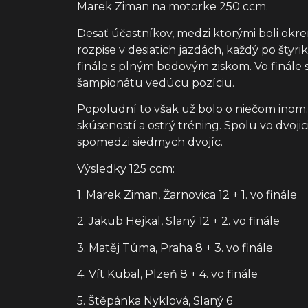
Marek Ziman na motorke 250 ccm.
Desať účastníkov, medzi ktorými boli okre
rozpise v desiatich jazdách, každý po štyri
finále s plným bodovým ziskom. Vo finále s
šampionátu vedúcu pozíciu.
Popoludní to však už bolo o niečom inom. 
skúseností a ostrý tréning. Spolu vo dvo
spomedzi siedmych dvojíc.
Výsledky 125 ccm:
1. Marek Ziman, Žarnovica 12 + 1. vo finále
2. Jakub Hejkal, Slaný 12 + 2. vo finále
3. Matěj Túma, Praha 8 + 3. vo finále
4. Vít Kubal, Plzeň 8 + 4. vo finále
5. Štěpánka Nyklová, Slaný 6