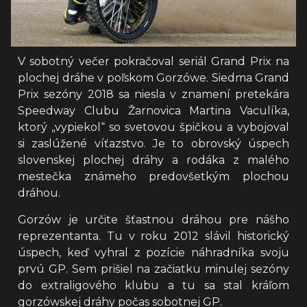
V sobotný večer pokračoval seriál Grand Prix na
plochej dráhe v poľskom Gorzówe. Siedma Grand
Prix sezóny 2018 sa niesla v znamení pretekára
Speedway Clubu Žarnovica Martina Vaculíka,
ktorý „vypiekol“ so svetovou špičkou a vybojoval
si zaslúžené víťazstvo. Je to obrovský úspech
slovenskej plochej dráhy a rodáka z malého
mestečka známeho predovšetkým plochou
dráhou.
Gorzów je určite šťastnou dráhou pre nášho
reprezentanta. Tu v roku 2012 slávil historický
úspech, keď vyhral z pozície náhradníka svoju
prvú GP. Sem prišiel na začiatku minulej sezóny
do extraligového klubu a tu sa stal kráľom
gorzówskej dráhy počas sobotnej GP.