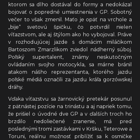
ktorom sa dlho dostával do formy a nedokázal
bojovať o popredné umiestnenia v GP. Sobotný
večer to však zmenil. Maťo je opäť na vrchole a
„bije“ svetovú špičku, čo potvrdil nielen
víťazstvom, ale aj štýlom ako ho vybojoval. Práve
v rozhodujúcej jazde s domácim miláčikom
Bartoszom Zmarzlikom zviedol nádherný súboj.
Poľský supertalent, známy neskutočným
ovládaním svojho motocykla, sa márne bránil
atakom nášho reprezentanta, ktorého jazdu
poľské médiá označili za jazdu kráľa gorzówskej
dráhy.
Vďaka víťazstvu sa žarnovický pretekár posunul
z pätnástej pozície na trinástu a aj napriek tomu,
že prišiel o úvodné dve GP a v ďalších troch ho
brzdilo nedoliečené zranenie, má pred
poslednými tromi zastávkami v Kršku, Teterowe a
Toruni, reálnu možnosť priblížiť sa k osmičke