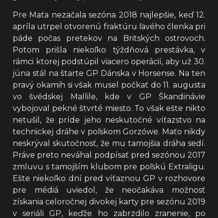
Pre Maťa nezačala sezóna 2018 najlepšie, keď 12.
apríla utrpel otvorenú fraktúru ľavého členka pri
páde počas pretekov na Britských ostrovoch.
Potom prišla niekoľko týždňová prestávka, v
rámci ktorej podstúpil viacero operácií, aby už 30.
júna stál na štarte GP Dánska v Horsense. Na ten
pravý okamih si však musel počkať do 11. augusta
vo švédskej Mallile, kde v GP Škandinávie
vybojoval pekné štvrté miesto. To však ešte nikto
netušil, že príde jeho neskutočné víťazstvo na
technickej dráhe v poľskom Gorzówe. Maťo nikdy
neskrýval skutočnosť, že mu tamojšia dráha sedí.
Práve preto neváhal podpísať pred sezónou 2017
zmluvu s tamojším klubom pre poľskú Extraligu.
Ešte niekoľko dní pred víťaznou GP v rozhovore
pre médiá uviedol, že neočakáva možnosť
získania celoročnej divokej karty pre sezónu 2019
v seriáli GP, keďže ho zabrzdilo zranenie, po