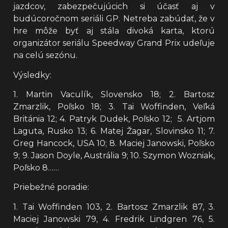
jazdcov, zabezpečujúcich si účasť aj v
budúcoročnom seriáli GP. Netreba zabúdať, že v
hre môže byť aj stála divoká karta, ktorú
organizátor seriálu Speedway Grand Prix udeľuje
na celú sezónu.
Výsledky:
1. Martin Vaculík, Slovensko 18; 2. Bartosz
Zmarzlik, Poľsko 18; 3. Tai Woffinden, Veľká
Británia 12; 4. Patryk Dudek, Poľsko 12; 5. Artjom
Laguta, Rusko 13; 6. Matej Žagar, Slovinsko 11; 7.
Greg Hancock, USA 10; 8. Maciej Janowski, Poľsko
9; 9. Jason Doyle, Austrália 9; 10. Szymon Wozniak,
Poľsko 8……
Priebežné poradie:
1. Tai Woffinden 103, 2. Bartosz Zmarzlik 87, 3.
Maciej Janowski 79, 4. Fredrik Lindgren 76, 5.