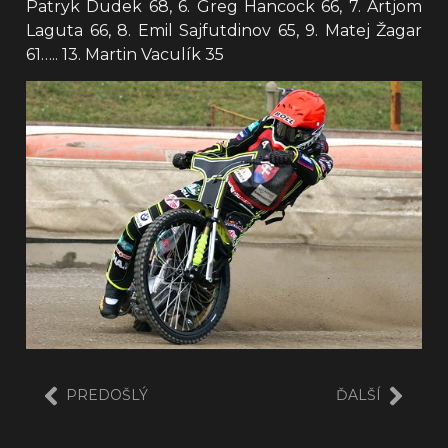
Patryk Dudek 68, 6. Greg Hancock 66, 7. Artjom
Laguta 66, 8. Emil Sajfutdinov 65, 9. Matej Žagar
61….. 13. Martin Vaculík 35
PREDOŠLÝ
ĎALŠÍ