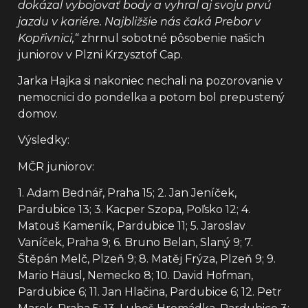
dokázal vybojovať body a vyhral aj svoju prvú
jazdu v kariére. Najbližšie nás čaká Prebor v
Kopřivnici,“
zhrnul sobotné pôsobenie našich
juniorov v Plzni Krzysztof Cap.
Jarka Hajka si nakoniec nechali na pozorovanie v
nemocnici do pondelka a potom bol prepustený
domov.
Výsledky:
MČR juniorov:
1. Adam Bednář, Praha 15; 2. Jan Jeníček,
Pardubice 13; 3. Kacper Szopa, Poľsko 12; 4.
Matouš Kameník, Pardubice 11; 5. Jaroslav
Vaníček, Praha 9; 6. Bruno Belan, Slaný 9; 7.
Štěpán Melč, Plzeň 9; 8. Matěj Frýza, Plzeň 9; 9.
Mario Häusl, Nemecko 8; 10. David Hofman,
Pardubice 6; 11. Jan Hlačina, Pardubice 6; 12. Petr