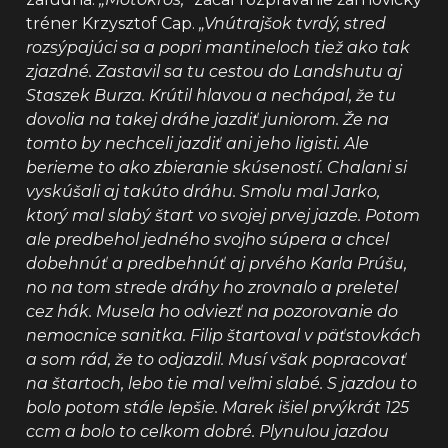
tréner Krzysztof Cap.
„Vnútrajšok tvrdý, stred
rozsýpajúci sa a popri mantineloch tiež ako tak
zjazdné. Zastavil sa tu cestou do Landshutu aj
Staszek Burza. Krútil hlavou a nechápal, že tu
dovolia na takej dráhe jazdiť juniorom. Že na
tomto by nechceli jazdiť ani jeho ligisti. Ale
berieme to ako zbieranie skúseností. Chalani si
vyskúšali aj takúto dráhu. Smolu mal Jarko,
ktorý mal slabý štart vo svojej prvej jazde. Potom
ale predbehol jedného svojho súpera a chcel
dobehnúť a predbehnúť aj prvého Karla Prúšu,
no na tom strede dráhy ho zrovnalo a preletel
cez hák. Musela ho odviezť na pozorovanie do
nemocnice sanitka. Filip štartoval v päťstovkách
a som rád, že to odjazdil. Musí však popracovať
na štartoch, lebo tie mal veľmi slabé. S jazdou to
bolo potom stále lepšie. Marek išiel prvýkrát 125
ccm a bolo to celkom dobré. Plynulou jazdou