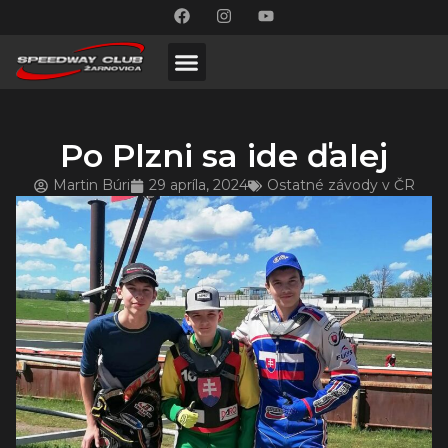
Po Plzni sa ide ďalej
Martin Búri
29 apríla, 2024
Ostatné závody v ČR