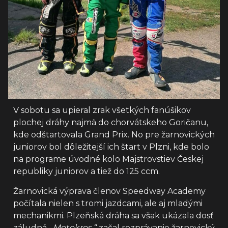
V sobotu sa upieral zrak všetkých fanúšikov
plochej dráhy najmä do chorvátskeho Goričanu,
kde odštartovala Grand Prix. No pre žarnovických
juniorov bol dôležitejší ich štart v Plzni, kde bolo
na programe úvodné kolo Majstrovstiev Českej
republiky juniorov a tiež do 125 ccm.
Žarnovická výprava členov Speedway Academy
počítala nielen s tromi jazdcami, ale aj mladými
mechanikmi. Plzeňská dráha sa však ukázala dosť
záludná.
„Motokros,“
začal rozprávanie žarnovický