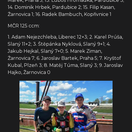
Marek, Praha 5; 13. Luboš Hromádka, Pardubice 3;
14. Dominik Hrbek, Pardubice 2; 15. Filip Kasan,
Žarnovica 1; 16. Radek Bambuch, Kopřivnice 1
MČR 125 ccm:
1. Adam Nejezchleba, Liberec 12+3; 2. Karel Prúša,
Slaný 11+2; 3. Štěpánka Nyklová, Slaný 9+1; 4.
Jakub Hejkal, Slaný 7+0; 5. Marek Ziman,
Žarnovica 7; 6. Jaroslav Bartek, Praha 5; 7. Kryštof
Kubal, Plzeň 3; 8. Matěj Túma, Slaný 3; 9. Jaroslav
Hajko, Žarnovica 0