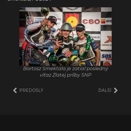
Bartosz Smektala je zatiaľ posledný
víťaz Zlatej prilby SNP
PREDOŠLÝ
ĎALŠÍ