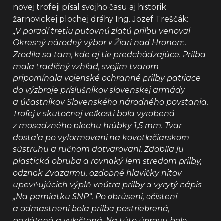
novej trofeji písal svojho času aj historik
žarnovickej plochej dráhy Ing. Jozef Treščák:
„V poradí tretiu putovnú zlatú prilbu venoval
Okresný národný výbor v Žiari nad Hronom.
Zrodila sa tam, kde aj tie predchádzajúce. Prilba
mala tradičný vzhľad, svojím tvarom
pripomínala vojenské ochranné prilby patriace
do výzbroje príslušníkov slovenskej armády
a účastníkov Slovenského národného povstania.
Trofej v skutočnej veľkosti bola vyrobená
z mosadzného plechu hrúbky 1,5 mm. Tvar
dostala po vyformovaní na kovotlačiarskom
sústruhu a ručnom dotvarovaní. Zdobila ju
plastická obruba a rovnaký lem stredom prilby,
odznak Zväzarmu, ozdobné hlavičky nitov
upevňujúcich výplň vnútra prilby a vyrytý nápis
„Na pamiatku SNP“. Po obrúsení, očistení
a odmastnení bola prilba postriebrená,
pozlátená a vyleštená. Na túto úpravu bolo