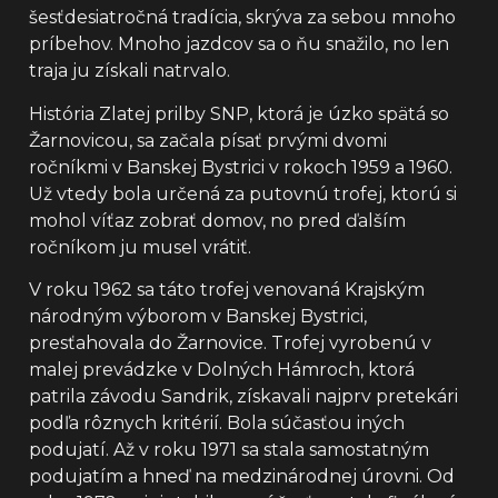
šesťdesiatročná tradícia, skrýva za sebou mnoho
príbehov. Mnoho jazdcov sa o ňu snažilo, no len
traja ju získali natrvalo.
História Zlatej prilby SNP, ktorá je úzko spätá so
Žarnovicou, sa začala písať prvými dvomi
ročníkmi v Banskej Bystrici v rokoch 1959 a 1960.
Už vtedy bola určená za putovnú trofej, ktorú si
mohol víťaz zobrať domov, no pred ďalším
ročníkom ju musel vrátiť.
V roku 1962 sa táto trofej venovaná Krajským
národným výborom v Banskej Bystrici,
presťahovala do Žarnovice. Trofej vyrobenú v
malej prevádzke v Dolných Hámroch, ktorá
patrila závodu Sandrik, získavali najprv pretekári
podľa rôznych kritérií. Bola súčasťou iných
podujatí. Až v roku 1971 sa stala samostatným
podujatím a hneď na medzinárodnej úrovni. Od