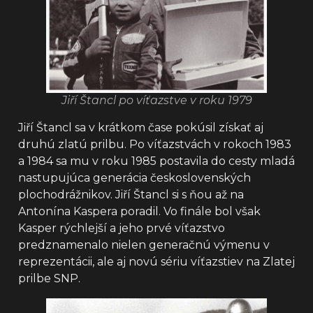
Jiří Štancl po víťazstve v roku 1979
Jiří Štancl sa v krátkom čase pokúsil získať aj
druhú zlatú prilbu. Po víťazstvách v rokoch 1983
a 1984 sa mu v roku 1985 postavila do cesty mladá
nastupujúca generácia československých
plochodrážnikov. Jiří Štancl si s ňou až na
Antonína Kaspera poradil. Vo finále bol však
Kasper rýchlejší a jeho prvé víťazstvo
predznamenalo nielen generačnú výmenu v
reprezentácii, ale aj novú sériu víťazstiev na Zlatej
prilbe SNP.