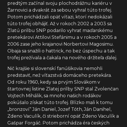
predtým začínal svoju plochodrážnu kariéru v
Žarnovici a dvakrát za sebou vyhral túto trofej.
Potom prichádzali opäť víťazi, ktorí nedokázali
túto trofej obhájiť. Až v rokoch 2002 a 2003 sa
Zlatú prilbu SNP podarilo vyhrať maďarskému
pretekárovi Attilovi Stefánimu a v rokoch 2005 a
2006 zase jeho krajanovi Norbertovi Magosimu.
Obaja sa snažili o hattrick, no bez úspechu a tak
trofej prežívala a čakala na nového držiteľa ďalej.
Nič krajšie si slovenskí fanúšikovia nemohli
predstaviť, než víťazstvá domáceho pretekára.
Od roku 1960, kedy sa prvým Slovákom v
štartovnej listine Zlatej prilby SNP stal Zvolenčan
Vojtech Mihálik, sa mnoho našich rodákov
pokúšalo získať túto trofej. Blízko mali k tomu
„bronzoví“ Ján Daniel, Jozef Tóth, Ján Danihel,
Zdeno Vaculík, či strieborní opäť Zdeno Vaculík a
Gašpar Forgáč. Potom prichádza éra českých