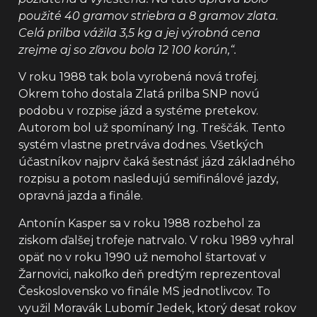
použité 40 gramov striebra a 8 gramov zlata.
Celá prilba vážila 3,5 kg a jej výrobná cena
zrejme aj so zľavou bola 12 100 korún,“.
V roku 1988 tak bola vyrobená nová trofej.
Okrem toho dostala Zlatá prilba SNP novú
podobu v rozpise jázd a systéme pretekov.
Autorom bol už spomínaný Ing. Treščák. Tento
systém vlastne pretrváva dodnes. Všetkých
účastníkov najprv čaká šestnásť jázd základného
rozpisu a potom nasledujú semifinálové jazdy,
opravná jazda a finále.
Antonín Kasper sa v roku 1988 rozbehol za
ziskom ďalšej trofeje natrvalo. V roku 1989 vyhral
opäť no v roku 1990 už nemohol štartovať v
Žarnovici, nakoľko deň predtým reprezentoval
Československo vo finále MS jednotlivcov. To
využil Moravák Lubomír Jedek, ktorý desať rokov