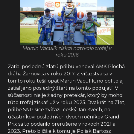
Martin Vaculík získal natrvalo trofej v
roku 2016
Zatiaľ poslednú zlatú prilbu venoval AMK Plochá
dráha Žarnovica v roku 2017. Z víťazstva sa v
tomto roku tešil opäť Martin Vaculík, no bol to aj
zatiaľ jeho posledný štart na tomto podujatí. V
súčasnosti nie je žiadny pretekár, ktorý by mohol
túto trofej získať už v roku 2025. Dvakrát na Zletj
prilbe SNP síce zvíťazil český Jan Kvěch, no
účastníkovi posledných dvoch ročníkov Grand
Prix sa to podarilo prerušene v rokoch 2021 a
2023. Preto bližšie k tomu je Poliak Bartosz