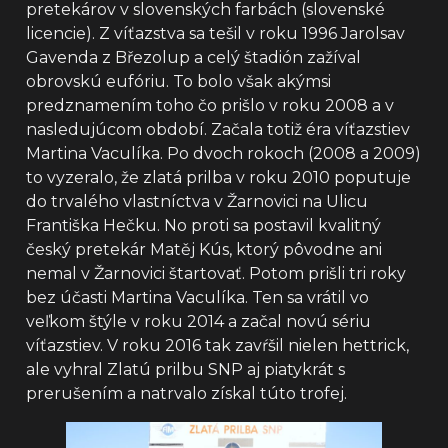
pretekárov v slovenských farbách (slovenské
licencie). Z víťazstva sa tešil v roku 1996 Jarolsav
Gavenda z Březolup a celý štadión zažíval
obrovskú eufóriu. To bolo však akýmsi
predznamením toho čo prišlo v roku 2008 a v
nasledujúcom období. Začala totiž éra víťazstiev
Martina Vaculíka. Po dvoch rokoch (2008 a 2009)
to vyzeralo, že zlatá prilba v roku 2010 poputuje
do trvalého vlastníctva v Žarnovici na Ulicu
Františka Hečku. No proti sa postavil kvalitný
český pretekár Matěj Kús, ktorý pôvodne ani
nemal v Žarnovici štartovať. Potom prišli tri roky
bez účasti Martina Vaculíka. Ten sa vrátil vo
veľkom štýle v roku 2014 a začal novú sériu
víťazstiev. V roku 2016 tak zavŕšil nielen hettrick,
ale vyhral Zlatú prilbu SNP aj piatykrát s
prerušením a natrvalo získal túto trofej.