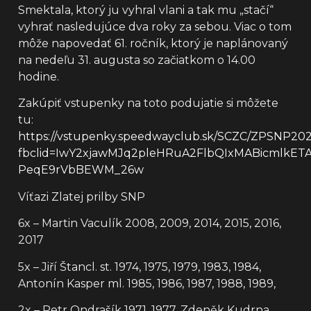
Smektala, ktorý ju vyhral vlani a tak mu „stačí“
vyhrať nasledujúce dva roky za sebou. Viac o tom
môže napovedať 61. ročník, ktorý je naplánovaný
na nedeľu 31. augusta so začiatkom o 14.00
hodine.
Zakúpiť vstupenky na toto podujatie si môžete
tu:
https://vstupenky.speedwayclub.sk/SCZC/ZPSNP202
fbclid=IwY2xjawMJq2pleHRuA2FlbQIxMABicmlk
PeqE9rVbBEWM_26w
Víťazi Zlatej prilby SNP
6x – Martin Vaculík 2008, 2009, 2014, 2015, 2016,
2017
5x – Jiří Štancl. st. 1974, 1975, 1979, 1983, 1984,
Antonín Kasper ml. 1985, 1986, 1987, 1988, 1989,
2x – Petr Ondrašík 1971, 1977, Zdeněk Kudrna