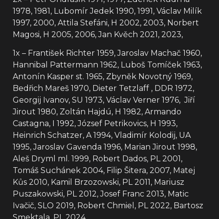
1978, 1981, Lubomír Jedek 1990, 1991, Václav Milík
1997, 2000, Attila Stefáni, H 2002, 2003, Norbert
Magosi, H 2005, 2006, Jan Kvěch 2021, 2023,
1x – František Richter 1959, Jaroslav Machač 1960,
Hannibal Pattermann 1962, Luboš Tomíček 1963,
Antonín Kasper st. 1965, Zbyněk Novotný 1969,
Bedřich Mareš 1970, Dieter Tetzlaff , DDR 1972,
Georgij Ivanov, SU 1973, Václav Verner 1976, Jiří
Jirout 1980, Zoltán Hajdú, H 1982, Armando
Castagna, I 1992, József Petrikovics, H 1993,
Heinrich Schatzer, A 1994, Vladimír Kolodij, UA
1995, Jaroslav Gavenda 1996, Marian Jirout 1998,
Aleš Dryml ml. 1999, Robert Dados, PL 2001,
Tomáš Suchánek 2004, Filip Šitera, 2007, Matej
Kůs 2010, Kamil Brzozowski, PL 2011, Mariusz
Puszakowski, PL 2012, Josef Franc 2013, Matic
Ivačič, SLO 2019, Robert Chmiel, PL 2022, Bartosz
Smektala, PL 2024