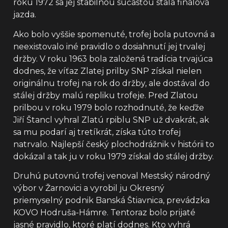
roku 1972 sa jej stabilnou súčasťou stala finálová
jazda.
Ako bolo vyššie spomenuté, trofej bola putovná a
neexistovalo iné pravidlo o dosiahnutí jej trvalej
držby. V roku 1963 bola založená tradícia trvajúca
dodnes, že víťaz Zlatej prilby SNP získal nielen
originálnu trofej na rok do držby, ale dostával do
stálej držby malú repliku trofeje. Pred Zlatou
prilbou v roku 1979 bolo rozhodnuté, že keďže
Jiří Štancl vyhral Zlatú rpiblu SNP už dvakrát, ak
sa mu podarí aj tretíkrát, získa túto trofej
natrvalo. Najlepší český plochodrážnik v histórii to
dokázal a tak ju v roku 1979 získal do stálej držby.
Druhú putovnú trofej venoval Mestský národný
výbor v Žarnovici a vyrobil ju Okresný
priemyselný podnik Banská Štiavnica, prevádzka
KOVO Hodruša-Hámre. Tentoraz bolo prijaté
jasné pravidlo, ktoré platí dodnes. Kto vyhrá