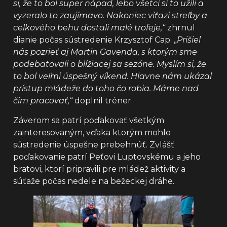
si, že to bol super nápad, lebo všetci si to užili a
vyzeralo to zaujímavo. Nakoniec víťazi streľby a
celkového behu dostali malé trofeje,“
zhrnul
dianie počas sústredenie Krzysztof Cap. „
Prišiel
nás pozrieť aj Martin Gavenda, s ktorým sme
podebatovali o blížiacej sa sezóne. Myslím si, že
to bol veľmi úspešný víkend. Hlavne nám ukázal
prístup mládeže do toho čo robia. Máme nad
čím pracovať,“
doplnil tréner.
Záverom sa patrí poďakovať všetkým
zainteresovaným, vďaka ktorým mohlo
sústredenie úspešne prebehnúť. Zvlášť
poďakovanie patrí Peťovi Luptovskému a jeho
bratovi, ktorí pripravili pre mládež aktivity a
súťaže počas nedele na bežeckej dráhe.