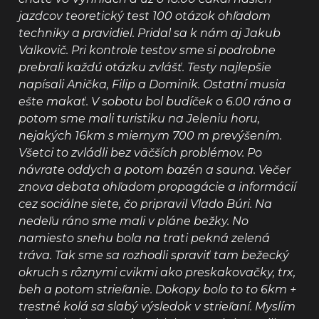
jazdcov teoretický test 100 otázok ohľadom
techniky a pravidiel. Pridal sa k nám aj Jakub
Valkovič. Pri kontrole testov sme si podrobne
prebrali každú otázku zvlášť. Testy najlepšie
napísali Anička, Filip a Dominik. Ostatní musia
ešte makať. V sobotu bol budíček o 6.00 ráno a
potom sme mali turistiku na Jeleniu horu,
nejakých 16km s miernym 700 m prevýšením.
Všetci to zvládli bez väčších problémov. Po
návrate oddych a potom bazén a sauna. Večer
znova debata ohľadom propagácie a informácií
cez sociálne siete, čo pripravil Vlado Búri. Na
nedeľu ráno sme mali v pláne bežky. No
namiesto snehu bola na trati pekná zelená
tráva. Tak sme sa rozhodli spraviť tam bežecký
okruch s rôznymi cvikmi ako preskakovačky, trx,
beh a potom strieľanie. Dokopy bolo to to 6km +
trestné kolá sa slabý výsledok v strieľaní. Myslím