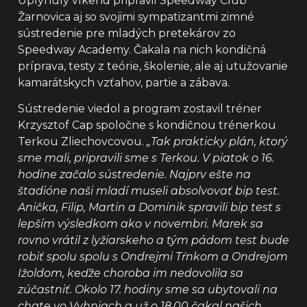
Uplynulý víkend pripravil Speedway Club
Žarnovica aj so svojimi sympatizantmi zimné
sústredenie pre mladých pretekárov zo
Speedway Academy. Čakala na nich kondičná
príprava, testy z teórie, školenie, ale aj utužovanie
kamarátskych vzťahov, partie a zábava.
Sústredenie viedol a program zostavil tréner
Krzysztof Cap spoločne s kondičnou trénerkou
Terkou Zliechovcovou.
„Tak prakticky plán, ktorý
sme mali, pripravili sme s Terkou. V piatok o 16.
hodine začalo sústredenie. Najprv ešte na
štadióne naši mladí museli absolvovať bip test.
Anička, Filip, Martin a Dominik spravili bip test s
lepším výsledkom ako v novembri. Marek sa
rovno vrátil z lyžiarskeho a tým pádom test bude
robiť spolu spolu s Ondrejmi Tŕnkom a Ondrejom
Ižoldom, keďže choroba im nedovolila sa
zúčastniť. Okolo 17. hodiny sme sa ubytovali na
chate vo Vyhniach a už o 18.00 čakal našich