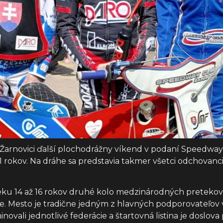
 v Žarnovici ďalší plochodrážny víkend v podaní Speedw
 rokov. Na dráhe sa predstavia takmer všetci odchovan
u 14 až 16 rokov druhé kolo medzinárodných pretekov 5
e. Mesto je tradične jedným z hlavných podporovateľo
ovali jednotlivé federácie a štartovná listina je doslov