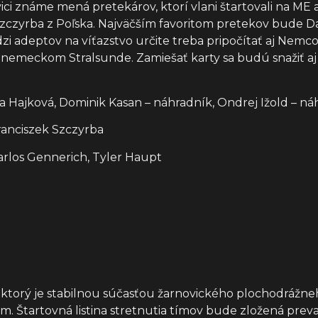
ici známe mená pretekárov, ktorí vlani štartovali na ME 
z Szczyrba z Poľska. Najväčším favoritom pretekov bude D
dzi adeptov na víťazstvo určite treba pripočítať aj Nemc
nemeckom Stralsunde. Zamiešať karty sa budú snažiť aj o
ka Hajková, Dominik Kasan – náhradník, Ondrej Ižold – n
ranciszek Szczyrba
arlos Gennerich, Tyler Haupt
, ktorý je stabilnou súčasťou žarnovického plochodrážne
m. Štartovná listina stretnutia tímov bude zložená pre