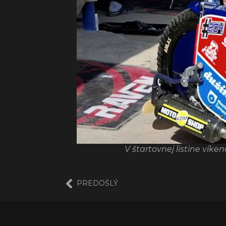
V štartovnej listine ví
PREDOŠLÝ