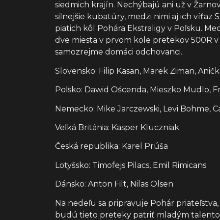
siedmich krajín. Nechýbajú ani už v Žarnov
silnejšie kubatúry, medzi nimi aj ich víťa
piatich kôl Pohára Ekstraligy v Poľsku. Me
dve miesta v prvom kole pretekov 500R v 
samozrejme domáci odchovanci.
Slovensko: Filip Kasan, Marek Ziman, Anič
Poľsko: Dawid Oścenda, Mieszko Mudlo, F
Nemecko: Mike Jarczewski, Levi Bohme, C
Veľká Británia: Kasper Kluczniak
Česká republika: Karel Prúša
Lotyšsko: Timofejs Pilacs, Emil Rimicans
Dánsko: Anton Filt, Nilas Olsen
Na nedeľu sa pripravuje Pohár priateľstva
budú tieto preteky patriť mladým talento