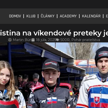
DOMOV
KLUB
ČLÁNKY
ACADEMY
KALENDÁR
E
listina na víkendové preteky 
Martin Búri
18 júla, 2025
500R
,
Pohár priateľstva