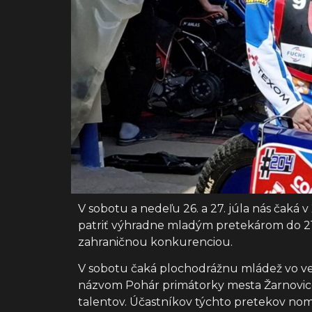
V sobotu a nedeľu 26. a 27. júla nás čaká
patriť výhradne mladým pretekárom do 21
zahraničnou konkurenciou.
V sobotu čaká plochodrážnu mládež vo vek
názvom Pohár primátorky mesta Žarnovic
talentov. Účastníkov týchto pretekov nomin