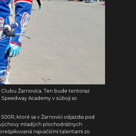
ay Clubu Žarnovica. Ten bude tentoraz
ci Speedway Academy v súboji so
00R, ktoré sa v Žarnovici odjazdia pod
v výchovy mladých plochodrážnych
a prešpikovaná najväčšími talentami zo