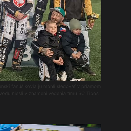
nskí fanúšikovia ju mohli sledovať v priamom
vodu niesli v znamení vedenia tímu SC Tipos