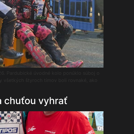
26. Pardubické úvodné kolo ponúklo súboj o
y všetkých štyroch tímov boli rovnaké, ako
a chuťou vyhrať