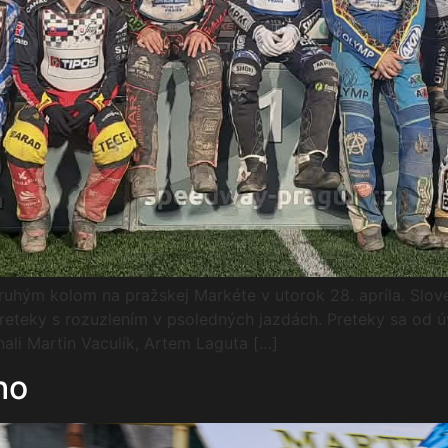
uhým kolom na pražskej Markéte v utorok 28. apríla. Slove
reteky s rozuzlením v psoledných jazdách. Preteky sa od ú
nali Martin Vaculík, Artem Laguta […]
ho