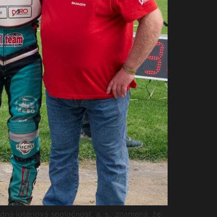
ná lotériová spoločnosť, a. s., znamená, že