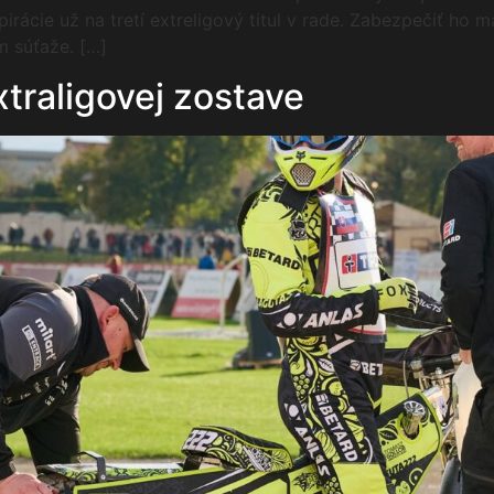
irácie už na tretí extreligový titul v rade. Zabezpečiť ho 
m súťaže. […]
xtraligovej zostave