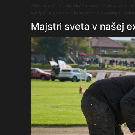
žarnovická plochá dráha môže znova živiť ašp
vyvíjať napovie už táto streda úvodným kolo
Majstri sveta v našej e