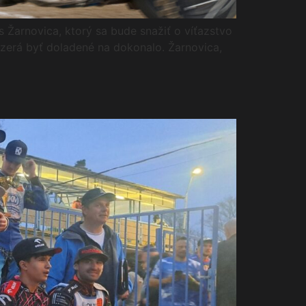
Žarnovica, ktorý sa bude snažiť o víťazstvo
vyzerá byť doladené na dokonalo. Žarnovica,