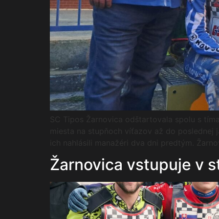
SC Tipos Žarnovica odštartovala spolu s tím
miesta na stupňoch víťazov až do poslednej j
ich nahlásili manažéri dva dni predtým. Žar
Žarnovica vstupuje v s