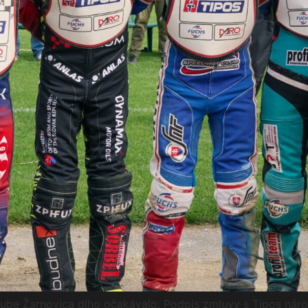
lube Žarnovica dlho očakávalo. Podpis zmluvy s Tipos národ