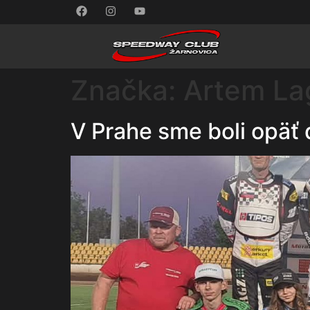
Značka:
Artem La
V Prahe sme boli opäť 