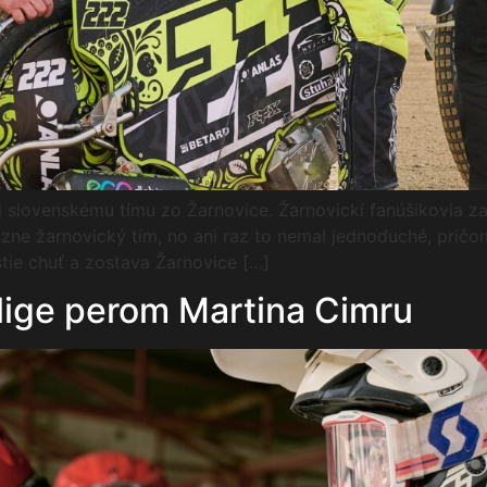
li slovenskému tímu zo Žarnovice. Žarnovickí fanúšikovia z
ne žarnovický tím, no ani raz to nemal jednoduché, pričom 
tie chuť a zostava Žarnovice […]
alige perom Martina Cimru