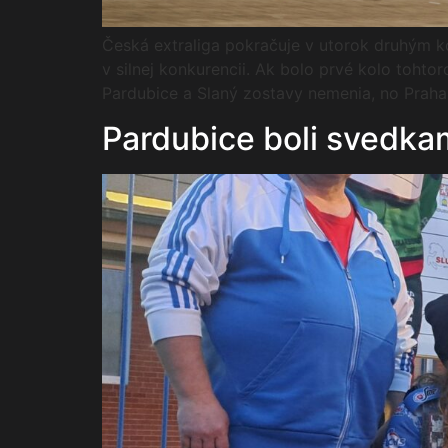
Česká extraliga pokračuje v utorok druhým k
v silnej konkurencii. Ak bolo prvé kolo tohto
Pardubice a Slaný zostavy nemenia, no Praha 
Pardubice boli svedka