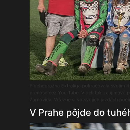
Plochodrážna Extraliga pokračovala svojim dr
prenose cez You Tube. Videli tak zaujímavé p
Žarnovica. Víťazne si vo svojich jazdách počí
V Prahe pôjde do tuhé