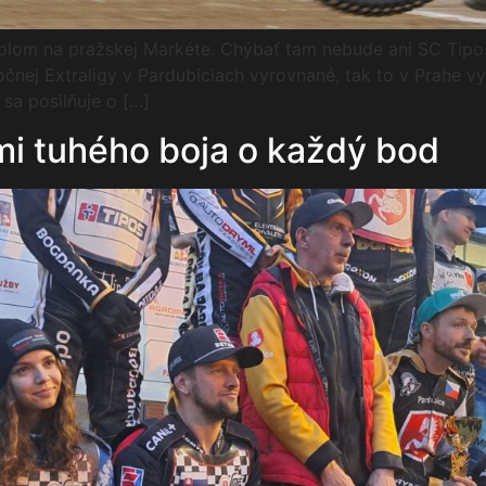
olom na pražskej Markéte. Chýbať tam nebude ani SC Tipos 
ročnej Extraligy v Pardubiciach vyrovnané, tak to v Prahe 
sa posilňuje o […]
mi tuhého boja o každý bod