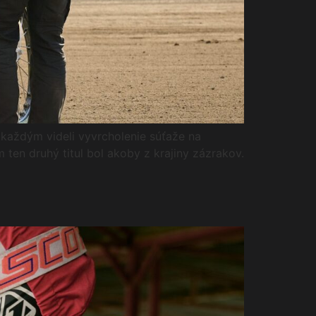
akaždým videli vyvrcholenie súťaže na
ten druhý titul bol akoby z krajiny zázrakov.