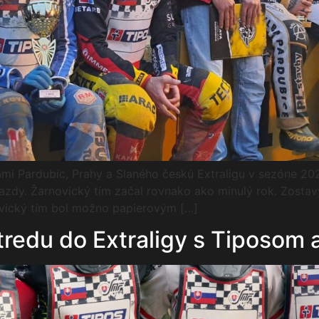
ami Pardubíc, Prahy a Slaného českú Extraligu v sezóne 20
azdy. Žarnovický tím začal rovnako ako minulý rok. Zostav
novický tím bol možno papierovým […]
tredu do Extraligy s Tiposom 