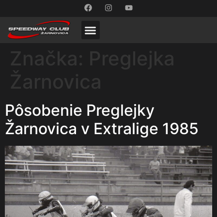
Značka:
Preglejka
Žarnovica
Pôsobenie Preglejky
Žarnovica v Extralige 1985