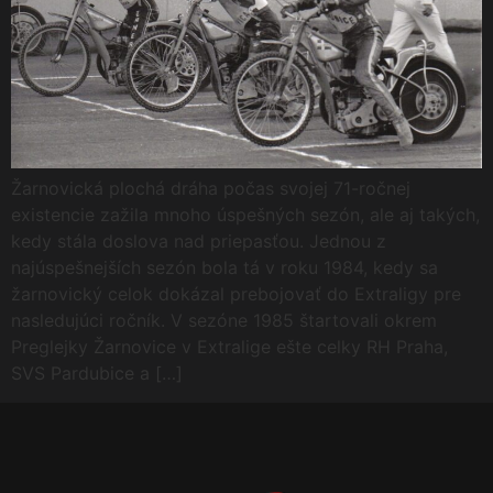
Žarnovická plochá dráha počas svojej 71-ročnej
existencie zažila mnoho úspešných sezón, ale aj takých,
kedy stála doslova nad priepasťou. Jednou z
najúspešnejších sezón bola tá v roku 1984, kedy sa
žarnovický celok dokázal prebojovať do Extraligy pre
nasledujúci ročník. V sezóne 1985 štartovali okrem
Preglejky Žarnovice v Extralige ešte celky RH Praha,
SVS Pardubice a […]