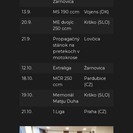
Žarnovica
13.9.
MS 190 ccm
Vojens (DK)
20.9.
ME dvojíc
Krško (SLO)
250 ccm
21.9.
Propagačný
Lovčica
stánok na
pretekoch v
motokrose
12.10.
Extraliga
Žarnovica
18.10.
MČR 250
Pardubice
ccm
(CZ)
19.10.
Memoriál
Krško (SLO)
Matiju Duha
21.10.
1.Liga
Praha (CZ)