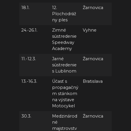
18.1.
12.
Žarnovica
Plochodráž
ny ples
24.-26.1.
Zimné
Vyhne
sústredenie
Speedway
Academy
11.-12.3.
Jarné
Žarnovica
sústredenie
s Lublinom
13.-16.3.
Účasť s
Bratislava
propagačný
m stánkom
na výstave
Motocykel
30.3.
Medzinárod
Žarnovica
né
majstrovstv