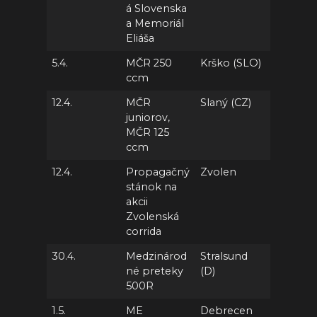
á Slovenska
a Memoriál
Eliáša
5.4.
MČR 250
Krško (SLO)
ccm
12.4.
MČR
Slaný (CZ)
juniorov,
MČR 125
ccm
12.4.
Propagačný
Zvolen
stánok na
akcii
Zvolenská
corrida
30.4.
Medzinárod
Stralsund
né preteky
(D)
500R
1.5.
ME
Debrecen