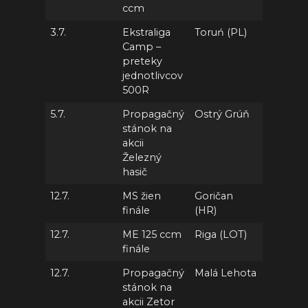
ccm
3.7.
Ekstraliga
Toruń (PL)
Camp –
preteky
jednotlivcov
500R
5.7.
Propagačný
Ostrý Grúň
stánok na
akcii
Železný
hasič
12.7.
MS žien
Goričan
finále
(HR)
12.7.
ME 125 ccm
Riga (LOT)
finále
12.7.
Propagačný
Malá Lehota
stánok na
akcii Zetor