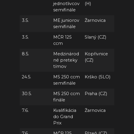
jednotlivcov
(H)
semifinále
3.5.
ME juniorov
Žarnovica
semifinále
3.5.
MČR 125
Slaný (CZ)
ccm
8.5.
Medzinárod
Kopřivnice
né preteky
(CZ)
tímov
24.5.
MS 250 ccm
Krško (SLO)
semifinále
30.5.
MS 250 ccm
Praha (CZ)
finále
7.6.
Kvalifikácia
Žarnovica
do Grand
Prix
7.6.
MČR 125
Plzeň (CZ)