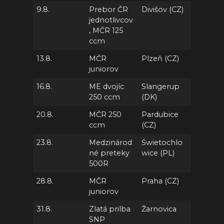
9.8.
Prebor ČR
Divišov (CZ)
jednotlivcov
, MČR 125
ccm
13.8.
MČR
Plzeň (CZ)
juniorov
16.8.
ME dvojíc
Slangerup
250 ccm
(DK)
20.8.
MČR 250
Pardubice
ccm
(CZ)
23.8.
Medzinárod
Świetochlo
né preteky
wice (PL)
500R
28.8.
MČR
Praha (CZ)
juniorov
31.8.
Zlatá prilba
Žarnovica
SNP