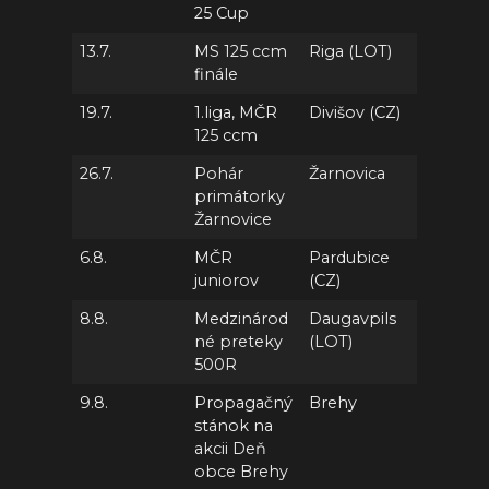
25 Cup
13.7.
MS 125 ccm
Riga (LOT)
finále
19.7.
1.liga, MČR
Divišov (CZ)
125 ccm
26.7.
Pohár
Žarnovica
primátorky
Žarnovice
6.8.
MČR
Pardubice
juniorov
(CZ)
8.8.
Medzinárod
Daugavpils
né preteky
(LOT)
500R
9.8.
Propagačný
Brehy
stánok na
akcii Deň
obce Brehy