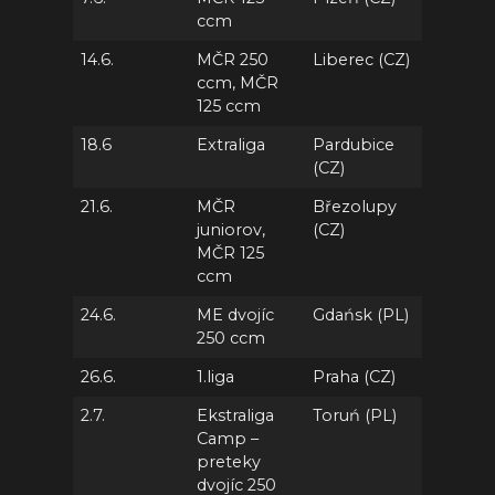
ccm
14.6.
MČR 250
Liberec (CZ)
ccm, MČR
125 ccm
18.6
Extraliga
Pardubice
(CZ)
21.6.
MČR
Březolupy
juniorov,
(CZ)
MČR 125
ccm
24.6.
ME dvojíc
Gdańsk (PL)
250 ccm
26.6.
1.liga
Praha (CZ)
2.7.
Ekstraliga
Toruń (PL)
Camp –
preteky
dvojíc 250