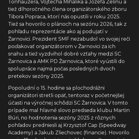
Tonhauzera, Vojtecha Mihálika a Jozefa Zelinu a
tiež dlhoročného člena organizátorského zboru
Tibora Popraca, ktorí nás opustili v roku 2025.
Tiež sa hovorilo o plánoch na sezónu 2026, tak z
pohľadu reprezentácie ako aj podujatí v
Žarnovici. Prezident SMF nezabudol vo svojej reči
poďakovať organizátorom v Žarnovici za ich
snahu a tiež vyzdvihol dobré vzťahy medzi SC
Žarnovica a AMK PD Žarnovica, ktoré vyústili do
spolupráce najmä počas posledných dvoch
pretekov sezóny 2025.
Popoludní o 15. hodine sa plochodrážni
organizátori stretli opäť, tentoraz v početnejšej
účasti na výročnej schôdzi SC Žarnovica. V tomto
prípade mal hlavné slovo predseda klubu Martin
Búri, no hodnotenia sezóny 2025 z rôznych
pohľadov predniesli aj Krzysztof Cap (Speedway
Academy) a Jakub Zliechovec (financie). Hovorilo