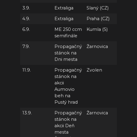
3.9.
Extraliga
Slaný (CZ)
4.9.
Extraliga
Praha (CZ)
6.9.
ME 250 ccm
Kumla (S)
semifinále
7.9.
Propagačný
Žarnovica
stánok na
Dni mesta
11.9.
Propagačný
Zvolen
stánok na
akcii
Aumovio
beh na
Pustý hrad
13.9.
Propagačný
Žarnovica
stánok na
akcii Deň
mesta