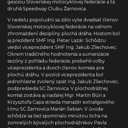
gesciou Slovenskej motocyklovej federácie a tá
druhá Speedway Clubu Žarnovica.
V nedeľu popoludní sa zišlo vyše dvadsať členov
Slovenskej motocyklovej federácie na valnom
zhromaždení disciplíny plochá dráha. Hosťom bol
aj prezident SMF Ing. Peter Lazár. Schôdzu
viedol viceprezident SMF Ing. Jakub Zliechovec.
Okrem tradičného hodnotenia a sumarizácie
sezóny z pohľadu federácie, prebehli voľby
viceprezidenta a dvoch členov komisie pre
plochú dráhu. V pozícii viceprezidenta bol
jednohlasne zvolený opäť Ing. Jakub Zliechovec,
podpredseda SC Žarnovica. V plochodrážnej
komisii zostáva aj naďalej Mgr. Martin Búri a
Krzysztofa Capa strieda manažér extraligového
tímu SC Žarnovica Marián Šebian. V úvode
schôdze sa tiež spomínalo minútou ticha na
zomrelých bývalých plochodrážnikov Pavla