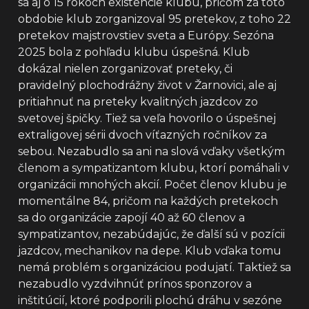
sa aj o 15 rokoch existencie klubu, pričom za toto
obdobie klub zorganizoval 95 pretekov, z toho 22
pretekov majstrovstiev sveta a Európy. Sezóna
2025 bola z pohľadu klubu úspešná. Klub
dokázal nielen zorganizovať preteky, či
pravidelný plochodrážny život v Žarnovici, ale aj
pritiahnuť na preteky kvalitných jazdcov zo
svetovej špičky. Tiež sa veľa hovorilo o úspešnej
extraligovej sérii dvoch víťazných ročníkov za
sebou. Nezabudlo sa ani na slová vďaky všetkým
členom a sympatizantom klubu, ktorí pomáhali v
organizácii mnohých akcií. Počet členov klubu je
momentálne 84, pričom na každých pretekoch
sa do organizácie zapojí 40 až 60 členov a
sympatizantov, nezabúdajúc, že ďalší sú v pozícii
jazdcov, mechanikov na depe. Klub vďaka tomu
nemá problém s organizáciou podujatí. Taktiež sa
nezabudlo vyzdvihnúť prínos sponzorov a
inštitúcií, ktoré podporili plochú dráhu v sezóne