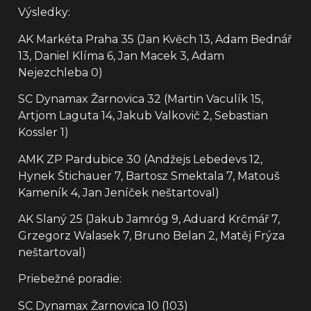
Výsledky:
AK Markéta Praha 35 (Jan Kvěch 13, Adam Bednář
13, Daniel Klíma 6, Jan Macek 3, Adam
Nejezchleba 0)
SC Dynamax Žarnovica 32 (Martin Vaculík 15,
Artjom Laguta 14, Jakub Valkovič 2, Sebastian
Kossler 1)
AMK ZP Pardubice 30 (Andžejs Lebedevs 12,
Hynek Štichauer 7, Bartosz Smektala 7, Matouš
Kameník 4, Jan Jeníček neštartoval)
AK Slaný 25 (Jakub Jamróg 9, Aduard Krčmář 7,
Grzegorz Walasek 7, Bruno Belan 2, Matěj Frýza
neštartoval)
Priebežné poradie:
SC Dynamax Žarnovica 10 (103)