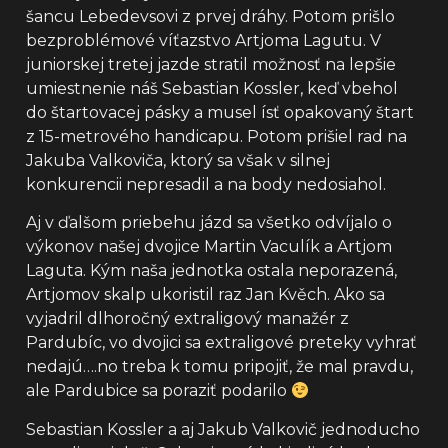
šancu Lebedevsovi z prvej dráhy. Potom prišlo
bezproblémové víťazstvo Artjoma Lagutu. V
juniorskej tretej jazde stratil možnosť na lepšie
umiestnenie náš Sebastian Kossler, keď vbehol
do štartovacej pásky a musel ísť opakovaný štart
z 15-metrového handicapu. Potom prišiel rad na
Jakuba Valkoviča, ktorý sa však v silnej
konkurencii nepresadil a na body nedosiahol.
Aj v ďalšom priebehu jázd sa všetko odvíjalo o
výkonov našej dvojice Martin Vaculík a Artjom
Laguta. Kým naša jednotka ostala neporazená,
Artjomov skalp ukoristil raz Jan Kvěch. Ako sa
vyjadril dlhoročný extraligový manažér z
Pardubíc, vo dvojici sa extraligové preteky vyhrať
nedajú….no treba k tomu pripojiť, že mal pravdu,
ale Pardubice sa poraziť podarilo
Sebastian Kossler a aj Jakub Valkovič jednoducho