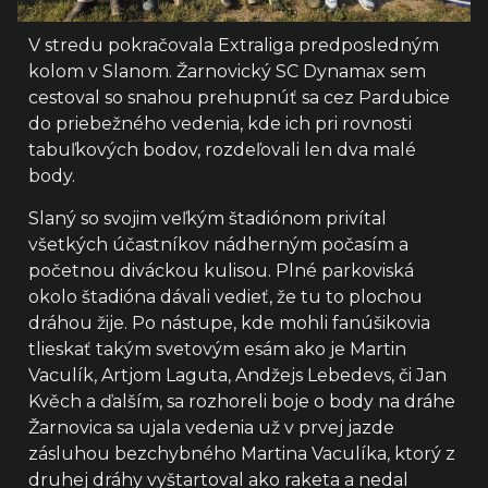
V stredu pokračovala Extraliga predposledným
kolom v Slanom. Žarnovický SC Dynamax sem
cestoval so snahou prehupnúť sa cez Pardubice
do priebežného vedenia, kde ich pri rovnosti
tabuľkových bodov, rozdeľovali len dva malé
body.
Slaný so svojim veľkým štadiónom privítal
všetkých účastníkov nádherným počasím a
početnou diváckou kulisou. Plné parkoviská
okolo štadióna dávali vedieť, že tu to plochou
dráhou žije. Po nástupe, kde mohli fanúšikovia
tlieskať takým svetovým esám ako je Martin
Vaculík, Artjom Laguta, Andžejs Lebedevs, či Jan
Kvěch a ďalším, sa rozhoreli boje o body na dráhe
Žarnovica sa ujala vedenia už v prvej jazde
zásluhou bezchybného Martina Vaculíka, ktorý z
druhej dráhy vyštartoval ako raketa a nedal