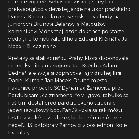
nemali svoj deň. Sebastian získal jediný bod
prekvapujúco v deviatej jazde na úkor pražského
Daniela Klímu. Jakub zase získal dva body na
junioroch Brunovi Belanovi a Matoušovi
Kameníkovi. V desiatej jazde dokonca po štarte
viedol, no to netrvalo dlho a Eduard Krčmář a Jan
Macek išli cez neho.
Preteky sa stali korisťou Prahy, ktorá disponovala
nielen kvalitnou dvojicou Jan Kvěch a Adam
Bednář, ale svoje si odpracovali aj v druhej línii
Daniel Klíma a Jan Macek. Druhé miesto
nakoniec pripadlo SC Dynamax Žarnovica pred
Pardubicami, čo znamená, že v ligovej tabuľke sa
náš tím dostal pred pardubického súpera o
jeden tabuľkový bod. Fanúšikovia sa tak môžu
tešiť na veľké rozuzlenie, ku ktorému dôjde v
nedeľu 13. októbra v Žarnovici v poslednom kole
Extraligy.