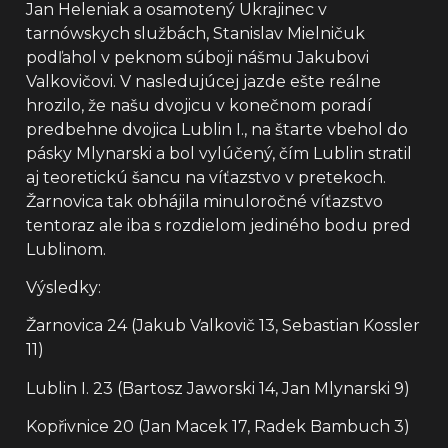
Jan Heleniak a osamotený Ukrajinec v
tarnówskych službách, Stanislav Mielničuk
podľahol v peknom súboji nášmu Jakubovi
Valkovičovi. V nasledujúcej jazde ešte reálne
hrozilo, že našu dvojicu v konečnom poradí
predbehne dvojica Lublin I., na štarte vbehol do
pásky Mlynarski a bol vylúčený, čím Lublin stratil
aj teoretickú šancu na víťazstvo v pretekoch.
Žarnovica tak obhájila minuloročné víťazstvo
tentoraz ale iba s rozdielom jediného bodu pred
Lublinom.
Výsledky:
Žarnovica 24 (Jakub Valkovič 13, Sebastian Kossler
11)
Lublin I. 23 (Bartosz Jaworski 14, Jan Mlynarski 9)
Kopřivnice 20 (Jan Macek 17, Radek Bambuch 3)