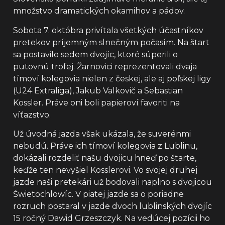
množstvo dramatických okamihov a pádov.
Sobota 7. októbra privítala všetkých účastníkov
pretekov príjemným slnečným počasím. Na štart
sa postavilo sedem dvojíc, ktoré súperili o
putovnú trofej. Žarnovici reprezentovali dvaja
tímoví kolegovia nielen z českej, ale aj poľskej ligy
(U24 Extraliga), Jakub Valkovič a Sebastian
Kossler. Práve oni boli papieroví favoriti na
víťazstvo.
Už úvodná jazda však ukázala, že suverénmi
nebudú. Práve ich tímoví kolegovia z Lublinu,
dokázali rozdeliť našu dvojicu hneď po štarte,
keďže ten nevyšiel Kosslerovi. Vo svojej druhej
jazde naši pretekári už bodovali naplno s dvojicou
Świetochlowíc. V piatej jazde sa o poriadne
rozruch postaral v jazde dvoch lublinských dvojíc
15 ročný Dawid Grzeszczyk. Na vedúcej pozícii ho