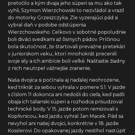
pretočilo a kým dvaja jeho súperi sa mu ako tak
vyhli, Szymon Wierzchowski to nezvládol a vrazil
do motorky Grzeszczyka. Zle vyzerajúci pád si
vybral daň v podobe odstúpenia
Wierzchowskeho. Celkovo v sobotné popoludnie
boli diváci svedkami až ôsmych pádov. Príčinou
bola skutočnosť, že štartovali prevažne pretekári
v juniorskom veku, ktorí mnohokrát precenili
svoje sily a ich ambície boli veľké. Našťastie žiadny
z nich neutrpel vážnejšie zranenie.
Naša dvojica si počínala aj naďalej neohrozene,
keď trikrát za sebou vyhrala v pomere 5:1. V jazde
s číslom 11 dokonca ani nedošli do cieľa, keď padli
obaja ich talianski súperi a rozhodca prisudzoval
technické body. V 15. jazde potom remizovali s
Kopřivnicou, keď jazdu vyhral Jan Macek. Pád sa
nevyhol ani našej dvojici, konkrétne v 18. jazde
Kosslerovi. Do opakovanej jazdy nestihol nastúpiť