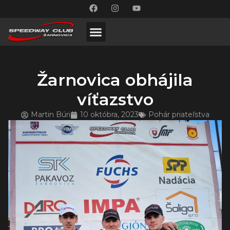
Žarnovica obhájila
víťazstvo
Martin Búri
10 októbra, 2023
Pohár priateľstva