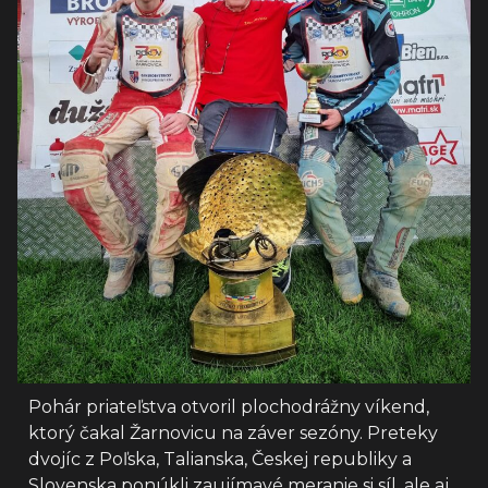
Pohár priateľstva otvoril plochodrážny víkend,
ktorý čakal Žarnovicu na záver sezóny. Preteky
dvojíc z Poľska, Talianska, Českej republiky a
Slovenska ponúkli zaujímavé meranie si síl, ale aj