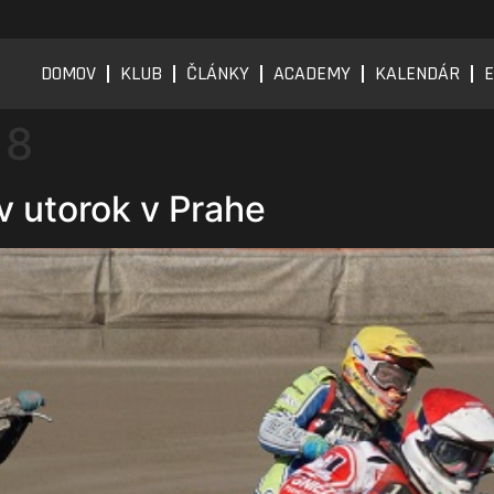
DOMOV
KLUB
ČLÁNKY
ACADEMY
KALENDÁR
E
18
v utorok v Prahe