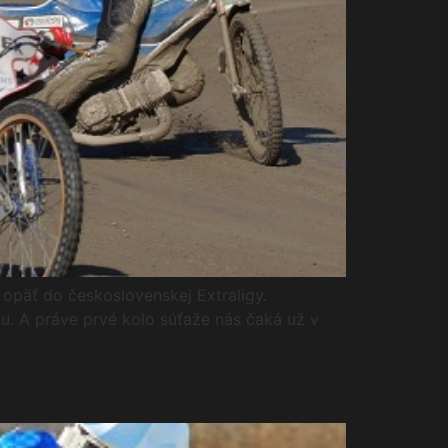
opäť do československej Extraligy.
nu. A práve prvé kolo súťaže nás čaká už v