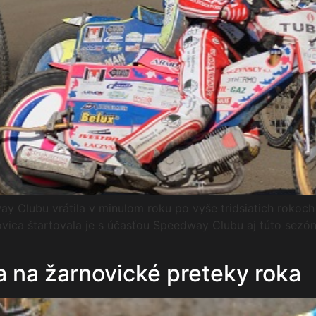
 Clubu vrátila v minulom roku po vyše tridsiatich rokoch 
novica štartovala je s účasťou Speedway Clubu aj túto sezó
a na žarnovické preteky roka