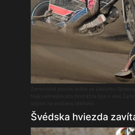
Žarnovická plochá dráha sa zásluhou Speedway
Najkvalitnejšia plochodrážna liga v akej Žar
utorok na pražskej Markéte.
Švédska hviezda zavít