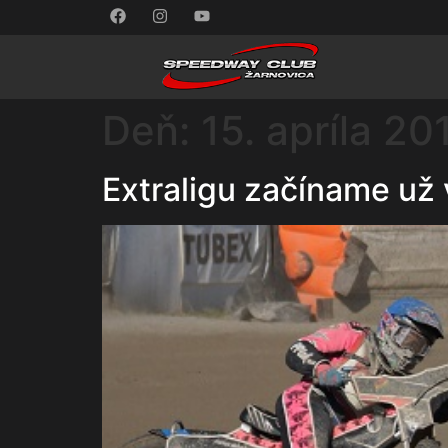
Deň:
15. apríla 20
Extraligu začíname už 