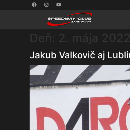
Deň:
2. mája 202
Jakub Valkovič aj Lubl