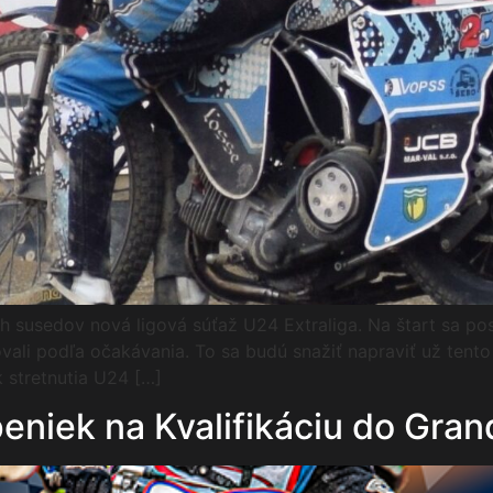
h susedov nová ligová súťaž U24 Extraliga. Na štart sa pos
ovali podľa očakávania. To sa budú snažiť napraviť už tent
 stretnutia U24 […]
eniek na Kvalifikáciu do Gran