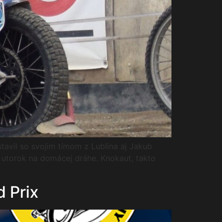
tavil so svojim tímom z Lublina aj Jakub
o utorok na domácej dráhe. Knokaut, takto
d Prix