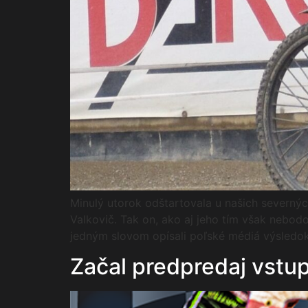
Minulý utorok odštartovala u našich severnýc
Valkovič. Tak on, ako aj jeho tím však nebod
jedným slovom opísali poľské médiá výsledok
Začal predpredaj vstup