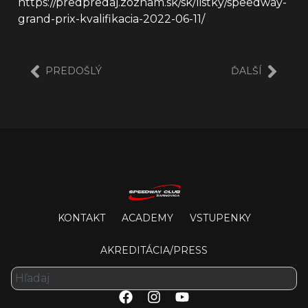
https://predpredaj.zoznam.sk/sk/listky/speedway-
grand-prix-kvalifikacia-2022-06-11/
PREDOŠLÝ
ĎALŠÍ
KONTAKT
ACADEMY
VSTUPENKY
AKREDITÁCIA/PRESS