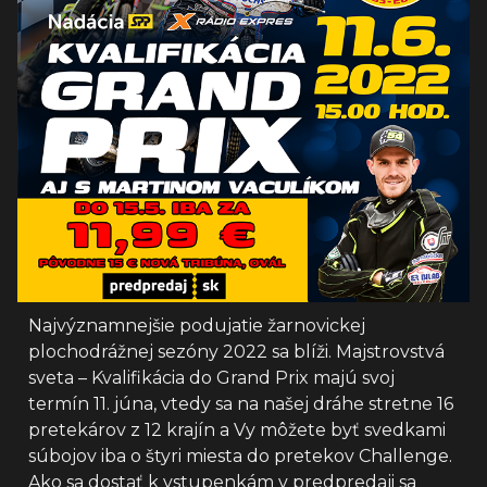
Najvýznamnejšie podujatie žarnovickej
plochodrážnej sezóny 2022 sa blíži. Majstrovstvá
sveta – Kvalifikácia do Grand Prix majú svoj
termín 11. júna, vtedy sa na našej dráhe stretne 16
pretekárov z 12 krajín a Vy môžete byť svedkami
súbojov iba o štyri miesta do pretekov Challenge.
Ako sa dostať k vstupenkám v predpredaji sa