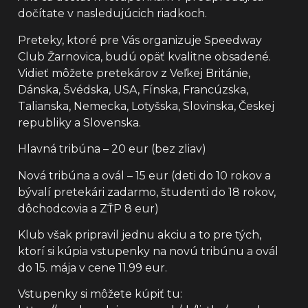
dočítate v nasledujúcich riadkoch.
Preteky, ktoré pre Vás organizuje Speedway
Club Žarnovica, budú opäť kvalitne obsadené.
Vidieť môžete pretekárov z Veľkej Británie,
Dánska, Švédska, USA, Fínska, Francúzska,
Talianska, Nemecka, Lotyšska, Slovinska, Českej
republiky a Slovenska.
Hlavná tribúna – 20 eur (bez zliav)
Nová tribúna a ovál – 15 eur (deti do 10 rokov a
bývalí pretekári zadarmo, študenti do 18 rokov,
dôchodcovia a ZŤP 8 eur)
Klub však pripravil jednu akciu a to pre tých,
ktorí si kúpia vstupenky na novú tribúnu a ovál
do 15. mája v cene 11.99 eur.
Vstupenky si môžete kúpiť tu: