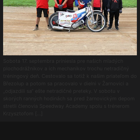
Sobota 17. septembra priniesla pre našich mladých
plochodrážnikov a ich mechanikov trochu netradičný
tréningový deň. Cestovalo sa totiž k našim priateľom do
Březolup a potom sa pracovalo v dielni v Žarnovici a
„odjazdili sa“ ešte netradičné preteky. V sobotu v
skorých ranných hodinách sa pred žarnovickým depom
stretli členovia Speedway Academy spolu s trénerom
Krzysztofom […]