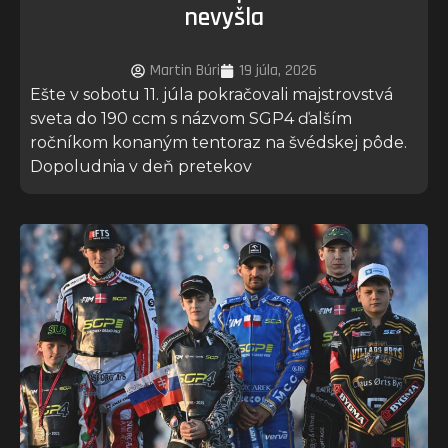
nevyšla
Martin Búri
19 júla, 2026
Ešte v sobotu 11. júla pokračovali majstrovstvá
sveta do 190 ccm s názvom SGP4 ďalším
ročníkom konaným tentoraz na švédskej pôde.
Dopoludnia v deň pretekov