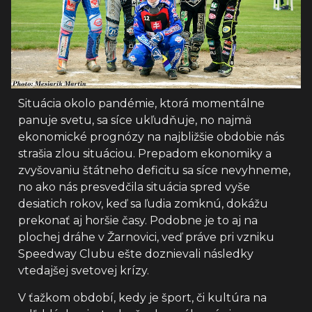
Situácia okolo pandémie, ktorá momentálne
panuje svetu, sa síce ukľudňuje, no najmä
ekonomické prognózy na najbližšie obdobie nás
strašia zlou situáciou. Prepadom ekonomiky a
zvyšovaniu štátneho deficitu sa síce nevyhneme,
no ako nás presvedčila situácia spred vyše
desiatich rokov, keď sa ľudia zomknú, dokážu
prekonať aj horšie časy. Podobne je to aj na
plochej dráhe v Žarnovici, veď práve pri vzniku
Speedway Clubu ešte doznievali následky
vtedajšej svetovej krízy.
V ťažkom období, kedy je šport, či kultúra na