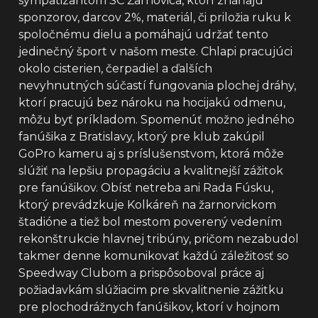
sympatizantom SC Žarnovica, ktorí zháňajú
sponzorov, darcov 2%, materiál, či priložia ruku k
spoločnému dielu a pomáhajú udržať tento
jedinečný šport v našom meste. Chlapi pracujúci
okolo cisterien, čerpadiel a ďalších
nevyhnutných súčastí fungovania plochej dráhy,
ktorí pracujú bez nároku na hocijakú odmenu,
môžu byť príkladom. Spomenúť možno jedného
fanúšika z Bratislavy, ktorý pre klub zakúpil
GoPro kameru aj s príslušenstvom, ktorá môže
slúžiť na lepšiu propagáciu a kvalitnejší zážitok
pre fanúšikov. Obísť netreba ani Rada Fúsku,
ktorý prevádzkuje Kolkáreň na žarnorvickom
štadióne a tiež bol mestom poverený vedením
rekonštrukcie hlavnej tribúny, pričom nezabudol
takmer denne komunikovať každú záležitosť so
Speedway Clubom a prispôsoboval práce aj
požiadavkám slúžiacim pre skvalitnenie zážitku
pre plochodrážnych fanúšikov, ktorí v hojnom