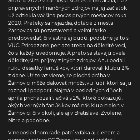
Sezóna 2020 v Žarnovici síce ešte nezačala, no z
pripravených finančných zdrojov na jej začiatok
už odtiekla väčšina počas prvých mesiacov roka
2020. Preteky sa nejazdia, dotácie z mesta
Žarnovica sú pozastavené a veľmi ťažko
predpovedať, či vlastne aj budú, podobne je to s
VÚC. Prirodzene peniaze treba na dôležité veci,
čo si každý uvedomuje. A preto sa stávajú oveľa
dôležitejšími príjmy z iných zdrojov. A tu podali
ruku desiatky fanúšikov, ktorí darovali klubu 2%
z dane. Už teraz vieme, že plochá dráha v
Žarnovici môže ďakovať množstvu ľudí, ktorí sa ju
rozhodli podporiť. Najmä v posledných dňoch
apríla prichádzali tlačivá s 2%, ktoré dokazujú,
akých verných fanúšikov má náš klub nielen v
Žarnovici, či v okolí, ale aj v Bratislave, Zvolene,
Nitre a podobne.
V neposlednom rade patrí vďaka aj členom a