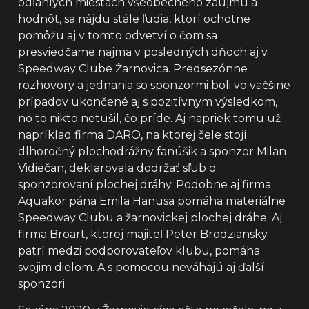
odľahlých miestach všeobecného záujmu a
hodnôt, sa nájdu stále ľudia, ktorí ochotne
pomôžu aj v tomto odvetví o čom sa
presviedčame najmä v posledných dňoch aj v
Speedway Clube Žarnovica. Predsezónne
rozhovory a jednania so sponzormi boli vo väčšine
prípadov ukončené aj s pozitívnym výsledkom,
no to nikto netušil, čo príde. Aj napriek tomu už
napríklad firma DARO, na ktorej čele stojí
dlhoročný plochodrážny fanúšik a sponzor Milan
Vidiečan, deklarovala dodržať sľub o
sponzorovaní plochej dráhy. Podobne aj firma
Aquakor pána Emila Hanusa pomáha materiálne
Speedway Clubu a žarnovickej plochej dráhe. Aj
firma Broart, ktorej majiteľ Peter Brodziansky
patrí medzi podporovateľov klubu, pomáha
svojim dielom. A s pomocou neváhajú aj ďalší
sponzori.