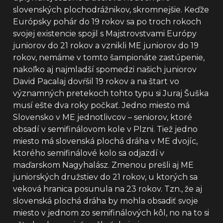
slovenských plochodrážnikov, skromnejšie. Keďže
Európsky pohár do 19 rokov sa po troch rokoch
svojej existencie spojil s Majstrovstvami Európy
juniorov do 21 rokov a vznikli ME juniorov do 19
rokov, nemáme v tomto šampionáte zastúpenie,
nakoľko aj najmladší spomedzi našich juniorov
David Pacalaj dovŕšil 19 rokov a na štart vo
významných pretekoch tohto typu si Juraj Šuška
musí ešte dva roky počkať. Jedno miesto má
Slovensko v ME jednotlivcov – seniorov, ktoré
obsadí v semifinálovom kole v Plzni. Tiež jedno
miesto má slovenská plochá dráha v ME dvojíc,
ktorého semifinálové kolo sa odjazdí v
maďarskom Nagyhalász. Zmenou prešli aj ME
juniorských družstiev do 21 rokov, u ktorých sa
veková hranica posunula na 23 rokov. Tzn., že aj
slovenská plochá dráha by mohla obsadiť svoje
miesto v jednom zo semifinálových kôl, no na to si