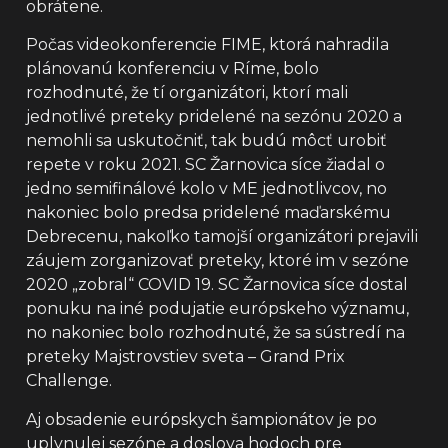
obrátene.
Počas videokonferencie FIME, ktorá nahradila
plánovanú konferenciu v Ríme, bolo
rozhodnuté, že tí organizátori, ktorí mali
jednotlivé preteky pridelené na sezónu 2020 a
nemohli sa uskutočniť, tak budú môcť urobiť
repete v roku 2021. SC Žarnovica síce žiadal o
jedno semifinálové kolo v ME jednotlivcov, no
nakoniec bolo predsa pridelené maďarskému
Debrecenu, nakoľko tamojší organizátori prejavili
záujem zorganizovať preteky, ktoré im v sezóne
2020 „zobral“ COVID 19. SC Žarnovica síce dostal
ponuku na iné podujatie európskeho významu,
no nakoniec bolo rozhodnuté, že sa sústredí na
preteky Majstrovstiev sveta – Grand Prix
Challenge.
Aj obsadenie európskych šampionátov je po
uplynulej sezóne a doslova hodoch pre