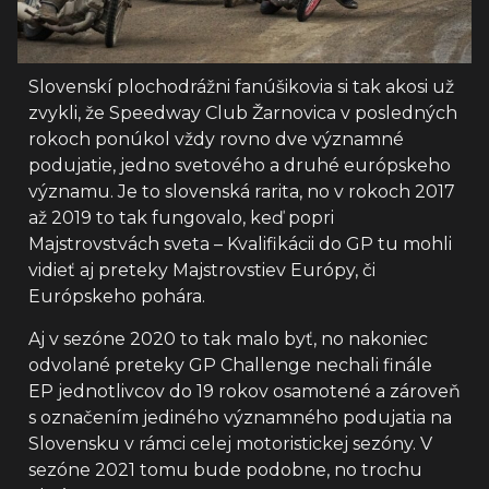
Slovenskí plochodrážni fanúšikovia si tak akosi už
zvykli, že Speedway Club Žarnovica v posledných
rokoch ponúkol vždy rovno dve významné
podujatie, jedno svetového a druhé európskeho
významu. Je to slovenská rarita, no v rokoch 2017
až 2019 to tak fungovalo, keď popri
Majstrovstvách sveta – Kvalifikácii do GP tu mohli
vidieť aj preteky Majstrovstiev Európy, či
Európskeho pohára.
Aj v sezóne 2020 to tak malo byť, no nakoniec
odvolané preteky GP Challenge nechali finále
EP jednotlivcov do 19 rokov osamotené a zároveň
s označením jediného významného podujatia na
Slovensku v rámci celej motoristickej sezóny. V
sezóne 2021 tomu bude podobne, no trochu