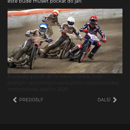
ešte bude musieť počkať do jari.
Európsky pohár do 19 rokov – finále, bolo
jediným významným podujatím celoslovenskej
motoristickej sezóny 2020
PREDOŠLÝ
ĎALŠÍ