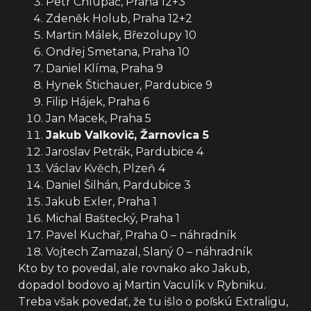
Petr Chlupáč, Praha 12+3
Zdeněk Holub, Praha 12+2
Martin Málek, Březolupy 10
Ondřej Smetana, Praha 10
Daniel Klíma, Praha 9
Hynek Štichauer, Pardubice 9
Filip Hájek, Praha 6
Jan Macek, Praha 5
Jakub Valkovič, Žarnovica 5
Jaroslav Petrák, Pardubice 4
Václav Kvěch, Plzeň 4
Daniel Šilhán, Pardubice 3
Jakub Exler, Praha 1
Michal Baštecký, Praha 1
Pavel Kuchař, Praha 0 – náhradník
Vojtech Zamazal, Slaný 0 – náhradník
Kto by to povedal, ale rovnako ako Jakub,
dopadol bodovo aj Martin Vaculík v Rybniku.
Treba však povedať, že tu išlo o poľskú Extraligu,