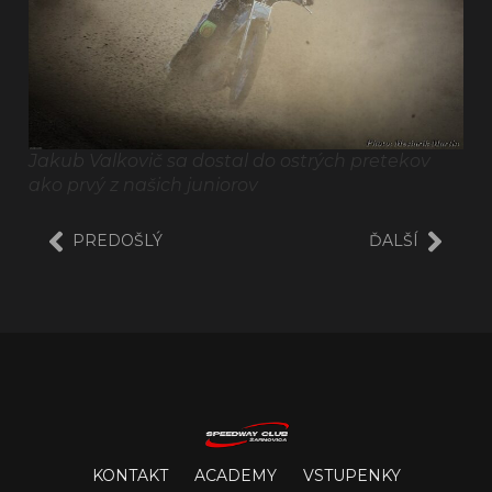
Jakub Valkovič sa dostal do ostrých pretekov
ako prvý z našich juniorov
PREDOŠLÝ
ĎALŠÍ
KONTAKT
ACADEMY
VSTUPENKY