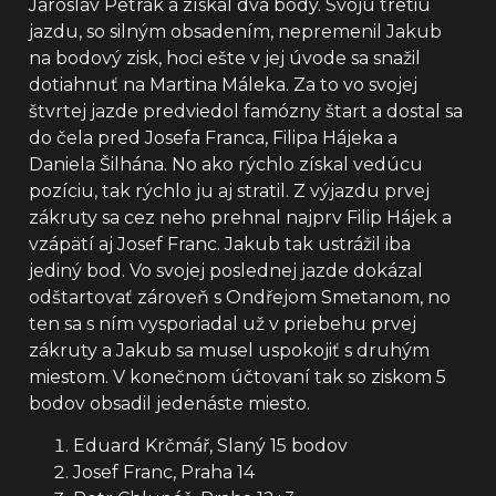
Jaroslav Petrák a získal dva body. Svoju tretiu
jazdu, so silným obsadením, nepremenil Jakub
na bodový zisk, hoci ešte v jej úvode sa snažil
dotiahnuť na Martina Máleka. Za to vo svojej
štvrtej jazde predviedol famózny štart a dostal sa
do čela pred Josefa Franca, Filipa Hájeka a
Daniela Šilhána. No ako rýchlo získal vedúcu
pozíciu, tak rýchlo ju aj stratil. Z výjazdu prvej
zákruty sa cez neho prehnal najprv Filip Hájek a
vzápätí aj Josef Franc. Jakub tak ustrážil iba
jediný bod. Vo svojej poslednej jazde dokázal
odštartovať zároveň s Ondřejom Smetanom, no
ten sa s ním vysporiadal už v priebehu prvej
zákruty a Jakub sa musel uspokojiť s druhým
miestom. V konečnom účtovaní tak so ziskom 5
bodov obsadil jedenáste miesto.
Eduard Krčmář, Slaný 15 bodov
Josef Franc, Praha 14