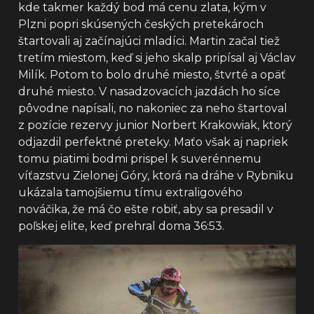
kde takmer každý bod má cenu zlata, kým v
Plzni popri skúsených českých pretekároch
štartovali aj začínajúci mladíci. Martin začal tiež
tretím miestom, keď si jeho skalp pripísal aj Václav
Milík. Potom to bolo druhé miesto, štvrté a opäť
druhé miesto. V nasadzovacích jazdách ho síce
pôvodne napísali, no nakoniec za neho štartoval
z pozície rezervy junior Norbert Krakowiak, ktorý
odjazdil perfektné preteky. Maťo však aj napriek
tomu piatimi bodmi prispel k suverénnemu
víťazstvu Zielonej Góry, ktorá na dráhe v Rybniku
ukázala tamojšiemu tímu extraligového
nováčika, že má čo ešte robiť, aby sa presadil v
poľskej elite, keď prehral doma 36:53.