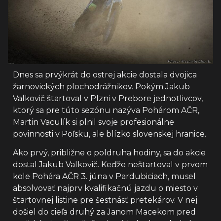
Dnes sa prvýkrát do ostrej akcie dostala dvojica
žarnovických plochodrážnikov. Pokým Jakub
Valkovič štartoval v Plzni v Prebore jednotlivcov,
ktorý sa pre túto sezónu nazýva Pohárom AČR,
Martin Vaculík si plnil svoje profesionálne
povinnosti v Poľsku, ale blízko slovenskej hranice.
Ako prvý, približne o poldruha hodiny, sa do akcie
dostal Jakub Valkovič. Keďže neštartoval v prvom
kole Pohára AČR 3. júna v Pardubiciach, musel
absolvovať najprv kvalifikačnú jazdu o miesto v
štartovnej listine pre šestnásť pretekárov. V nej
došiel do cieľa druhý za Janom Macekom pred