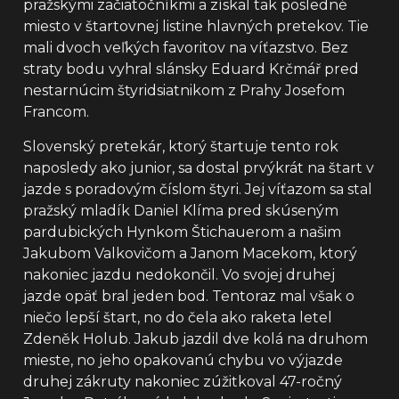
pražskými začiatočníkmi a získal tak posledné
miesto v štartovnej listine hlavných pretekov. Tie
mali dvoch veľkých favoritov na víťazstvo. Bez
straty bodu vyhral slánsky Eduard Krčmář pred
nestarnúcim štyridsiatnikom z Prahy Josefom
Francom.
Slovenský pretekár, ktorý štartuje tento rok
naposledy ako junior, sa dostal prvýkrát na štart v
jazde s poradovým číslom štyri. Jej víťazom sa stal
pražský mladík Daniel Klíma pred skúseným
pardubických Hynkom Štichauerom a našim
Jakubom Valkovičom a Janom Macekom, ktorý
nakoniec jazdu nedokončil. Vo svojej druhej
jazde opäť bral jeden bod. Tentoraz mal však o
niečo lepší štart, no do čela ako raketa letel
Zdeněk Holub. Jakub jazdil dve kolá na druhom
mieste, no jeho opakovanú chybu vo výjazde
druhej zákruty nakoniec zúžitkoval 47-ročný