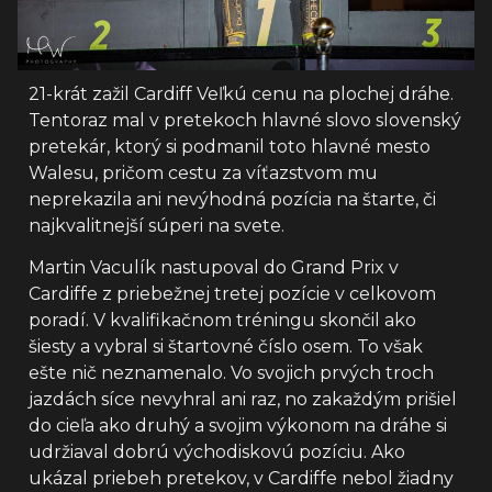
21-krát zažil Cardiff Veľkú cenu na plochej dráhe.
Tentoraz mal v pretekoch hlavné slovo slovenský
pretekár, ktorý si podmanil toto hlavné mesto
Walesu, pričom cestu za víťazstvom mu
neprekazila ani nevýhodná pozícia na štarte, či
najkvalitnejší súperi na svete.
Martin Vaculík nastupoval do Grand Prix v
Cardiffe z priebežnej tretej pozície v celkovom
poradí. V kvalifikačnom tréningu skončil ako
šiesty a vybral si štartovné číslo osem. To však
ešte nič neznamenalo. Vo svojich prvých troch
jazdách síce nevyhral ani raz, no zakaždým prišiel
do cieľa ako druhý a svojim výkonom na dráhe si
udržiaval dobrú východiskovú pozíciu. Ako
ukázal priebeh pretekov, v Cardiffe nebol žiadny