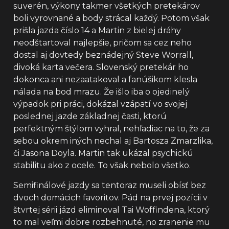
suverén, výkony takmer všetkých pretekárov
boli vyrovnané a body strácal každý. Potom však
prišla jazda číslo 14 a Martin z bielej dráhy
neodštartoval najlepšie, pričom sa cez neho
dostal aj dovtedy beznádejný Steve Worrall,
divoká karta večera. Slovenský pretekár ho
dokonca ani nezaatakoval a fanúšikom klesla
nálada na bod mrazu. Že išlo iba o ojedinelý
výpadok pri práci, dokázal vzápätí vo svojej
poslednej jazde základnej časti, ktorú
perfektným štýlom vyhral, nehľadiac na to, že za
sebou okrem iných nechal aj Bartosza Zmarzlika,
či Jasona Doyla. Martin tak ukázal psychickú
stabilitu ako z ocele. To však nebolo všetko.
Semifinálové jazdy sa tentoraz museli obísť bez
dvoch domácich favoritov. Pád na prvej pozícii v
štvrtej sérii jázd eliminoval Tai Woffindena, ktorý
to mal veľmi dobre rozbehnuté, no zranenie mu