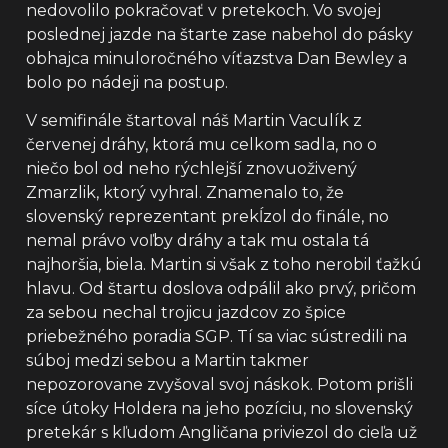
nedovolilo pokračovať v pretekoch. Vo svojej
poslednej jazde na štarte zase nabehol do pásky
obhajca minuloročného víťazstva Dan Bewley a
bolo po nádeji na postup.
V semifinále štartoval náš Martin Vaculík z
červenej dráhy, ktorá mu celkom sadla, no o
niečo bol od neho rýchlejší znovuoživený
Zmarzlik, ktorý vyhral. Znamenalo to, že
slovenský reprezentant prekĺzol do finále, no
nemal právo voľby dráhy a tak mu ostala tá
najhoršia, biela. Martin si však z toho nerobil ťažkú
hlavu. Od štartu doslova odpálil ako prvý, pričom
za sebou nechal trojicu jazdcov zo špice
priebežného poradia SGP. Tí sa viac sústredili na
súboj medzi sebou a Martin takmer
nepozorovane zvyšoval svoj náskok. Potom prišli
síce útoky Holdera na jeho pozíciu, no slovenský
pretekár s kľudom Angličana priviezol do cieľa už