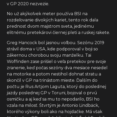
v GP 2020 nezvezie.
No už akýkoľvek meter používa BSI na
rozdeľovanie divokých kariet, tento rok dala
prednosť dvom majstrom sveta, jedinému
elitnému pretekárovi čiernej pleti a ruskej rakete.
Greg Hancock bol jasnou voľbou. Sezónu 2019
strávil doma v USA, kde podporoval v boji so
zákernou chorobou svoju manželku. Tai
Woffinden zase prišiel o veľa pretekov pre svoje
zranenie, keď počas sezóny dva mesiace nesedel
na motorke a potom nestihol dohnať stratu a
skončil v GP na trinástom mieste. Ďalším do
počtu je Rus Artjom Laguta, ktorý do poslednej
jazdy poslednej GP v Toruni, bojoval o prvú
osmičku a aj keď sa mu to nepodarilo, BSI ho
vzala na milosť. Štvrtým je Antonio Lindbäck,
ktorého výkony boli ako na hojdačke. Má však