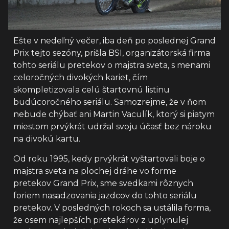
Ešte v nedeľný večer, iba deň po poslednej Grand
Prix tejto sezóny, prišla BSI, organizátorská firma
tohto seriálu pretekov o majstra sveta, s menami
celoročných divokých kariet, čím
skompletizovala celú štartovnú listinu
budúcoročného seriálu. Samozrejme, že v ňom
nebude chýbať ani Martin Vaculík, ktorý si piatym
miestom prvýkrát udržal svoju účasť bez nároku
na divokú kartu.
Od roku 1995, kedy prvýkrát vyštartovali boje o
majstra sveta na plochej dráhe vo forme
pretekov Grand Prix, sme svedkami rôznych
foriem nasadzovania jazdcov do tohto seriálu
pretekov. V posledných rokoch sa ustálila forma,
že osem najlepších pretekárov z uplynulej