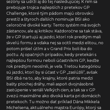
sezóny sa udrží aj do tej nasledujúcej. K nim sa
prebojuje trojica najlepších z pretekov GP
Challenge, ktoré tým pádom majú obrovskú
prestíž a štyroch ďalších nominuje BSI ako
celoročné divoké karty. Tento systém má svojich
zástancov, ale aj kritikov. Každoročne sa tak stáva,
že v GP štartujú aj jazdci, ktorí rok predtým mali
skvelú formu a vďaka nej sa ocitli medzi elitou, no
potom prišiel útlm a v Grand Prix boli iba do
počtu. Aj opačných prípadov, kedy pretekári s
najlepšou formou neboli účastníkmi GP, keďže
rok predtým neoslnili, je veľa. Treťou kategóriou
sú jazdci, ktorí by si účasť v GP „zaslúžili“, avšak
BSI dbá na to, aby krajiny, ktoré patria medzi
bašty plochej dráhy, mali aspoň dvojnásobné
zastúpenie v seriáli Veľkých cien, a tak sa v GP
zvezú maximálne ako divoká karta pri domácich
pretekoch. Tu možno dať príklad Dána Mikkela
Michelsena, aktuálneho majstra Európy, ktorý sa