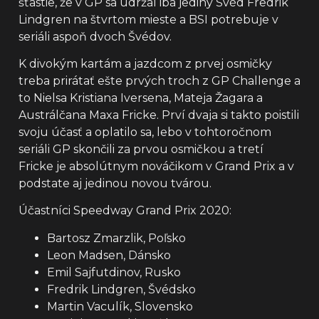
šťastie, že v GP sa udržal iba jediný Švéd Fredrik
Lindgren na štvrtom mieste a BSI potrebuje v
seriáli aspoň dvoch Švédov.
K divokým kartám a jazdcom z prvej osmičky
treba prirátať ešte prvých troch z GP Challenge a
to Nielsa Kristiana Iversena, Mateja Žagara a
Austrálčana Maxa Fricke. Prví dvaja si takto poistili
svoju účasť a oplatilo sa, lebo v tohtoročnom
seriáli GP skončili za prvou osmičkou a tretí
Fricke je absolútnym nováčikom v Grand Prix a v
podstate aj jedinou novou tvárou.
Účastníci Speedway Grand Prix 2020:
Bartosz Zmarzlik, Poľsko
Leon Madsen, Dánsko
Emil Sajfutdinov, Rusko
Fredrik Lindgren, Švédsko
Martin Vaculík, Slovensko