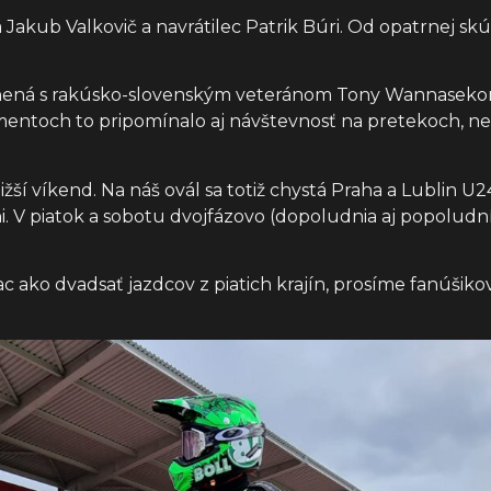
a Jakub Valkovič a navrátilec Patrik Búri. Od opatrnej s
ená s rakúsko-slovenským veteránom Tony Wannasekom aj
mentoch to pripomínalo aj návštevnosť na pretekoch, ne
ižší víkend. Na náš ovál sa totiž chystá Praha a Lublin U
ni. V piatok a sobotu dvojfázovo (dopoludnia aj popoludn
c ako dvadsať jazdcov z piatich krajín, prosíme fanúšikov