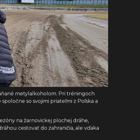
háňané metylalkoholom. Pri tréningoch
poločne so svojimi priateľmi z Poľska a
sezóny na žarnovickej plochej dráhe,
dráhou cestovať do zahraničia, ale vďaka