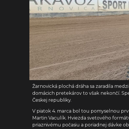
Žarnovická plochá dráha sa zaradila medz
domácich pretekárov to však nekončí. Spee
Českej republiky.
V piatok 4. marca bol tou pomyselnou prvo
Martin Vaculík. Hviezda svetového formátu
priaznivému počasiu a poriadnej dávke ob