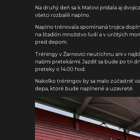
Na druhý deň sa k Maťovi pridala aj dvojic
všetci rozbalili naplno.
Naplno trénovala spomínaná trojica dopln
na štadión množstvo ľudí a v určitých mo
pred depom.
Tréningy v Žarnovici neutíchnu ani v najbl
našimi pretekármi. Jazdiť sa bude po tri d
preteky o 14.00 hod.
Nakoľko tréningov by sa malo zúčastniť via
depa, ktoré bude naplnené a uzavreté.