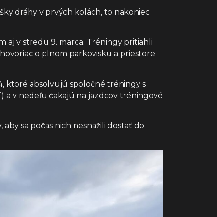
kúšky dráhy v prvých kolách, to nakoniec
 v stredu 9. marca. Tréningy pritiahli
hovoriac o plnom parkovisku a priestore
24, ktoré absolvujú spoločné tréningy s
í) a v nedeľu čakajú na jazdcov tréningové
, aby sa počas nich nesnažili dostať do