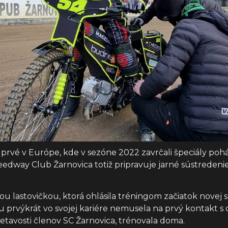
i prvé v Európe, kde v sezóne 2022 zavrčali špeciály po
dway Club Žarnovica totiž pripravuje jarné sústredenie s
u lastovičkou, ktorá ohlásila tréningom začiatok novej 
 prvýkrát vo svojej kariére nemusela na prvý kontakt s 
etavosti členov SC Žarnovica, trénovala doma.