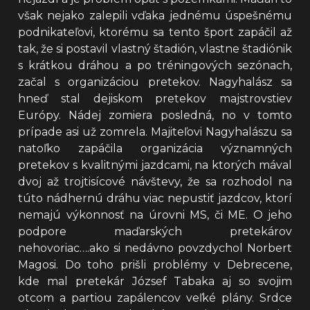
však nejako zalepili vďaka jednému úspešnému
podnikateľovi, ktorému sa tento šport zapáčil až
tak, že si postavil vlastný štadión, vlastne štadiónik
s krátkou dráhou a po tréningových sezónach,
začal s organizáciou pretekov. Nagyhalász sa
hneď stal dejiskom pretekov majstrovstiev
Európy. Nádej zomiera posledná, no v tomto
prípade asi už zomrela. Majiteľovi Nagyhalászu sa
natoľko zapáčila organizácia významných
pretekov s kvalitnými jazdcami, na ktorých mával
dvoj až trojtisícové návštevy, že sa rozhodol na
túto nádhernú dráhu viac nepustiť jazdcov, ktorí
nemajú výkonnosť na úrovni MS, či ME. O jeho
podpore maďarských pretekárov
nehovoriac….ako si nedávno povzdychol Norbert
Magosi. Do toho prišli problémy v Debrecene,
kde mal pretekár József Tabaka aj so svojim
otcom a partiou zapálencov veľké plány. Srdce