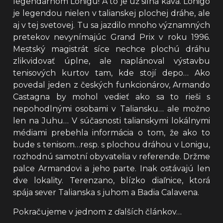
legendárnom Lonigu! A to je už silná káva. Lonigo
je legendou nielen v talianskej plochej dráhe, ale
aj v tej svetovej. Tu sa jazdilo mnoho významných
pretekov nevynímajúc Grand Prix v roku 1996.
Mestský magistrát síce nechce plochú dráhu
zlikvidovať úplne, ale naplánoval výstavbu
tenisových kurtov tam, kde stojí depo… Ako
povedal jeden z českých funkcionárov, Armando
Castagna by mohol vedieť ako sa to rieši s
nepohodlnými osobami v Taliansku… ale možno
len na Juhu… V súčasnosti talianskymi lokálnymi
médiami prebehla informácia o tom, že ako to
bude s tenisom…resp. s plochou dráhou v Lonigu,
rozhodnú samotní obyvatelia v referende. Držme
palce Armandovi a jeho parte. Inak ostávajú len
dve lokality. Terenzano, blízko diaľnice, ktorá
spája sever Talianska s juhom a Badia Calavena.
Pokračujeme v jednom z ďalších článkov…