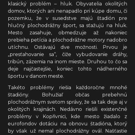
klasický problém – hluk. Obyvatelia okolitých
domov, ktorých ani nenapadlo pri kúpe domu, či
pozemku, že v susedstve majú štadión pre
hlučný plochodrážny šport, sa sťažujú na hluk.
Mesto zasahuje, obmedzuje až nakoniec
prebieha petícia a plochodrážne motory nadobro
utíchnu. Ostávajú dve možnosti. Prvou je
„presťahovanie sa“, čiže vybudovanie dráhy,
tribún, zázemia na inom mieste. Druhou to čo sa
deje najčastejšie, koniec tohto nádherného
športu v danom meste.
Takéto problémy riešia každoročne mnohé
štadióny. Bohužiaľ občas prebehnú
plochodrážnym svetom správy, že sa tak deje aj v
okolitých krajinách. Nedávno riešili existenčné
problémy v Kopřivnici, kde mesto žiadalo z
eurofondov dotáciu na obnovu štadióna, ktorý
by však už nemal plochodrážny ovál. Našťastie