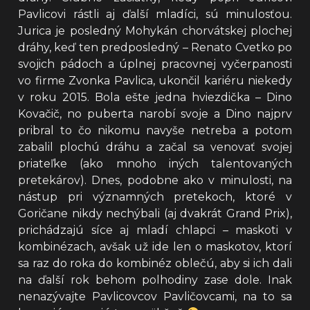
Pavlicovi rástli aj ďalší mladíci, sú minulosťou.
Jurica je posledný Mohykán chorvátskej plochej
dráhy, keď ten predposledný – Renato Cvetko po
svojich pádoch a úplnej pracovnej vyčerpanosti
vo firme Zvonka Pavlica, ukončil kariéru niekedy
v roku 2015. Bola ešte jedna hviezdička – Dino
Kovačič, no puberta narobí svoje a Dino najprv
pribral to čo nikomu navyše netreba a potom
zabalil plochú dráhu a začal sa venovať svojej
priateľke (ako mnoho iných talentovaných
pretekárov). Dnes, podobne ako v minulosti, na
nástup pri významných pretekoch, ktoré v
Goričane nikdy nechýbali (aj dvakrát Grand Prix),
prichádzajú síce aj mladí chlapci – maskoti v
kombinézach, avšak už ide len o maskotov, ktorí
sa raz do roka do kombinéz oblečú, aby si ich dali
na ďalší rok behom polhodiny zase dole. Inak
nenazývajte Pavlicovcov Pavličovcami, na to sa