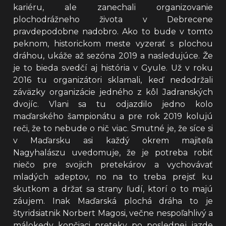
kariéru, ale zanechali organizovanie
plochodrážneho života v Debrecene
pravdepodobne nadobro. Ako to bude v tomto
peknom, historickom meste vyzerať s plochou
dráhou, ukáže až sezóna 2019 a nasledujúce. Že
je to bieda svedčí aj história v Gyule. Už v roku
2016 tu organizátori sklamali, keď nedodržali
záväzky organizácie jedného z kôl Jadranských
dvojíc. Vlani sa tu odjazdilo jedno kolo
maďarského šampionátu a pre rok 2019 kolujú
reči, že to nebude o nič viac. Smutné je, že síce si
v Maďarsku asi každý okrem majiteľa
Nagyhalászu uvedomuje, že je potreba robiť
niečo pre svojich pretekárov a vychovávať
mladých adeptov, no na to treba prejsť ku
skutkom a držať sa strany ľudí, ktorí o to majú
záujem. Inak Maďarská plochá dráha to je
štyridsiatnik Norbert Magosi, večne nespoľahlivý a
málokedy končiaci preteky po poslednej jazde