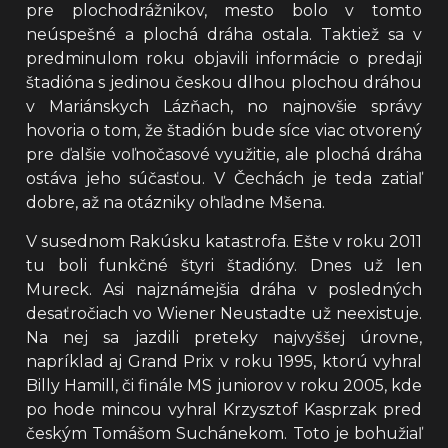
pre plochodrážnikov, mesto bolo v tomto
neúspešné a plochá dráha ostala. Taktiež sa v
predminulom roku objavili informácie o predaji
štadióna s jedinou českou dlhou plochou dráhou
v Mariánskych Lázňach, no najnovšie správy
hovoria o tom, že štadión bude síce viac otvorený
pre ďalšie voľnočasové využitie, ale plochá dráha
ostáva jeho súčasťou. V Čechách je teda zatiaľ
dobre, až na otázniky ohľadne Mšena.
V susednom Rakúsku katastrofa. Ešte v roku 2011
tu boli funkčné štyri štadióny. Dnes už len
Mureck. Asi najznámejšia dráha v posledných
desaťročiach vo Wiener Neustadte už neexistuje.
Na nej sa jazdili preteky najvyššej úrovne,
napríklad aj Grand Prix v roku 1995, ktorú vyhral
Billy Hamill, či finále MS juniorov v roku 2005, kde
po hode mincou vyhral Krzysztof Kasprzak pred
českým Tomášom Suchánekom. Toto je bohužiaľ