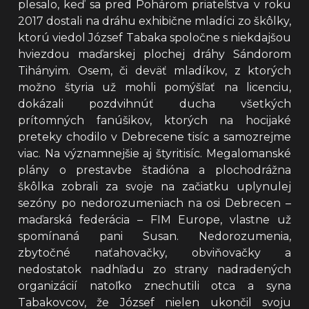
plesalo, keď sa pred Pohárom priateľstva v roku
2017 dostali na dráhu exhibične mladíci zo škôlky,
ktorú viedol József Tabaka spoločne s niekdajšou
hviezdou maďarskej plochej dráhy Sándorom
Tihányim. Osem, či deväť mladíkov, z ktorých
možno štyria už mohli pomýšľať na licenciu,
dokázali pozdvihnúť ducha všetkých
prítomných fanúšikov, ktorých na hocijaké
preteky chodilo v Debrecene tisíc a samozrejme
viac. Na významnejšie aj štyritisíc. Megalomanské
plány o prestavbe štadióna a plochodrážna
škôlka zobrali za svoje na začiatku uplynulej
sezóny po nedorozumeniach na osi Debrecen –
maďarská federácia – FIM Europe, vlastne už
spomínaná pani Susan. Nedorozumenia,
zbytočné naťahovačky, obviňovačky a
nedostatok nadhľadu zo strany nadradených
organizácií natoľko znechutili otca a syna
Tabakovcov, že József nielen ukončil svoju