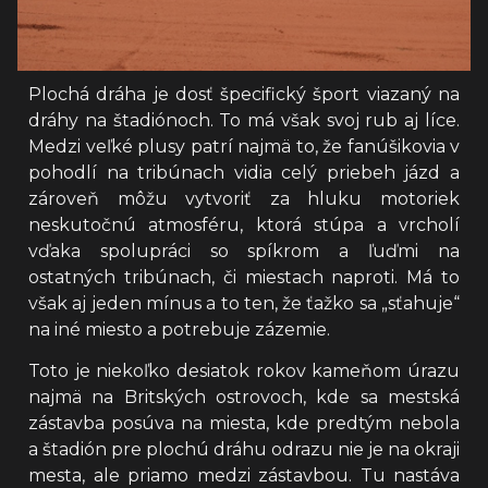
Plochá dráha je dosť špecifický šport viazaný na
dráhy na štadiónoch. To má však svoj rub aj líce.
Medzi veľké plusy patrí najmä to, že fanúšikovia v
pohodlí na tribúnach vidia celý priebeh jázd a
zároveň môžu vytvoriť za hluku motoriek
neskutočnú atmosféru, ktorá stúpa a vrcholí
vďaka spolupráci so spíkrom a ľuďmi na
ostatných tribúnach, či miestach naproti. Má to
však aj jeden mínus a to ten, že ťažko sa „sťahuje“
na iné miesto a potrebuje zázemie.
Toto je niekoľko desiatok rokov kameňom úrazu
najmä na Britských ostrovoch, kde sa mestská
zástavba posúva na miesta, kde predtým nebola
a štadión pre plochú dráhu odrazu nie je na okraji
mesta, ale priamo medzi zástavbou. Tu nastáva