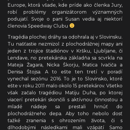
Europe, ktorá všade, kde príde ako členka Jury,
robí problémy organizátorom významných
podujatí. Svoje o pani Susan vedia aj niektorí
členovia Speedway Clubu
Tragédia plochej dráhy sa odohrala aj v Slovinsku.
Tu našťastie nezmizol z plochodrážnej mapy ani
jeden z trojice štadiónov v Kršku, Ljubljane, či
Lendave, no pretekárska základňa sa scvrkla na
Mateja Žagara, Nicka Škorju, Matica Ivačiča a
Denisa Štojsa. A to ešte ten tretí v poradí
vynechal sezónu 2016. To je to Slovinsko, ktoré
ešte v roku 2011 malo okolo 15 pretekárov. Všetko
však začalo tragédiou Matiju Duha, po ktorej
viacerí pretekári skončili s aktívnou činnosťou a
mladé nádeje sa prestali hrnúť do
plochodrážneho depa. Aby toho nebolo dosť
ťažké zranenia s ohrozením života, či s
dlhodobými následkami mali vzápätí Samo