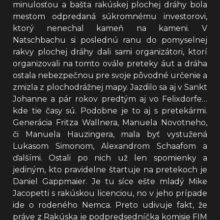
minulosťou a bašta rakúskej plochej dráhy bola
mestom odpredaná súkromnému investorovi,
ktorý nenechal kameň na kameni. V
Natschbachu si poslednú ranu do pomyselnej
rakvy plochej dráhy dali sami organizátori, ktorí
organizovali na tomto ovále preteky áut a dráha
ostala nebezpečnou pre svoje pôvodné určenie a
zmizla z plochodrážnej mapy. Jazdilo sa aj v Sankt
Johanne a pár rokov predtým aj vo Felixdorfe…
kde tie časy sú. Podobne je to aj s pretekármi.
Generácia Fritza Wallnera, Manuela Novotneho,
či Manuela Hauzingera, mala byť vystužená
Lukasom Simonom, Alexandrom Schaafom a
ďalšími. Ostali po nich už len spomienky a
jediným, kto pravidelne štartuje na pretekoch je
Daniel Gappmaier. Je tu síce ešte mladý Mike
Jacopetti s rakúskou licenciou, no v jeho prípade
ide o rodeného Nemca. Preto udivuje fakt, že
práve z Rakúska je podpredsedníčka komisie FIM