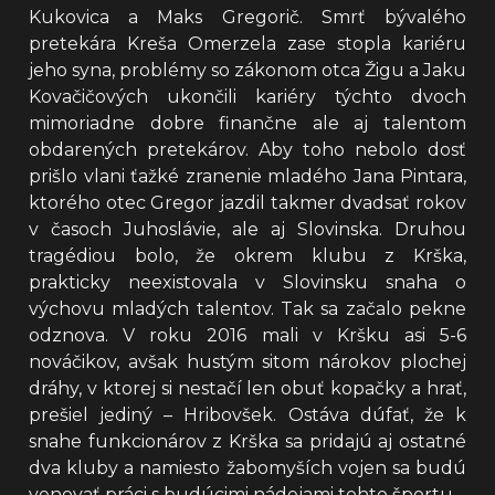
Kukovica a Maks Gregorič. Smrť bývalého
pretekára Kreša Omerzela zase stopla kariéru
jeho syna, problémy so zákonom otca Žigu a Jaku
Kovačičových ukončili kariéry týchto dvoch
mimoriadne dobre finančne ale aj talentom
obdarených pretekárov. Aby toho nebolo dosť
prišlo vlani ťažké zranenie mladého Jana Pintara,
ktorého otec Gregor jazdil takmer dvadsať rokov
v časoch Juhoslávie, ale aj Slovinska. Druhou
tragédiou bolo, že okrem klubu z Krška,
prakticky neexistovala v Slovinsku snaha o
výchovu mladých talentov. Tak sa začalo pekne
odznova. V roku 2016 mali v Kršku asi 5-6
nováčikov, avšak hustým sitom nárokov plochej
dráhy, v ktorej si nestačí len obuť kopačky a hrať,
prešiel jediný – Hribovšek. Ostáva dúfať, že k
snahe funkcionárov z Krška sa pridajú aj ostatné
dva kluby a namiesto žabomyších vojen sa budú
venovať práci s budúcimi nádejami tohto športu.