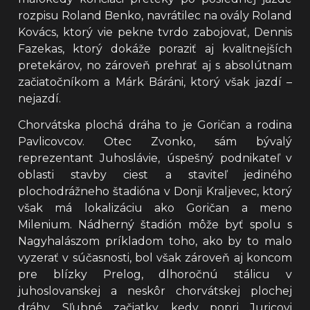
rozpisu Roland Benko, navrátilec na ovály Roland
Kovács, ktorý vie pekne tvrdo zabojovať, Dennis
Fazekas, ktorý dokáže poraziť aj kvalitnejších
pretekárov, no zároveň prehrať aj s absolútnam
začiatočníkom a Márk Báráni, ktorý však jazdí –
nejazdí.
Chorvátska plochá dráha to je Goričan a rodina
Pavlicovcov. Otec Zvonko, sám bývalý
reprezentant Juhoslávie, úspešný podnikateľ v
oblasti stavby ciest a staviteľ jediného
plochodrážneho štadióna v Donji Kraljevec, ktorý
však má lokalizáciu ako Goričan a meno
Milenium. Nádherný štadión môže byť spolu s
Nagyhalászom príkladom toho, ako by to malo
vyzerať v súčasnosti, bol však zároveň aj koncom
pre blízky Prelog, dlhoročnú stálicu v
juhoslovanskej a neskôr chorvátskej plochej
dráhy. Sľubné začiatky, kedy popri Juricovi