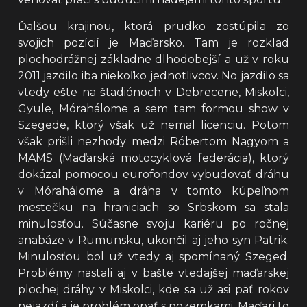
Ďalšou krajinou, ktorá prudko zostúpila zo
svojich pozícií je Maďarsko. Tam je rozklad
plochodrážnej základne dlhodobejší a už v roku
2011 jazdilo iba niekoľko jednotlivcov. No jazdilo sa
vtedy ešte na štadiónoch v Debrecene, Miskolci,
Gyule, Mórahálome a sem tam formou show v
Szegede, ktorý však už nemal licenciu. Potom
však prišli nezhody medzi Róbertom Nagyom a
MAMS (Maďarská motocyklová federácia), ktorý
dokázal pomocou eurofondov vybudovať dráhu
v Mórahálome a dráha v tomto kúpeľnom
mestečku na hraniciach so Srbskom sa stala
minulosťou. Súčasne svoju kariéru po ročnej
anabáze v Rumunsku, ukončil aj jeho syn Patrik.
Minulosťou bol už vtedy aj spomínaný Szeged.
Problémy nastali aj v bašte vtedajšej maďarskej
plochej dráhy v Miskolci, kde sa už asi päť rokov
nejazdí a je problém opäť s pozemkami. Maďari to