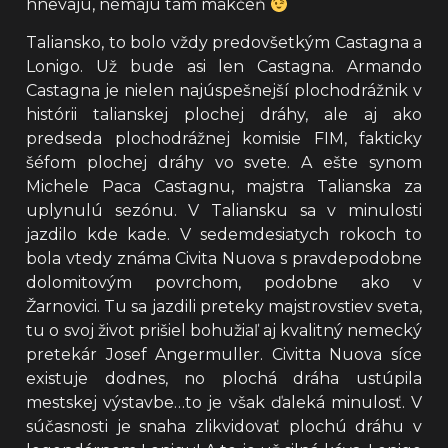
hnevajú, nemajú tam mäkčeň
Taliansko, to bolo vždy predovšetkým Castagna a
Lonigo. Už bude asi len Castagna. Armando
Castagna je nielen najúspešnejší plochodrážnik v
histórii talianskej plochej dráhy, ale aj ako
predseda plochodrážnej komisie FIM, fakticky
šéfom plochej dráhy vo svete. A ešte synom
Michele Paca Castagnu, majstra Talianska za
uplynulú sezónu. V Taliansku sa v minulosti
jazdilo kde kade. V sedemdesiatych rokoch to
bola vtedy známa Civita Nuova s pravdepodobne
dolomitovým povrchom, podobne ako v
Žarnovici. Tu sa jazdili preteky majstrovstiev sveta,
tu o svoj život prišiel bohužiaľ aj kvalitný nemecký
pretekár Josef Angermuller. Civitta Nuova síce
existuje dodnes, no plochá dráha ustúpila
mestskej výstavbe…to je však ďaleká minulosť. V
súčasnosti je snaha zlikvidovať plochú dráhu v