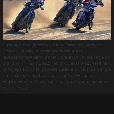
Dnes prišla do Speedway Clubu Žarnovica správa z
Českej republiky o obsadení dvoch miest
reprezentantov tejto krajiny v pretekoch Kvalifikácie do
Grand Prix 11. júna 2022. Fanúšikovia sa môžu tešiť na
to najlepšie, čo naši západní susedia ponúkajú. Písať pre
slovenského fanúšika niečo o Janovi Kvěchovi, či
Eduardovi Krčmářovi, je ako opakovať obohranú platňu.
Výsledky […]