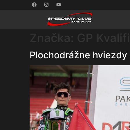
Značka:
GP Kvalif
Plochodrážne hviezdy s