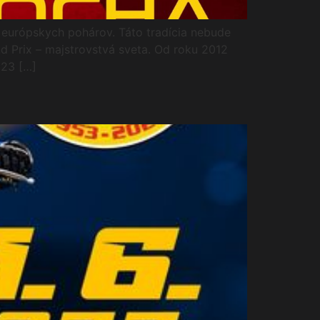
 európskych pohárov. Táto tradícia nebude
d Prix – majstrovstvá sveta. Od roku 2012
023 […]