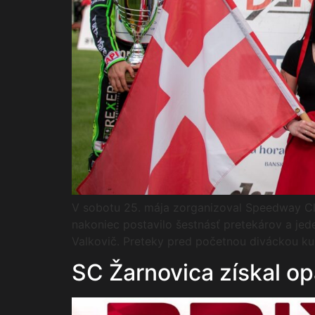
V sobotu 25. mája zorganizoval Speedway Club
nakoniec postavilo šestnásť pretekárov a jed
Valkovič. Preteky pred početnou diváckou kuli
SC Žarnovica získal op