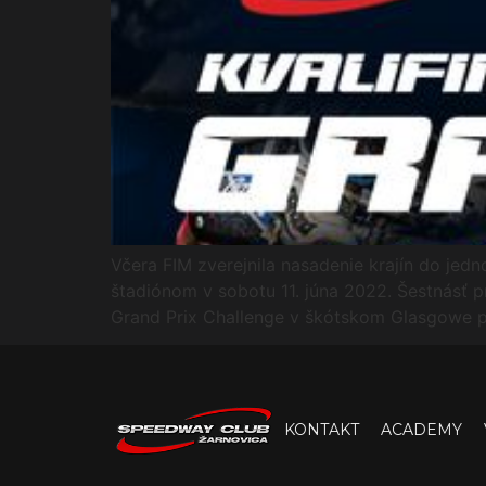
Včera FIM zverejnila nasadenie krajín do jed
štadiónom v sobotu 11. júna 2022. Šestnásť pr
Grand Prix Challenge v škótskom Glasgowe 
KONTAKT
ACADEMY