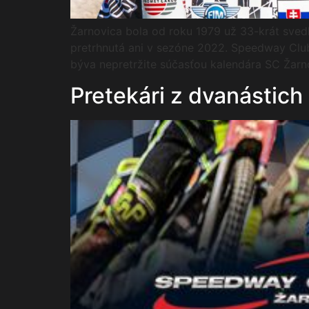
Žarnovica bola od roku 1979 už 33-krát sved
pretrhnutá ani v sezóne 2022. Speedway Club 
býva nepretržite súčasťou kalendára SC Žar
Pretekári z dvanástich 