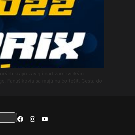
torých krajín zavejú nad žarnovickým
ge. Fanúšikovia sa majú na čo tešiť. Cesta do