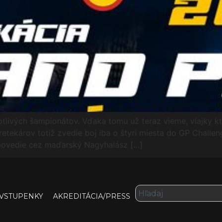
notlivých šampionátov. Vďaka tomu už teraz vieme, vlajky k
etekárov totiž zvedie boj iba o štyri miesta do GP Challen
povedie cez maďarský Nagyhalász […]
VSTUPENKY
AKREDITÁCIA/PRESS