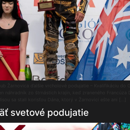
 Žarnovica ďalšie vrcholové podujatie – Kvalifikáciu do Gr
en náhradník zo štrnástich krajín, keď zraneného Francúza 
sou sa stali korisťou Dána, ktorý v Žarnovici ešte ani […]
äť svetové podujatie