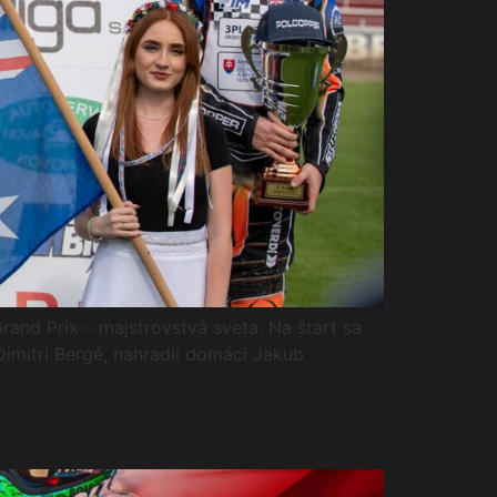
and Prix – majstrovstvá sveta. Na štart sa
Dimitri Bergé, nahradil domáci Jakub