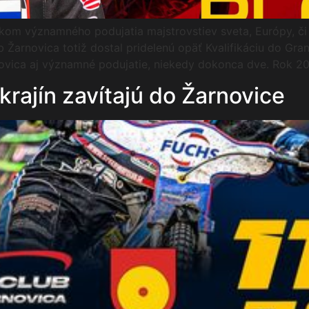
kom významného podujatia majstrovstiev sveta, Európy, či
Žarnovica totiž dostal pridelenú opäť Kvalifikáciu do Gran
novica aj významné podujatie, niekedy dokonca dve. Rok 2
krajín zavítajú do Žarnovice