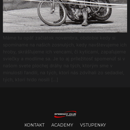
Máme tu opäť začiatok novembra, obdobie kedy si
spomíname na našich zosnulých, kedy navštevujeme ich
hroby, skrášľujeme ich vencami, či kyticami, zapaľujeme
sviečky a modlíme sa. Je to aj príležitosť spomenúť si v
našom svete plochej dráhy na tých, ktorým sme v
minulosti fandili, na tých, ktorí nás zdvíhali zo sedadiel,
tých, ktorí hrdo nosili […]
KONTAKT
ACADEMY
VSTUPENKY