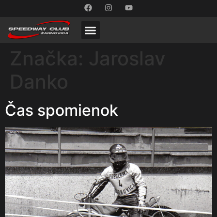
Značka:
Jaroslav
Danko
Čas spomienok