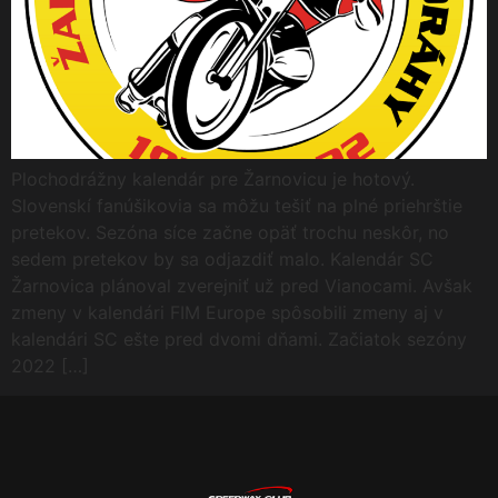
Plochodrážny kalendár pre Žarnovicu je hotový.
Slovenskí fanúšikovia sa môžu tešiť na plné priehrštie
pretekov. Sezóna síce začne opäť trochu neskôr, no
sedem pretekov by sa odjazdiť malo. Kalendár SC
Žarnovica plánoval zverejniť už pred Vianocami. Avšak
zmeny v kalendári FIM Europe spôsobili zmeny aj v
kalendári SC ešte pred dvomi dňami. Začiatok sezóny
2022 […]