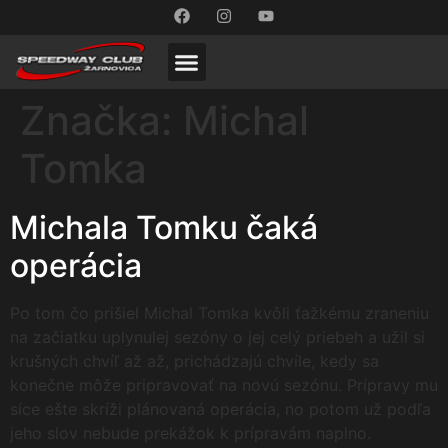
Značka:
Michal
Tomka
Michala Tomku čaká
operácia
Po tom čo prišiel Michal Tomka kvôli ťažkému zraneniu
na začiatku uplynulej sezóny o jej celý priebeh a užil si
krušných chvíľ až až, prichádzajú chvíle, kedy sa
konečne môže pripravovať na novú sezónu. Prípravy mu
síce ešte skríži plánovaná operácia, no potom už podľa
jeho slov nebude prekážok k prípravám naplno.