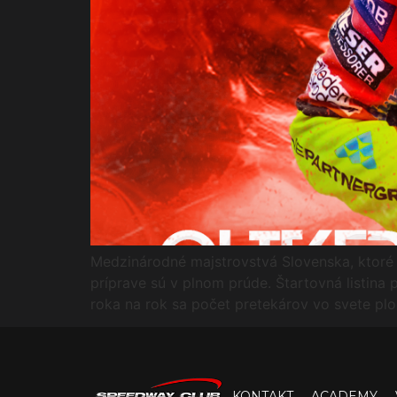
Medzinárodné majstrovstvá Slovenska, ktoré m
príprave sú v plnom prúde. Štartovná listina
roka na rok sa počet pretekárov vo svete plo
KONTAKT
ACADEMY