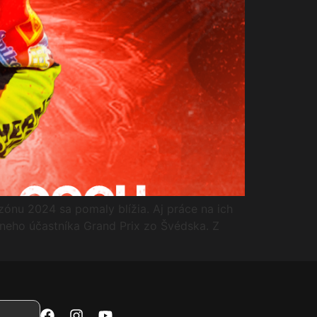
zónu 2024 sa pomaly blížia. Aj práce na ich
vneho účastníka Grand Prix zo Švédska. Z