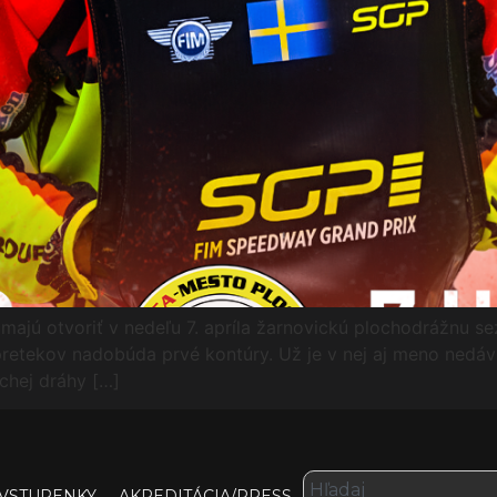
ajú otvoriť v nedeľu 7. apríla žarnovickú plochodrážnu se
 pretekov nadobúda prvé kontúry. Už je v nej aj meno nedá
chej dráhy […]
VSTUPENKY
AKREDITÁCIA/PRESS