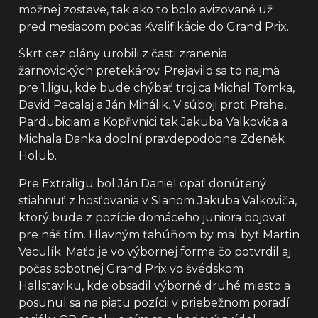
možnej zostave, tak ako to bolo avizované už
pred mesiacom počas Kvalifikácie do Grand Prix.
Škrt cez plány urobili z časti zranenia
žarnovických pretekárov. Prejavilo sa to najmä
pre 1.ligu, kde bude chýbať trojica Michal Tomka,
David Pacalaj a Ján Mihálik. V súboji proti Prahe,
Pardubiciam a Kopřivnici tak Jakuba Valkoviča a
Michala Danka doplní pravdepodobne Zdeněk
Holub.
Pre Extraligu bol Ján Daniel opäť donútený
stiahnuť z hosťovania v Slanom Jakuba Valkoviča,
ktorý bude z pozície domáceho juniora bojovať
pre náš tím. Hlavným ťahúňom by mal byť Martin
Vaculík. Maťo je vo výbornej forme čo potvrdil aj
počas sobotnej Grand Prix vo švédskom
Hallstaviku, kde obsadil výborné druhé miesto a
posunul sa na piatu pozícii v priebežnom poradí