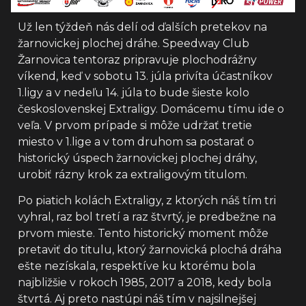
Už len týždeň nás delí od ďalších pretekov na
žarnovickej plochej dráhe. Speedway Club
Žarnovica tentoraz pripravuje plochodrážny
víkend, keď v sobotu 13. júla privíta účastníkov
1.ligy a v nedeľu 14. júla to bude šieste kolo
československej Extraligy. Domácemu tímu ide o
veľa. V prvom prípade si môže udržať tretie
miesto v 1.lige a v tom druhom sa postarať o
historický úspech žarnovickej plochej dráhy,
urobiť rázny krok za extraligovým titulom.
Po piatich kolách Extraligy, z ktorých náš tím tri
vyhral, raz bol tretí a raz štvrtý, je predbežne na
prvom mieste. Tento historický moment môže
pretaviť do titulu, ktorý žarnovická plochá dráha
ešte nezískala, respektíve ku ktorému bola
najbližšie v rokoch 1985, 2017 a 2018, kedy bola
štvrtá. Aj preto nastúpi náš tím v najsilnejšej