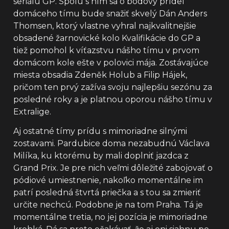
seriálu GP. Spolu s ním sa o bodový prídel
domáceho tímu bude snažiť skvelý Dán Anders
Thomsen, ktorý vlastne vyhral najkvalitnejšie
obsadené žarnovické kolo Kvalifikácie do GP a
tiež pomohol k víťazstvu nášho tímu v prvom
domácom kole ešte v polovici mája. Zostávajúce
miesta obsadia Zdeněk Holub a Filip Hájek,
pričom ten prvý zažíva svoju najlepšiu sezónu za
posledné roky a je platnou oporou nášho tímu v
Extralige.
Aj ostatné tímy prídu s mimoriadne silnými
zostavami. Pardubice doma nezabudnú Václava
Milíka, ku ktorému by mali doplniť jazdca z
Grand Prix. Je pre nich veľmi dôležité zabojovať o
pódiové umiestnenie, nakoľko momentálne im
patrí posledná štvrtá priečka a s tou sa zmieriť
určite nechcú. Podobne je na tom Praha. Tá je
momentálne tretia, no jej pozícia je mimoriadne