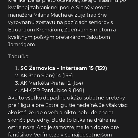
krehká. Dá sa preto očakávať, že aj oni siahnu po
kvalitnej zahraničnej posile. Slaný v osobe
manažéra Milana Macha avizuje tradične
vyrovnanú zostavu na pozíciách seniorov s
Eduardom Krčmářom, Zdeňkom Simotom a
kvalitným poľským pretekárom Jakubom
Jamrógom.
Tabuľka:
SC Žarnovica – Interteam 15 (159)
AK 3ton Slaný 14 (156)
AK Markéta Praha 12 (154)
AMK ZP Pardubice 9 (148)
Ako to všetko dopadne ukážu sobotné preteky
pre 1.ligu a pre Extraligu tie nedeľné. Je však viac
ako isté, že ide o veľa a nikto nebude chcieť
skončiť posledný. Bude to bitka na dráhe na
ostrie noža. A to je samozrejme len dobre pre
fanúšikov. Veríme, že v čo najpočetnejšom