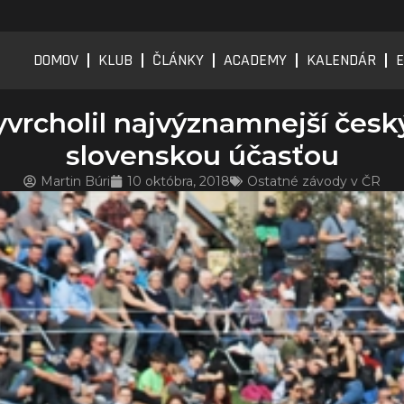
DOMOV
KLUB
ČLÁNKY
ACADEMY
KALENDÁR
E
vrcholil najvýznamnejší česk
slovenskou účasťou
Martin Búri
10 októbra, 2018
Ostatné závody v ČR