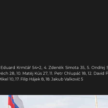
 3. Eduard Krmčář 54+2, 4. Zdeněk Simota 35, 5. Ondřej
věch 28, 10. Matěj Kús 27, 11. Petr Chlupáč 18, 12. David P
ikel 10, 17. Filip Hájek 8, 18. Jakub Valkovič 5