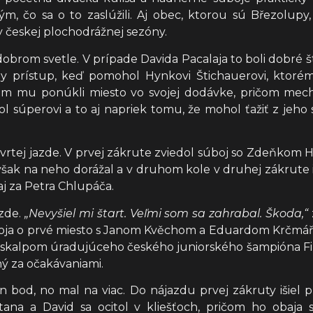
ým, čo sa o to zaslúžili. Aj obec, ktorou sú Březolu
českej plochodrážnej sezóny.
dobrom svetle. V prípade Davida Pacalaja to boli dobré št
ay prístup, keď pomohol Hynkovi Štichauerovi, ktorém
tcom mu ponúkli miesto vo svojej dodávke, pričom mec
l súperovi a to aj napriek tomu, že mohol ťažiť z jeho
o štvrtej jazde. V prvej zákrute zviedol súboj so Zdeňko
 však na neho dorážal a v druhom kole v druhej zákrute 
aj za Petra Chlupáča.
azde.
„Nevyšiel mi štart. Veľmi som sa zahrabal. Škoda,“
úboja o prvé miesto s Janom Kvěchom a Eduardom Krčmářo
so skalpom úradujúceho českého juniorského šampióna Fi
ný za očakávaniami.
den bod, no mal na viac. Do nájazdu prvej zákruty išie
ana a David sa ocitol v kliešťoch, pričom ho obaja