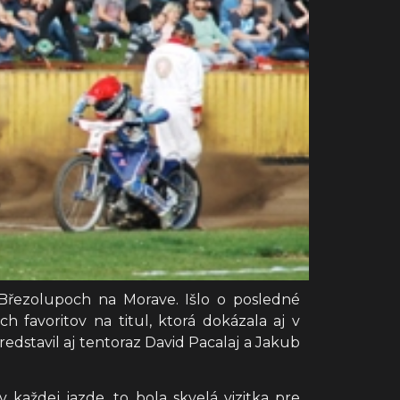
Březolupoch na Morave. Išlo o posledné
ch favoritov na titul, ktorá dokázala aj v
edstavil aj tentoraz David Pacalaj a Jakub
 každej jazde, to bola skvelá vizitka pre