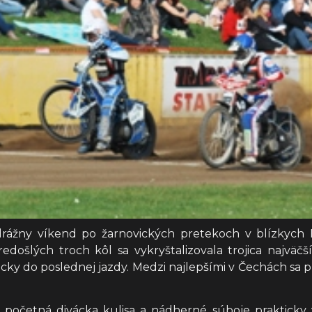
drážny víkend po žarnovických pretekoch v blízkych 
došlých troch kôl sa vykryštalizovala trojica najväčší
cky do poslednej jazdy. Medzi najlepšími v Čechách sa pr
 početná divácka kulisa a nádherné súboje prakticky v