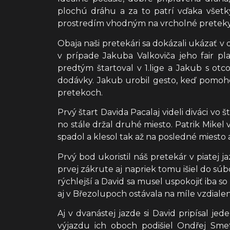
plochú dráhu a za to patrí vďaka všetk
prostredím vhodným na vrcholné preteky 
Obaja naši pretekári sa dokázali ukázať v 
v prípade Jakuba Valkoviča jeho fair pl
predtým štartoval v 1.lige a Jakub s o
dodávky. Jakub urobil gesto, keď pomoho
pretekoch.
Prvý štart Davida Pacalaj videli diváci v
no stále držal druhé miesto. Patrik Mikel
spadol a klesol tak až na posledné miesto 
Prvý bod ukoristil náš pretekár v piatej j
prvej zákrute aj napriek tomu išiel do s
rýchlejší a David sa musel uspokojiť iba 
aj v Březolupoch ostávala na míle vzdiale
Aj v dvanástej jazde si David pripísal je
výjazdu ich oboch podišiel Ondřej Smet