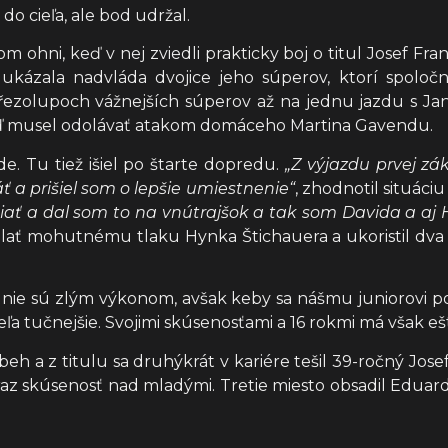
do cieľa, ale bod udržal.
om ohni, keď v nej zviedli prakticky boj o titul Josef Fran
 ukázala nadvláda dvojice jeho súperov, ktorí spolo
ezolupoch vážnejších súperov až na jednu jazdu s J
keď musel odolávať atakom domáceho Martina Gavendu.
e. Tu tiež išiel po štarte dopredu.
„Z výjazdu prvej zá
 a prišiel som o lepšie umiestnenie“
, zhodnotil situáciu
iať a dal som to na vnútrajšok a tak som Davida a aj 
lať mohutnému tlaku Hynka Štichauera a ukoristil dva 
i nie sú zlým výkonom, avšak keby sa nášmu juniorovi po
a tučnejšie. Svojimi skúsenosťami a 16 rokmi má však e
h a z titulu sa druhýkrát v kariére tešil 39-ročný Jos
eraz skúsenosť nad mladými. Tretie miesto obsadil Eduard