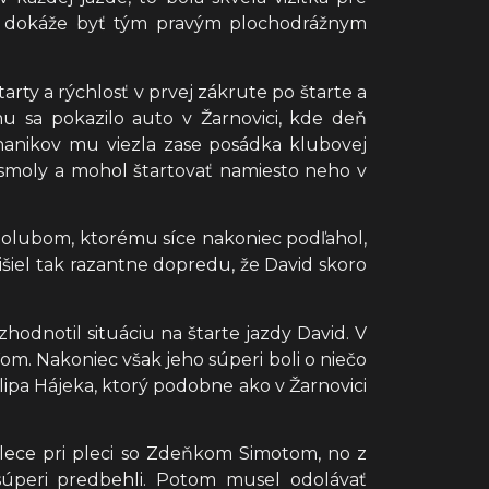
py, dokáže byť tým pravým plochodrážnym
arty a rýchlosť v prvej zákrute po štarte a
u sa pokazilo auto v Žarnovici, kde deň
hanikov mu viezla zase posádka klubovej
 smoly a mohol štartovať namiesto neho v
m Holubom, ktorému síce nakoniec podľahol,
išiel tak razantne dopredu, že David skoro
zhodnotil situáciu na štarte jazdy David. V
m. Nakoniec však jeho súperi boli o niečo
lipa Hájeka, ktorý podobne ako v Žarnovici
l plece pri pleci so Zdeňkom Simotom, no z
 súperi predbehli. Potom musel odolávať