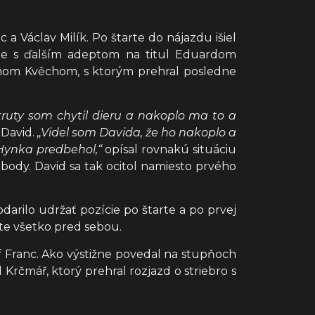
c a Václav Milík. Po štarte do nájazdu išiel
čne s ďalším adeptom na titul Eduardom
anom Kvěchom, s ktorým prehral posledne
kruty som chytil dieru a nakoplo ma to a
 David.
„Videl som Davida, že ho nakoplo a
Hynka predbehol,“
opísal rovnakú situáciu
body. David sa tak ocitol namiesto prvého
darilo udržať pozície po štarte a po prvej
šte všetko pred sebou.
ef Franc. Ako výstižne povedal na stupňoch
 Krčmář, ktorý prehral rozjazd o striebro s