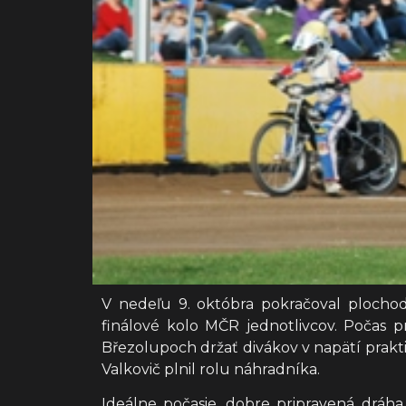
V nedeľu 9. októbra pokračoval plocho
finálové kolo MČR jednotlivcov. Počas pre
Březolupoch držať divákov v napätí prakti
Valkovič plnil rolu náhradníka.
Ideálne počasie, dobre pripravená dráha,