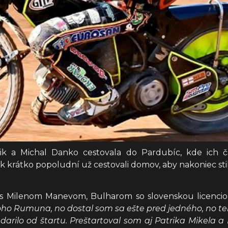
álik a Michal Danko cestovala do Pardubíc, kde ic
ak krátko popoludní už cestovali domov, aby nakoniec sti
e s Milenom Manevom, Bulharom so slovenskou licenciou,
oho Rumuna, no dostal som sa ešte pred jedného, no t
rilo od štartu. Preštartoval som aj Patrika Mikela a 