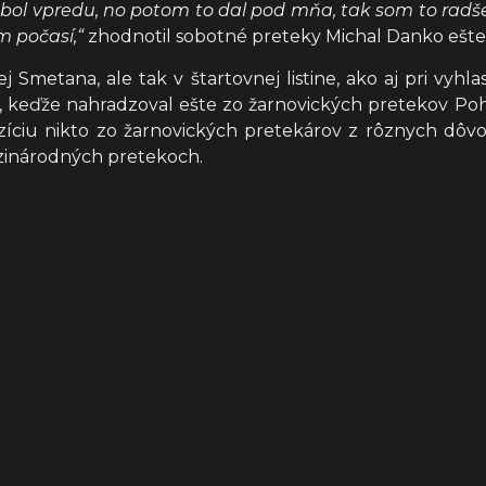
ol vpredu, no potom to dal pod mňa, tak som to radšej 
m počasí,“
zhodnotil sobotné preteky Michal Danko ešte 
j Smetana, ale tak v štartovnej listine, ako aj pri vyh
keďže nahradzoval ešte zo žarnovických pretekov Pohá
ozíciu nikto zo žarnovických pretekárov z rôznych dôv
zinárodných pretekoch.