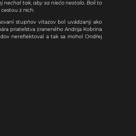
nechal tak, aby sa niečo nestalo. Boli to
cestou z nich.
lasovaní stupňov víťazov bol uvádzaný ako
ra priateľstva zraneného Andrija Kobrina
odov nereflektoval a tak sa mohol Ondřej