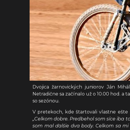
Dvojica žarnovických juniorov Ján Mih
Netradične sa začínalo už o 10.00 hod. a t
so sezónou.
V pretekoch, kde štartovali vlastne ešt
„Celkom dobre. Predbehol som síce iba t
som mal ďalšie dva body. Celkom sa mi da