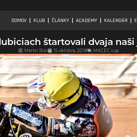
DOMOV
KLUB
ČLÁNKY
ACADEMY
KALENDÁR
E
ubiciach štartovali dvaja naši 
Martin Búri
15 októbra, 2018
MACEC cup