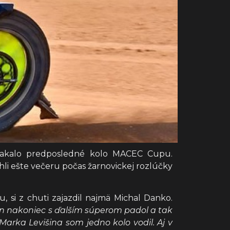
h čakalo predposledné kolo MACEC Cupu.
hli ešte večeru počas žarnovickej rozlúčky
 si z chuti zajazdil najmä Michal Danko.
en nakoniec s ďalším súperom padol a tak
Marka Levišina som jedno kolo vodil. Aj v