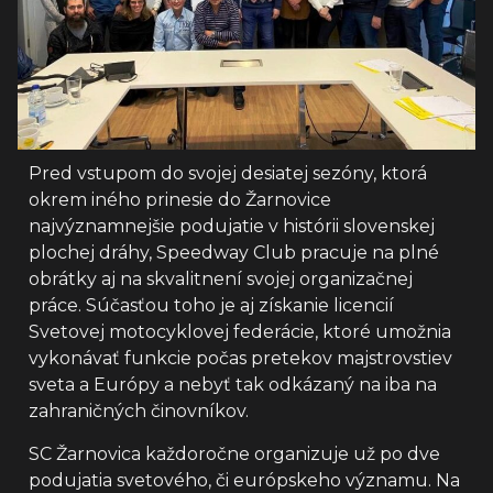
Pred vstupom do svojej desiatej sezóny, ktorá
okrem iného prinesie do Žarnovice
najvýznamnejšie podujatie v histórii slovenskej
plochej dráhy, Speedway Club pracuje na plné
obrátky aj na skvalitnení svojej organizačnej
práce. Súčasťou toho je aj získanie licencií
Svetovej motocyklovej federácie, ktoré umožnia
vykonávať funkcie počas pretekov majstrovstiev
sveta a Európy a nebyť tak odkázaný na iba na
zahraničných činovníkov.
SC Žarnovica každoročne organizuje už po dve
podujatia svetového, či európskeho významu. Na