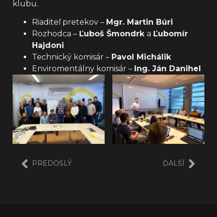
klubu.
Riaditeľ pretekov –
Mgr. Martin Búri
Rozhodca –
Ľuboš Šmondrk
a
Ľubomír
Hajdoni
Technický komisár –
Pavol Michálik
Enviromentálny komisár –
Ing. Ján Danihel
PREDOŠLÝ
ĎALŠÍ