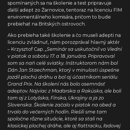
spomínaných sa na školenie a test pripravuje
ďalší adept zo Žarnovice, tentoraz na licenciu FIM
enviromentálneho komisára, pričom to bude
prebiehať na Britských ostrovoch.
Ako prebieha také školenie a čo museli adepti na
licenciu zvládnuť, nám porozprával hlavný aktér
– Krzysztof Cap.
„Seminár sa uskutočnil vo Viedni
v piatok a sobotu 17. a 18. januára. Pripravoval
som sa naň celé sviatky. Inštruktorom nám bol
Dán Jan Staechman, ktorý v minulosti úspešne
jazdil plochú dráhu a bol aj účastníkom seriálu
Grand Prix. Na školení nás bolo osemnásť
adeptov. Najviac z Maďarska a Rakúska, ale boli
tam aj z Lotyšska, Fínska, Ukrajiny a ja zo
Slovenska. Školenie začalo v piatok na obed a
trvalo do večerných hodín. Riešili sme tam
spoločne rôzne situácie, ktoré sa stali na
klasickej plochej dráhe, ale aj flattracku, ľadovej