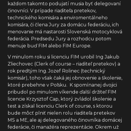
každom takomto podujatí musia byť delegovaní
činovníci. V prípade riaditeľa pretekov,
technického komisára a enviromentálneho
komisára, či člena Jury za domácu federáciu, ich
menovanie má nastarosti Slovenská motocyklová
federácia. Predsedu Jury a rozhodcu potom
menuje buď FIM alebo FIM Europe.
V minulom roku si licenciu FIM urobil Ing Jakub
Zliechovec (Clerk of course – riaditeľ pretekov) a
rok predtým Ing. Jozef Rolinec (technický
komisár), toho však čaká jej obnovenie a školenie,
ktoré prebehne v Poľsku. K spomínanej dvojici
pribudol po minulom víkende ďalší držiteľ FIM
licencie Krzysztof Cap, ktorý zvládol školenie a
test a získal licenciu Clerk of course, s ktorou
bude môcť plniť nielen rolu riaditeľa pretekov
MS a ME, ale aj delegovaného činovníka domácej
federácie, či manažéra reprezentácie. Okrem už