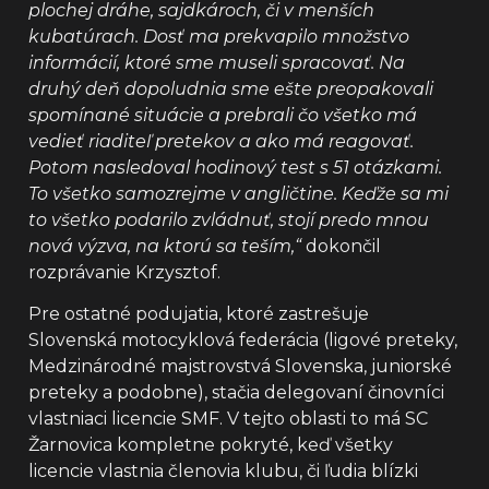
plochej dráhe, sajdkároch, či v menších
kubatúrach. Dosť ma prekvapilo množstvo
informácií, ktoré sme museli spracovať. Na
druhý deň dopoludnia sme ešte preopakovali
spomínané situácie a prebrali čo všetko má
vedieť riaditeľ pretekov a ako má reagovať.
Potom nasledoval hodinový test s 51 otázkami.
To všetko samozrejme v angličtine. Keďže sa mi
to všetko podarilo zvládnuť, stojí predo mnou
nová výzva, na ktorú sa teším,“
dokončil
rozprávanie Krzysztof.
Pre ostatné podujatia, ktoré zastrešuje
Slovenská motocyklová federácia (ligové preteky,
Medzinárodné majstrovstvá Slovenska, juniorské
preteky a podobne), stačia delegovaní činovníci
vlastniaci licencie SMF. V tejto oblasti to má SC
Žarnovica kompletne pokryté, keď všetky
licencie vlastnia členovia klubu, či ľudia blízki