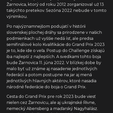
Žarnovica, ktorý od roku 2012 zorganizoval už 13
takýchto pretekov. Sezóna 2022 nebude v tomto
výnimkou.
Po najvýznamnejšom podujatí v histórii
slovenskej plochej dráhy sa prirodzene v našich
podmienkach už vyššie nedá ísť, ale predsa
semifinálové kolo Kvalifikácie do Grand Prix 2023
je to, kde ide o veľa. Postup do Challenge získajú
iba najlepší z najlepších. A svedkami tohto boja
bude Žarnovica 11. júna 2022. V blízkej dobe by
malo byť už známe aj nasadenie jednotlivých
federácií a potom postupne na jar aj mená
jednotlivých hlavných aktérov, ktoré nasadia
národné federácie do boja o Grand Prix.
Cesta do Grand Prix pre rok 2023 bude viesť
nielen cez Žarnovicu, ale aj ukrajinské Rivne,
nemecký Abensberg a maďarský Nagyhalász.