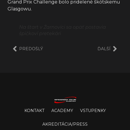
Grand Prix Challenge bolo pridelené škótskemu
Glasgowu.
Na štart v Žarnovici sa opäť postavia
špičkoví pretekári
PREDOŠLÝ
ĎALŠÍ
KONTAKT
ACADEMY
VSTUPENKY
AKREDITÁCIA/PRESS