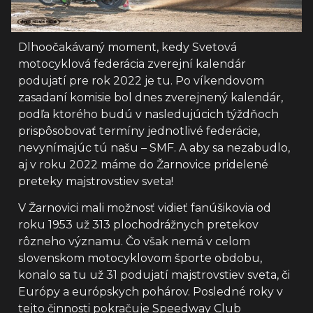
Dlhoočakávaný moment, kedy Svetová
motocyklová federácia zverejní kalendár
podujatí pre rok 2022 je tu. Po víkendovom
zasadaní komisie bol dnes zverejnený kalendár,
podľa ktorého budú v nasledujúcich týždňoch
prispôsobovať termíny jednotlivé federácie,
nevynímajúc tú našu – SMF. A aby sa nezabudlo,
aj v roku 2022 máme do Žarnovice pridelené
preteky majstrovstiev sveta!
V Žarnovici mali možnosť vidieť fanúšikovia od
roku 1953 už 313 plochodrážnych pretekov
rôzneho významu. Čo však nemá v celom
slovenskom motocyklovom športe obdobu,
konalo sa tu už 31 podujatí majstrovstiev sveta, či
Európy a európskych pohárov. Posledné roky v
tejto činnosti pokračuje Speedway Club