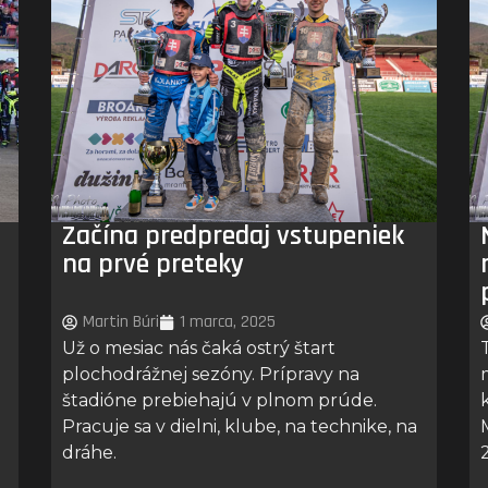
Začína predpredaj vstupeniek
na prvé preteky
Martin Búri
1 marca, 2025
Už o mesiac nás čaká ostrý štart
plochodrážnej sezóny. Prípravy na
štadióne prebiehajú v plnom prúde.
Pracuje sa v dielni, klube, na technike, na
dráhe.