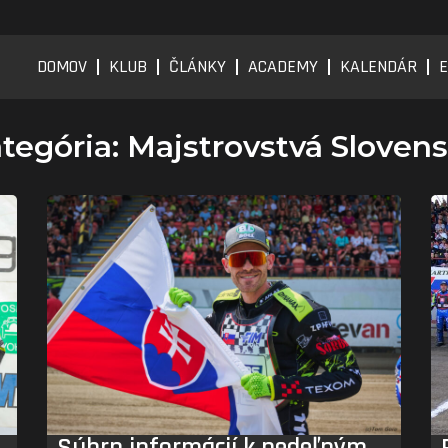
DOMOV
KLUB
ČLÁNKY
ACADEMY
KALENDÁR
E
tegória: Majstrovstvá Sloven
Súhrn informácií k nedeľným