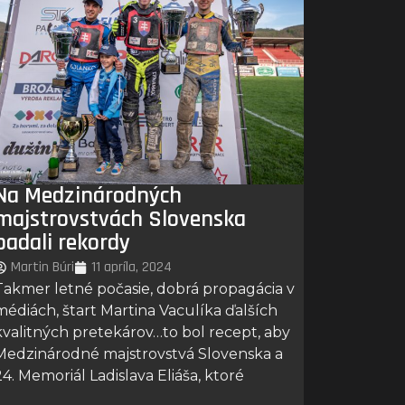
Na Medzinárodných
majstrovstvách Slovenska
padali rekordy
Martin Búri
11 apríla, 2024
Takmer letné počasie, dobrá propagácia v
médiách, štart Martina Vaculíka ďalších
kvalitných pretekárov…to bol recept, aby
Medzinárodné majstrovstvá Slovenska a
24. Memoriál Ladislava Eliáša, ktoré