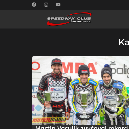
Ka
Martin Vaculík zvyšoval rekord