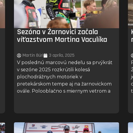
Sezóna v Žarnovici začala
víťazstvom Martina Vaculíka
Martin Búri
3 apríla, 2025
V poslednú marcovú nedeľu sa prvýkrát
a
v sezóne 2025 rozkrútili kolesá
plochodrážnych motoriek v
pretekárskom tempe aj na žarnovickom
ovále. Polooblačno s miernym vetrom a