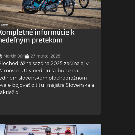
Kompletné informácie k
nedeľným pretekom
Martin Búri
27 marca, 2025
Plochodrážna sezóna 2025 začína aj v
Žarnovici. Už v nedeľu sa bude na
jedinom slovenskom plochodrážnom
ovále bojovať o titul majstra Slovenska a
taktiež o