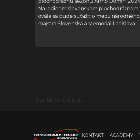
plochodrážnu sezónu Anno Domini 2024
Na jedinom slovenskom plochodrážnom
ovále sa bude súťažiť o medzinárodného
majstra Slovenska a Memoriál Ladislava
Viac tu toho nie je...
KONTAKT
ACADEMY