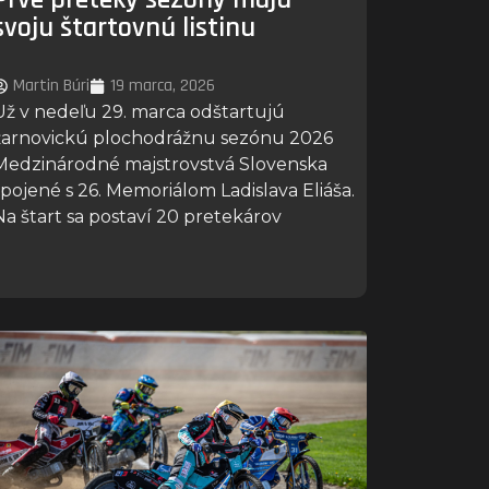
svoju štartovnú listinu
Martin Búri
19 marca, 2026
Už v nedeľu 29. marca odštartujú
žarnovickú plochodrážnu sezónu 2026
Medzinárodné majstrovstvá Slovenska
spojené s 26. Memoriálom Ladislava Eliáša.
Na štart sa postaví 20 pretekárov