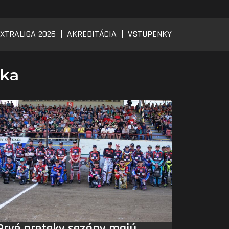
XTRALIGA 2026
AKREDITÁCIA
VSTUPENKY
ska
Prvé preteky sezóny majú