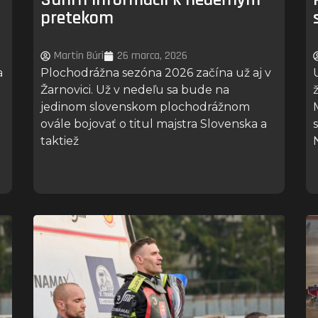
pretekom
Martin Búri
26 marca, 2026
a
Plochodrážna sezóna 2026 začína už aj v
Žarnovici. Už v nedeľu sa bude na
jedinom slovenskom plochodrážnom
ovále bojovať o titul majstra Slovenska a
taktiež