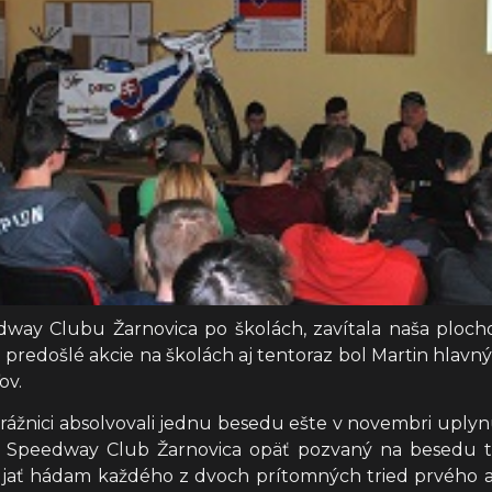
edway Clubu Žarnovica po školách, zavítala naša ploc
predošlé akcie na školách aj tentoraz bol Martin hlav
ov.
ážnici absolvovali jednu besedu ešte v novembri uplynu
 Speedway Club Žarnovica opäť pozvaný na besedu te
jať hádam každého z dvoch prítomných tried prvého a 