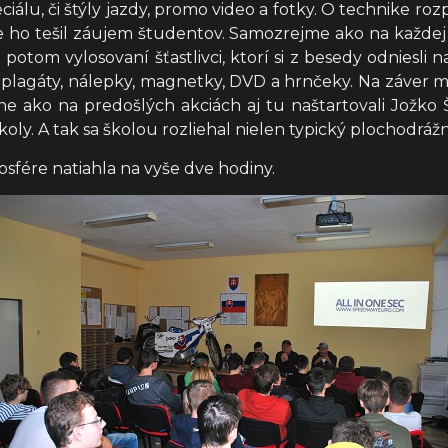
lu, či štýly jazdy, promo video a fotky. O technike ro
že ho tešil záujem študentov. Samozrejme ako na každej 
 potom vylosovaní šťastlivci, ktorí si z besedy odniesli
, plagáty, nálepky, magnetky, DVD a hrnčeky. Na záver 
ne ako na predošlých akciách aj tu naštartovali Jožk
oly. A tak sa školou rozliehal nielen typický plochodrážny
osfére natiahla na vyše dve hodiny.