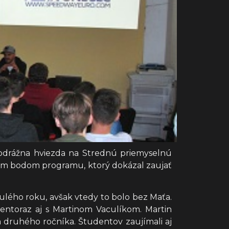
hodrážna hviezda na Strednú priemyselnú
ným bodom programu, ktorý dokázal zaujať
lého roku, avšak vtedy to bolo bez Maťa.
ntoraz aj s Martinom Vaculíkom. Martin
druhého ročníka. Študentov zaujímali aj