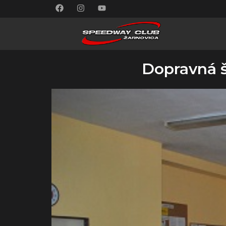
Dopravná š