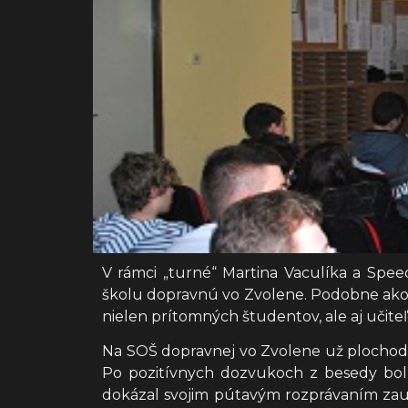
V rámci „turné“ Martina Vaculíka a Spe
školu dopravnú vo Zvolene. Podobne ako 
nielen prítomných študentov, ale aj učiteľ
Na SOŠ dopravnej vo Zvolene už plochodr
Po pozitívnych dozvukoch z besedy bol
dokázal svojim pútavým rozprávaním zau