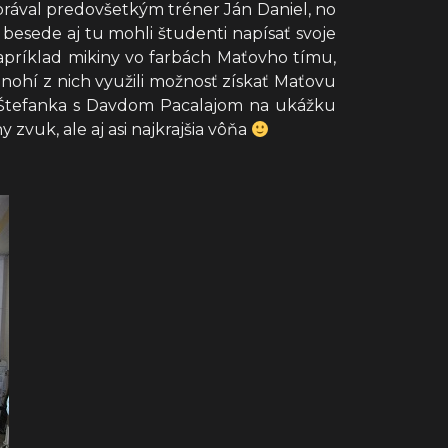
zprával predovšetkým tréner Ján Daniel, no
besede aj tu mohli študenti napísať svoje
 napríklad mikiny vo farbách Maťovho tímu,
mnohí z nich využili možnosť získať Maťovu
o Štefanka s Davdom Pacalajom na ukážku
 zvuk, ale aj asi najkrajšia vôňa