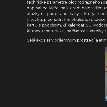
technické parametre plochodrážneho špeciá
dopĺňal ho Maťo, na ktorom bolo vidieť, 
otázky na podpísané lístky, z ktorých boli
šiltovku, plochodrážne okuliare, rukavice
kartu s podpisom, či kalendár SC. Podob
klubovú motorku aj na žiadosť riaditeľky šk
Celá akcia sa v príjemnom prostredí a atm