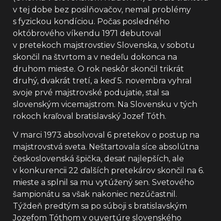
v tej dobe bez posilňovačov, nemal problémy
s fyzickou kondíciou. Počas posledného
októbrového víkendu 1971 debutoval
v pretekoch majstrovstiev Slovenska, v sobotu
skončil na štvrtom a v nedeľu dokonca na
druhom mieste. O rok neskôr skončil trikrát
druhý, dvakrát tretí, a keď 5. novembra vyhral
svoje prvé majstrovské podujatie, stal sa
slovenským vicemajstrom. Na Slovensku v tých
rokoch kraľoval bratislavský Jozef Tóth.
V marci 1973 absolvoval 6 pretekov o postup na
majstrovstvá sveta. Neštartovala síce absolútna
československá špička, desať najlepších, ale
v konkurencii 22 ďalších pretekárov skončil na 6.
mieste a splnil sa mu vytúžený sen. Svetového
šampionátu sa však nakoniec nezúčastnil.
Týždeň predtým sa po súboji s bratislavským
Jozefom Tóthom v ouvertúre slovenského