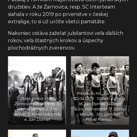
družstiev. A že Žarnovica, resp. SC Interteam
siahala v roku 2019 po prvenstve v českej
extralige, to si už určite všetci pamätáte.
Nakoniec ostáva zaželať jubilantovi veľa ďalších
rokov, veľa šťastných krokov a úspechy
plochodrážnych zverencov.
Predkolo MS, Žarnovica
Zlatá prilba SNP,
22.04.1979 10 Petr Kučera,
Žarnovica 31.08.1976 1.
16 Ján Daniel, 14 Josef
Václav Verner, 2. Jan
Jůza, náhradníci 17 Zdeno
Verner, 3. Karel Voborník,
Vaculík, Ján Danihel,
4. Ján Daniel
Pavel Karnas