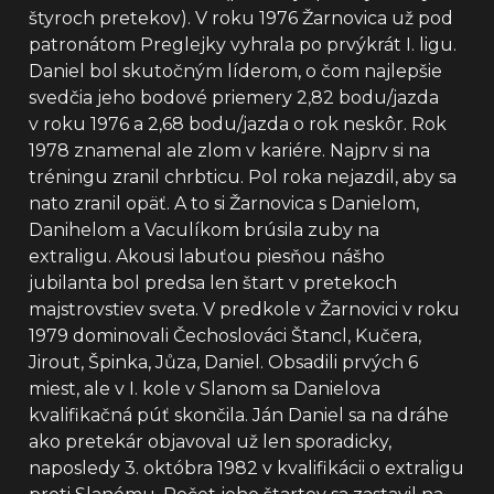
štyroch pretekov). V roku 1976 Žarnovica už pod
patronátom Preglejky vyhrala po prvýkrát I. ligu.
Daniel bol skutočným líderom, o čom najlepšie
svedčia jeho bodové priemery 2,82 bodu/jazda
v roku 1976 a 2,68 bodu/jazda o rok neskôr. Rok
1978 znamenal ale zlom v kariére. Najprv si na
tréningu zranil chrbticu. Pol roka nejazdil, aby sa
nato zranil opäť. A to si Žarnovica s Danielom,
Danihelom a Vaculíkom brúsila zuby na
extraligu. Akousi labuťou piesňou nášho
jubilanta bol predsa len štart v pretekoch
majstrovstiev sveta. V predkole v Žarnovici v roku
1979 dominovali Čechoslováci Štancl, Kučera,
Jirout, Špinka, Jůza, Daniel. Obsadili prvých 6
miest, ale v I. kole v Slanom sa Danielova
kvalifikačná púť skončila. Ján Daniel sa na dráhe
ako pretekár objavoval už len sporadicky,
naposledy 3. októbra 1982 v kvalifikácii o extraligu