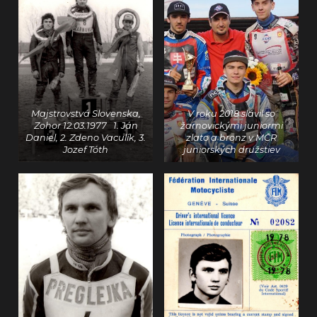
Majstrovstvá Slovenska,
V roku 2018 slávil so
Zohor 12.03.1977 1. Ján
žarnovickými juniormi
Daniel, 2. Zdeno Vaculík, 3.
zlato a bronz v MČR
Jozef Tóth
juniorských družstiev