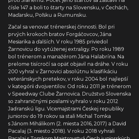
proti Slanému. Počet jeho štartov sa zastavil na
čísle 147 a boli to štarty na Slovensku, v Čechách,
Maďarsku, Poľsku a Rumunsku.
Začal sa venovať trénerskej činnosti. Bol pri
prvých krokoch bratov Forgáčovcov, Jána
Mesiarika a ďalších. V roku 1985 priviedol
Žarnovicu do vytúženej extraligy. Po roku 1989
bol trénerom a manažérom Jána Halabrína. Na
prelome tisícročí sa opäť objavil na dráhe. V roku
200 vyhral v Žarnovici absolútnu klasifikáciu
veteránskych pretekov, v roku 2004 bol najlepší
v kategórii dvojventilov. Od roku 2011 je trénerom
v Speedway Clube Žarnovica. Družstvo Slovenska
so zahraničnými posilami vyhralo v roku 2012
Jadranskú ligu. Vicemajstrami Českej republiky
juniorov do 19 rokov sa stali Michal Tomka
s Jánom Mihálikom (2. miesta 2016, 2017) a David
Pacalaj (3. miesto 2018). V roku 2018 vyhrali
Pacalaj s Tomkom Majstrovstvá Čiech juniorských