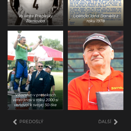
Vo veste Preglejky
Licencia Jána Daniela z
Žarnovica
roku 1978
Víťazstvo v pretekoch
veteránov v roku 2000 si
venoval k svojej 50-tke
PREDOŠLÝ
ĎALŠÍ