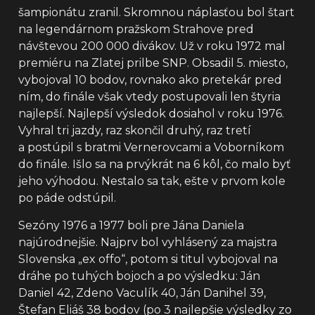
šampionátu zranil. Skromnou náplasťou bol štart
na legendárnom pražskom Strahove pred
návštevou 200 000 divákov. Už v roku 1972 mal
premiéru na Zlatej prilbe SNP. Obsadil 5. miesto,
vybojoval 10 bodov, rovnako ako pretekár pred
ním, do finále však vtedy postupovali len štyria
najlepší. Najlepší výsledok dosiahol v roku 1976.
Vyhral tri jazdy, raz skončil druhý, raz tretí
a postúpil s bratmi Vernerovcami a Voborníkom
do finále. Išlo sa na prvýkrát na 6 kôl, čo malo byť
jeho výhodou. Nestalo sa tak, ešte v prvom kole
po páde odstúpil.
Sezóny 1976 a 1977 boli pre Jána Daniela
najúrodnejšie. Najprv bol vyhlásený za majstra
Slovenska „ex offo“, potom si titul vybojoval na
dráhe po tuhých bojoch a po výsledku: Ján
Daniel 42, Zdeno Vaculík 40, Ján Danihel 39,
Štefan Eliáš 38 bodov (po 3 najlepšie výsledky zo