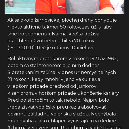
Ak sa okolo žarnovickej plochej dráhy pohybuje
niekto aktívne takmer 50 rokov, zaslúži si, aby
sme ho spomenuli. Najmä, keď sa dožíva
okrúhleho životného jubilea 70 rokov
(19.07.2020). Reč je o Jánovi Danielovi.
Bol aktívnym pretekárom v rokoch 1971 až 1982,
potom sa stal trénerom a je ním dodnes.
S pretekaním začínal v dnes už nemysliteľných
21 rokoch, kedy mnohí v jeho veku riešia
v lepšom prípade prechod od juniorov
k seniorom, v horšom prípade ukončenie kariéry.
Pred polstoročím to tak nebolo. Najprv bolo
treba získať vodičský preukaz a absolvovať
povinnú základnú vojenskú službu. Nechýbala
mu odvaha a ako chlapec vyrastajúci na dedine
(Úhorná v Slovenskom Rudohorí) a vodič traktora