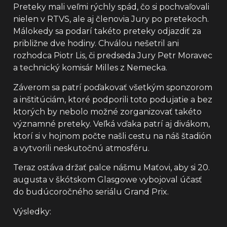
Preteky mali veľmi rýchly spád, čo si pochvaľovali
nielen v RTVS, ale aj členovia Jury po pretekoch.
Málokedy sa podarí takéto preteky odjazdiť za
približne dve hodiny. Chválou nešetril ani
rozhodca Piotr Lis, či predseda Jury Petr Moravec
a technický komisár Milles z Nemecka.
Záverom sa patrí poďakovať všetkým sponzorom
a inštitúciám, ktoré podporili toto podujatie a bez
ktorých by nebolo možné zorganizovať takéto
významné preteky. Veľká vďaka patrí aj divákom,
ktorí si v hojnom počte našli cestu na náš štadión
a vytvorili neskutočnú atmosféru.
Teraz ostáva držať palce nášmu Maťovi, aby si 20.
augusta v škótskom Glasgowe vybojoval účasť
do budúcoročného seriálu Grand Prix.
Výsledky: