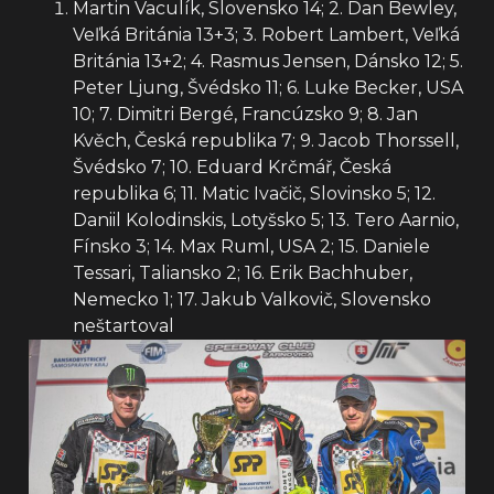
Martin Vaculík, Slovensko 14; 2. Dan Bewley,
Veľká Británia 13+3; 3. Robert Lambert, Veľká
Británia 13+2; 4. Rasmus Jensen, Dánsko 12; 5.
Peter Ljung, Švédsko 11; 6. Luke Becker, USA
10; 7. Dimitri Bergé, Francúzsko 9; 8. Jan
Kvěch, Česká republika 7; 9. Jacob Thorssell,
Švédsko 7; 10. Eduard Krčmář, Česká
republika 6; 11. Matic Ivačič, Slovinsko 5; 12.
Daniil Kolodinskis, Lotyšsko 5; 13. Tero Aarnio,
Fínsko 3; 14. Max Ruml, USA 2; 15. Daniele
Tessari, Taliansko 2; 16. Erik Bachhuber,
Nemecko 1; 17. Jakub Valkovič, Slovensko
neštartoval