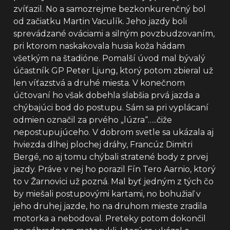
zvíťazil. No a samozrejme bezkonkurenčný bol
od začiatku Martin Vaculík. Jeho jazdy boli
sprevádzané ováciami a silným povzbudzovaním,
pri ktorom naskakovala husia koža hádam
všetkým na štadióne. Pomalší úvod mal bývalý
účastník GP Peter Ljung, ktorý potom zbieral už
len víťazstvá a druhé miesta. V konečnom
účtovaní ho však dobehla slabšia prvá jazda a
chýbajúci bod do postupu. Sám sa pri vyplácaní
odmien označil za prvého „lúzra“…..čiže
nepostupujúceho. V dobrom svetle sa ukázala aj
hviezda dlhej plochej dráhy, Francúz Dimitri
Bergé, no aj tomu chýbali stratené body z prvej
jazdy. Práve v nej ho porazil Fín Tero Aarnio, ktorý
to v Žarnovici už pozná. Mal byť jedným z tých čo
by miešali postupovými kartami, no bohužiaľ v
jeho druhej jazde, ho na druhom mieste zradila
motorka a nebodoval. Preteky potom dokončil