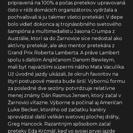
pripravená na 100% a počas pretekov upravovaná
čisto v réžii domácich organizátorov, vydržala a
pochvaľovali si ju takmer všetci pretekári. V depe
bolo vidieť dokonca aj trojnásobného svetového
šampióna a multimedailistu Jasona Crumpa z
Austrálie, ktorí sa do Žarnovice síce nedostal ako
aktívny pretekár, ale ako mentor pretekára z
Grand Prix Roberta Lamberta. A práve Lambert
spolu s ďalším Angličanom Danom Bewleym,
mali byť najväčšími súpermi nášho Maťa Vaculíka.
Už úvodné jazdy ukázali, že okruh favoritov na
štyri postupové miesta bude širší. Výbornú formu
za posledné dve sezóny potvrdzuje relatívne
menej známy Dán Rasmus Jensen, ktorý začal v
Žarnovici víťazne. Výborne si počínal aj Američan
Luke Becker, ktorého od začiatku kariéry
sprevádzal ďalší velikán svetovej plochej dráhy,
Greg Hancock. Razantným spôsobom začal
preteky Eda Krčmář, keď vo svojej prvej jazde