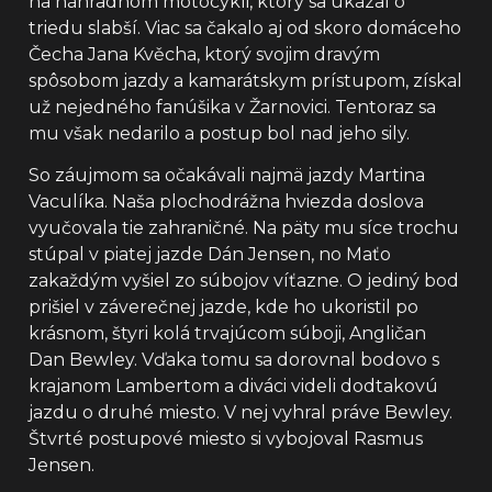
na náhradnom motocykli, ktorý sa ukázal o
triedu slabší. Viac sa čakalo aj od skoro domáceho
Čecha Jana Kvěcha, ktorý svojim dravým
spôsobom jazdy a kamarátskym prístupom, získal
už nejedného fanúšika v Žarnovici. Tentoraz sa
mu však nedarilo a postup bol nad jeho sily.
So záujmom sa očakávali najmä jazdy Martina
Vaculíka. Naša plochodrážna hviezda doslova
vyučovala tie zahraničné. Na päty mu síce trochu
stúpal v piatej jazde Dán Jensen, no Maťo
zakaždým vyšiel zo súbojov víťazne. O jediný bod
prišiel v záverečnej jazde, kde ho ukoristil po
krásnom, štyri kolá trvajúcom súboji, Angličan
Dan Bewley. Vďaka tomu sa dorovnal bodovo s
krajanom Lambertom a diváci videli dodtakovú
jazdu o druhé miesto. V nej vyhral práve Bewley.
Štvrté postupové miesto si vybojoval Rasmus
Jensen.