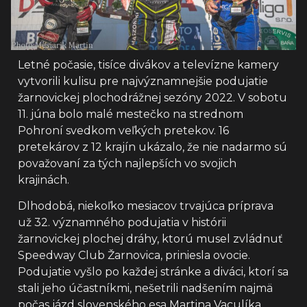
Letné počasie, tisíce divákov a televízne kamery
vytvorili kulisu pre najvýznamnejšie podujatie
žarnovickej plochodrážnej sezóny 2022. V sobotu
11. júna bolo malé mestečko na strednom
Pohroní svedkom veľkých pretekov. 16
pretekárov z 12 krajín ukázalo, že nie nadarmo sú
považovaní za tých najlepších vo svojich
krajinách.
Dlhodobá, niekoľko mesiacov trvajúca príprava
už 32. významného podujatia v histórii
žarnovickej plochej dráhy, ktorú musel zvládnuť
Speedway Club Žarnovica, priniesla ovocie.
Podujatie vyšlo po každej stránke a diváci, ktorí sa
stali jeho účastníkmi, nešetrili nadšením najmä
počas jázd slovenského esa Martina Vaculíka.