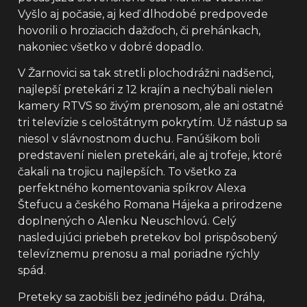
Vyšlo aj počasie, aj keď dlhodobé predpovede
hovorili o hroziacich dažďoch, či prehánkach,
nakoniec všetko v dobré dopadlo.
V Žarnovici sa tak stretli plochodrážni nadšenci,
najlepší pretekári z 12 krajín a nechýbali nielen
kamery RTVS so živým prenosom, ale ani ostatné
tri televízie s celoštátnym pokrytím. Už nástup sa
niesol v slávnostnom duchu. Fanúšikom boli
predstavení nielen pretekári, ale aj trofeje, ktoré
čakali na trojicu najlepších. To všetko za
perfektného komentovania spíkrov Alexa
Štefucu a českého Romana Hájeka a prirodzene
doplnených o Alenku Neuschlovú. Celý
nasledujúci priebeh pretekov bol prispôsobený
televíznemu prenosu a mal poriadne rýchly
spád.
Preteky sa zaobišli bez jediného pádu. Dráha,