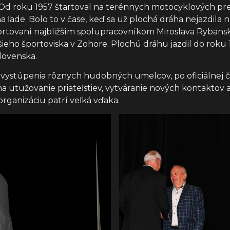
y. Od roku 1957 štartoval na terénnych motocyklových pre
na ľade. Bolo to v čase, keď sa už plochá dráha nejazdila
športovaní najbližším spolupracovníkom Miroslava Rybans
šieho športoviska v Zohore. Plochú dráhu jazdil do roku 
lovenska.
 vystúpenia rôznych hudobných umelcov, po oficiálnej 
 na utužovanie priateľstiev, vytváranie nových kontakt
rganizáciu patrí veľká vďaka.