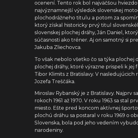
ocenení. Tento rok bol najväčšou hviezdo
najvýznamnejší výsledok slovenskej motoc
plochodrážneho titulu a potom za spomína
ktorý získal historicky prvý titul sloven
slovenskej plochej dráhy, Ján Daniel, ktor
súčasnosti ako tréner. Aj on samotný si p
Jakuba Zliechovca.
To však nebolo všetko čo sa týka plochej 
plochej dráhy, ktoré výrazne prispeli k je
Tibor Klimits z Bratislavy. V nasledujúcich
Jozefa Treščáka.
Miroslav Rybanský je z Bratislavy. Najpr
rokoch 1961 až 1970. V roku 1963 sa stal 
miesto. Ešte pred koncom aktívnej športov
plochú dráhu sa postaral v roku 1969 o o
Slovenska, bola pod jeho vedením vybudov
narodeniny.