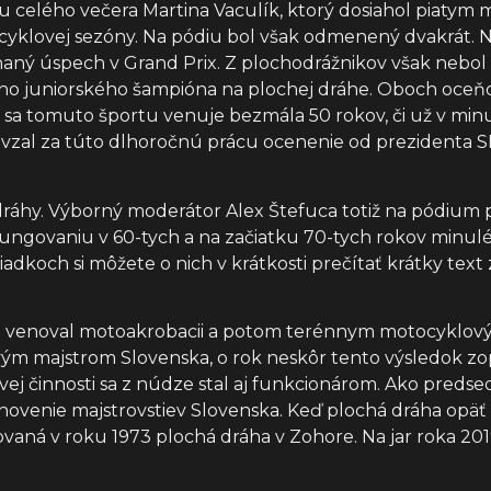
u celého večera Martina Vaculík, ktorý dosiahol piaty
yklovej sezóny. Na pódiu bol však odmenený dvakrát. Na
ný úspech v Grand Prix. Z plochodrážnikov však nebol s
ského juniorského šampióna na plochej dráhe. Oboch oceň
ý sa tomuto športu venuje bezmála 50 rokov, či už v minu
revzal za túto dlhoročnú prácu ocenenie od prezidenta S
dráhy. Výborný moderátor Alex Štefuca totiž na pódium p
j fungovaniu v 60-tych a na začiatku 70-tych rokov minulé
 riadkoch si môžete o nich v krátkosti prečítať krátky tex
v sa venoval motoakrobacii a potom terénnym motocyklov
prvým majstrom Slovenska, o rok neskôr tento výsledok zo
ej činnosti sa z núdze stal aj funkcionárom. Ako predse
bnovenie majstrovstiev Slovenska. Keď plochá dráha opä
aná v roku 1973 plochá dráha v Zohore. Na jar roka 2019