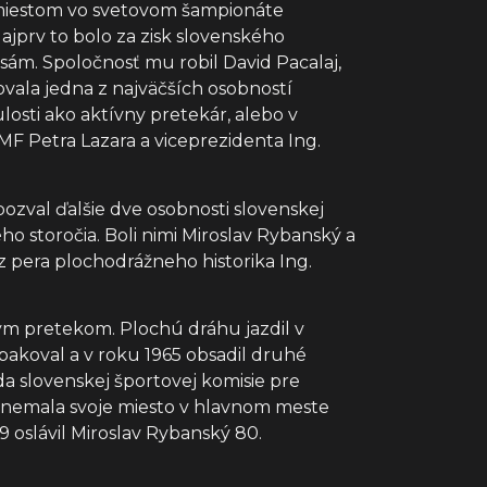
m miestom vo svetovom šampionáte
jprv to bolo za zisk slovenského
ám. Spoločnosť mu robil David Pacalaj,
ovala jedna z najväčších osobností
losti ako aktívny pretekár, alebo v
MF Petra Lazara a viceprezidenta Ing.
ozval ďalšie dve osobnosti slovenskej
ho storočia. Boli nimi Miroslav Rybanský a
t z pera plochodrážneho historika Ing.
ým pretekom. Plochú dráhu jazdil v
pakoval a v roku 1965 obsadil druhé
da slovenskej športovej komisie pre
ť nemala svoje miesto v hlavnom meste
 oslávil Miroslav Rybanský 80.