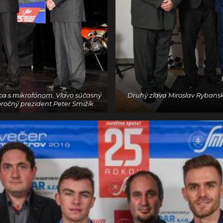
uca s mikrofónom. Vľavo súčasný
Druhý zľava Miroslav Rybanský,
oročný prezident Peter Smižík