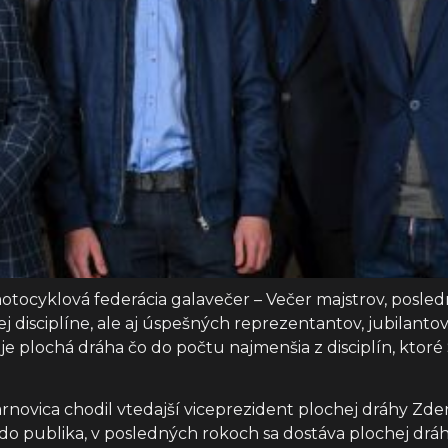
otocyklová federácia galavečer – Večer majstrov, posled
j disciplíne, ale aj úspešných reprezentantov, jubilan
je plochá dráha čo do počtu najmenšia z disciplín, ktoré
vica chodil vtedajší viceprezident plochej dráhy Zden
 publika, v posledných rokoch sa dostáva plochej dráhe aj