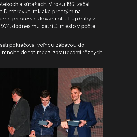
tekoch a súťažiach. V roku 1961 začal
 na Dimitrovke, tak ako predtým na
kého pri prevádzkovaní plochej dráhy v
1974, dodnes mu patrí 3. miesto v počte
časti pokračoval voľnou zábavou do
ov a mnoho debát medzi zástupcami rôznych