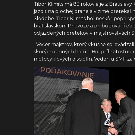
Tibor Klimits má 83 rokov a je z Bratislav
jazdiť na plochej dráhe a v zime pretekal 
Slodobe. Tibor Klimits bol neskôr popri 
bratislavskom Prievoze a pri budovaní ďal
odjazdených pretekov v majstrovstvách S
Večer majstrov, ktorý vkusne sprevádzali
skorých ranných hodín. Bol príležitosťou
motocyklových disciplín. Vedeniu SMF za o